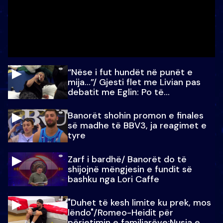
“Nëse i fut hundët në punët e
mija…”/ Gjesti flet me Livian pas
debatit me Eglin: Po të
paralajmëroj
Banorët shohin promon e finales
së madhe të BBV3, ja reagimet e
tyre
Zarf i bardhë/ Banorët do të
shijojnë mëngjesin e fundit së
bashku nga Lori Caffe
"Duhet të kesh limite ku prek, mos
lëndo"/Romeo-Heidit për
përjetimin e familjarëve:Nusja e