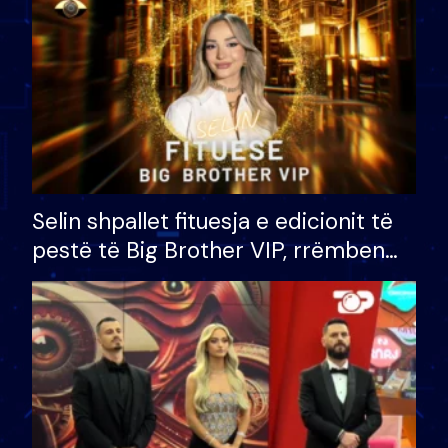
Selin shpallet fituesja e edicionit të
pestë të Big Brother VIP, rrëmben
çmimin e madh prej 100 mijë eurosh