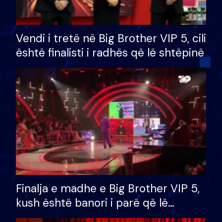
Vendi i tretë në Big Brother VIP 5, cili
është finalisti i radhës që lë shtëpinë
Finalja e madhe e Big Brother VIP 5,
kush është banori i parë që lë
shtëpinë dhe humb mundësinë për