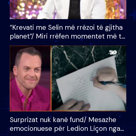
“Krevati me Selin më rrëzoi të gjitha
planet”/ Miri rrëfen momentet më të
bukura në shtëpinë e BB VIP: Do më
mungojë zilja e mëngjesit kur…
Surprizat nuk kanë fund/ Mesazhe
emocionuese për Ledion Liçon nga