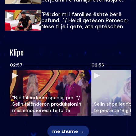
Julit…
"Përdorimi i familjes është bërë
pafund…"/ Heidi qetëson Romeon:
Nëse ti je i qetë, ata qetësohen
Klipe
02:57
02:56
"Një falenderim special për…"/
Selin falënderon produksionin
Selin shpallet fitu
mes emocionesh të forta
të pestë të ‘Big Br
më shumë →