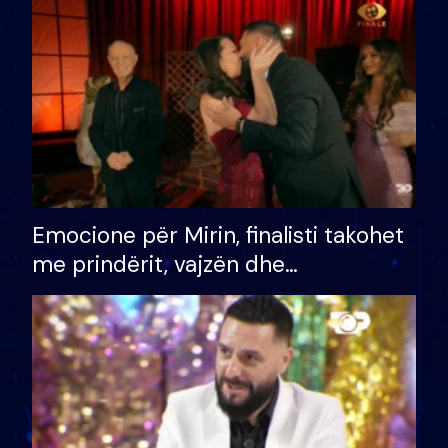
të fituar çmimin e madh
Emocione për Mirin, finalisti takohet
me prindërit, vajzën dhe
bashkëshorten: S’kemi ndonjë letër
divorci apo jo?