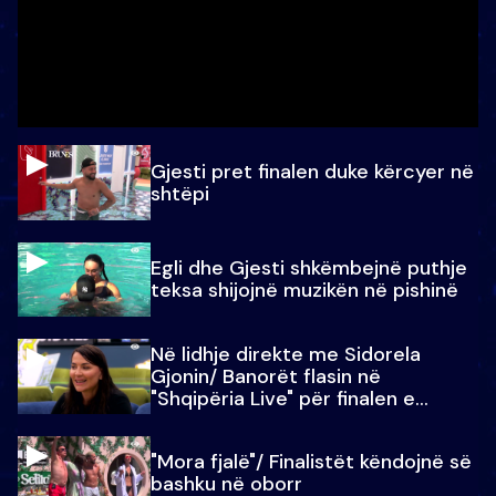
Gjesti pret finalen duke kërcyer në
shtëpi
Egli dhe Gjesti shkëmbejnë puthje
teksa shijojnë muzikën në pishinë
Në lidhje direkte me Sidorela
Gjonin/ Banorët flasin në
"Shqipëria Live" për finalen e
madhe
"Mora fjalë"/ Finalistët këndojnë së
bashku në oborr