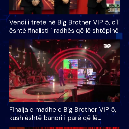
Vendi i tretë në Big Brother VIP 5, cili
është finalisti i radhës që lë shtëpinë
Finalja e madhe e Big Brother VIP 5,
kush është banori i parë që lë
shtëpinë dhe humb mundësinë për