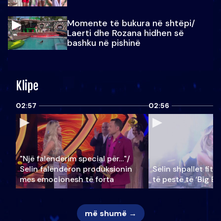
Momente të bukura në shtëpi/
Laerti dhe Rozana hidhen së
bashku në pishinë
Klipe
02:57
02:56
"Një falenderim special për…"/
Selin falënderon produksionin
Selin shpallet fitu
mes emocionesh të forta
të pestë të ‘Big Br
më shumë →