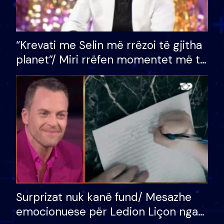
“Krevati me Selin më rrëzoi të gjitha
planet”/ Miri rrëfen momentet më të
bukura në shtëpinë e BB VIP: Do më
mungojë zilja e mëngjesit kur…
Surprizat nuk kanë fund/ Mesazhe
emocionuese për Ledion Liçon nga