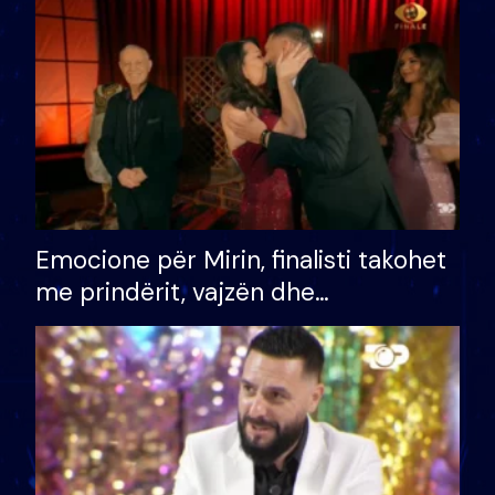
të fituar çmimin e madh
Emocione për Mirin, finalisti takohet
me prindërit, vajzën dhe
bashkëshorten: S’kemi ndonjë letër
divorci apo jo?