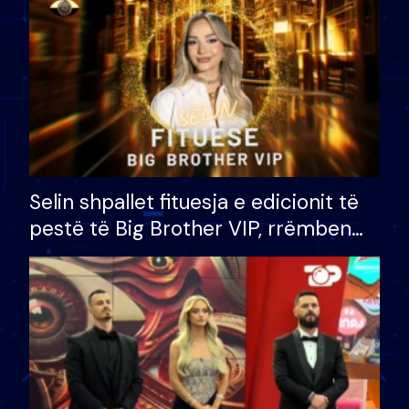
Selin shpallet fituesja e edicionit të
pestë të Big Brother VIP, rrëmben
çmimin e madh prej 100 mijë eurosh