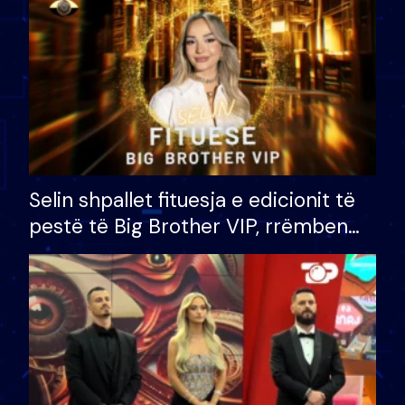
Selin shpallet fituesja e edicionit të
pestë të Big Brother VIP, rrëmben
çmimin e madh prej 100 mijë eurosh