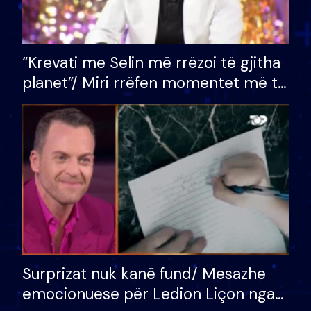
“Krevati me Selin më rrëzoi të gjitha
planet”/ Miri rrëfen momentet më të
bukura në shtëpinë e BB VIP: Do më
mungojë zilja e mëngjesit kur…
Surprizat nuk kanë fund/ Mesazhe
emocionuese për Ledion Liçon nga