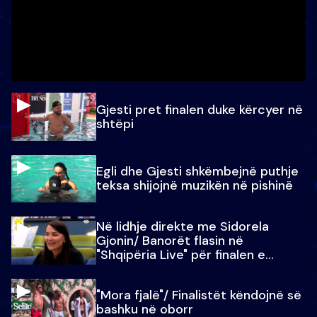
Gjesti pret finalen duke kërcyer në
shtëpi
Egli dhe Gjesti shkëmbejnë puthje
teksa shijojnë muzikën në pishinë
Në lidhje direkte me Sidorela
Gjonin/ Banorët flasin në
"Shqipëria Live" për finalen e
madhe
"Mora fjalë"/ Finalistët këndojnë së
bashku në oborr