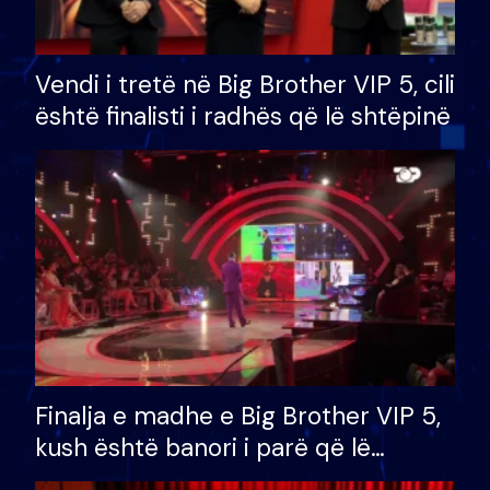
Vendi i tretë në Big Brother VIP 5, cili
është finalisti i radhës që lë shtëpinë
Finalja e madhe e Big Brother VIP 5,
kush është banori i parë që lë
shtëpinë dhe humb mundësinë për