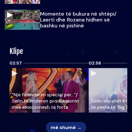
Momente të bukura në shtëpi/
Laerti dhe Rozana hidhen së
bashku në pishinë
Klipe
02:57
02:56
"Një falenderim special për…"/
Selin falënderon produksionin
Selin shpallet fitu
mes emocionesh të forta
të pestë të ‘Big Br
më shumë →