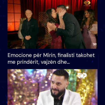
të fituar çmimin e madh
Emocione për Mirin, finalisti takohet
me prindërit, vajzën dhe
bashkëshorten: S’kemi ndonjë letër
divorci apo jo?