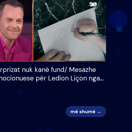
 për
S’kemi ndonjë letër divorci
adh
apo jo?
rprizat nuk kanë fund/ Mesazhe
ocionuese për Ledion Liçon nga
na dhe fëmijët e tij, moderatori
k i mban dot lotët: Nuk meritoj…
më shumë →