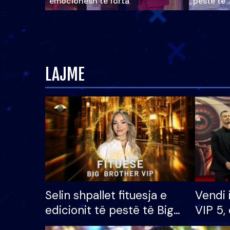
emocionesh të forta
pestë të 
LAJME
Selin shpallet fituesja e
Vendi 
edicionit të pestë të Big
VIP 5, 
Brother VIP, rrëmben
radhës