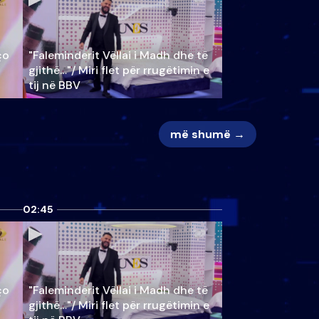
ço
"Faleminderit Vëllai i Madh dhe të
gjithë…"/ Miri flet për rrugëtimin e
tij në BBV
më shumë →
02:45
ço
"Faleminderit Vëllai i Madh dhe të
gjithë…"/ Miri flet për rrugëtimin e