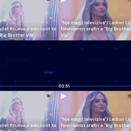
"Një magji televizive"/ Ledion Li
llet fituese e edicionit të
falenderon stafin e "Big Brother
‘Big Brother Vip’
Vip"
02:51
"Një magji televizive"/ Ledion Li
llet fituese e edicionit të
falenderon stafin e "Big Brother