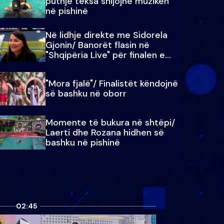
puthje teksa shijojnë muzikën
në pishinë
Në lidhje direkte me Sidorela
Gjonin/ Banorët flasin në
"Shqipëria Live" për finalen e
madhe
"Mora fjalë"/ Finalistët këndojnë
së bashku në oborr
Momente të bukura në shtëpi/
Laerti dhe Rozana hidhen së
bashku në pishinë
02:45