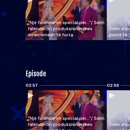
"Një falenderim special për…"/ Selin
falënderon produksionin mes
Selin shpa
emocionesh të forta
pestë të 
Episode
02:57
02:56
"Një falenderim special për…"/ Selin
falënderon produksionin mes
Selin shpa