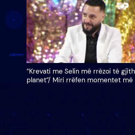
çmimin e madh prej 100
mijë eurosh
“Krevati me Selin më rrëzoi të gjit
planet”/ Miri rrëfen momentet më 
bukura në shtëpinë e BB VIP: Do 
mungojë zilja e mëngjesit kur…