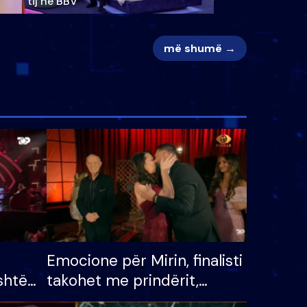
tij në BBV
më shumë →
Emocione për Mirin, finalisti
shtë
takohet me prindërit,
tëpinë
vajzën dhe bashkëshorten: