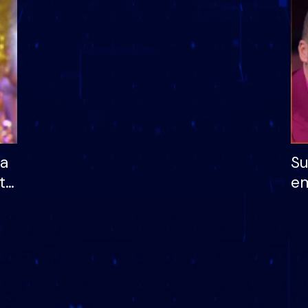
dhe humb mundësinë
të fituar çmimin e m
ha
Su
të
em
më
në
nu