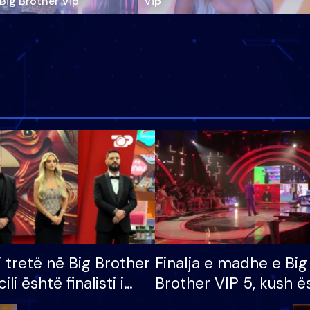
‘Big Brother Vip’
Vip"
i tretë në Big Brother
Finalja e madhe e Big
cili është finalisti i
Brother VIP 5, kush ë
 që lë shtëpinë
banori i parë që lë sh