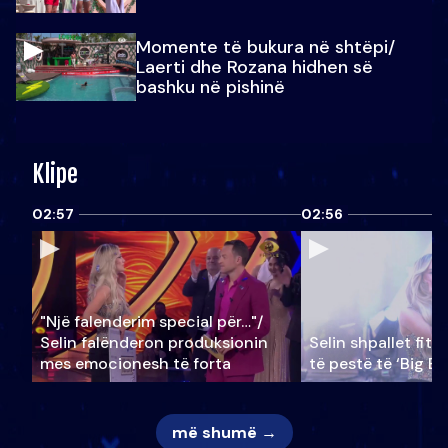
Momente të bukura në shtëpi/
Laerti dhe Rozana hidhen së
bashku në pishinë
Klipe
02:57
02:56
"Një falenderim special për…"/
Selin falënderon produksionin
Selin shpallet fitu
mes emocionesh të forta
të pestë të ‘Big Br
më shumë →