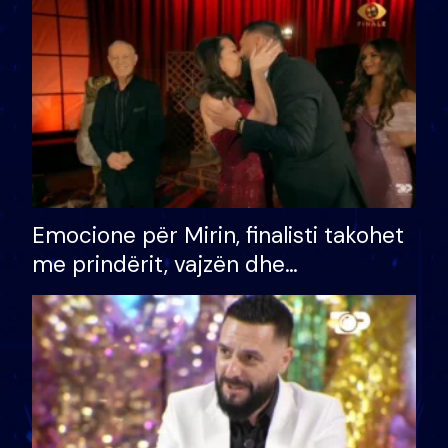
të fituar çmimin e madh
Emocione për Mirin, finalisti takohet
me prindërit, vajzën dhe
bashkëshorten: S’kemi ndonjë letër
divorci apo jo?