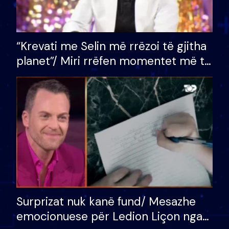
“Krevati me Selin më rrëzoi të gjitha
planet”/ Miri rrëfen momentet më të
bukura në shtëpinë e BB VIP: Do më
mungojë zilja e mëngjesit kur…
Surprizat nuk kanë fund/ Mesazhe
emocionuese për Ledion Liçon nga