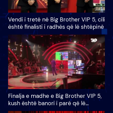
Vendi i tretë në Big Brother VIP 5, cili
është finalisti i radhës që lë shtëpinë
Finalja e madhe e Big Brother VIP 5,
kush është banori i parë që lë
shtëpinë dhe humb mundësinë për