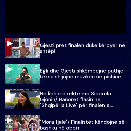
Gjesti pret finalen duke kërcyer në
shtëpi
Egli dhe Gjesti shkëmbejnë puthje
teksa shijojnë muzikën në pishinë
Në lidhje direkte me Sidorela
Gjonin/ Banorët flasin në
"Shqipëria Live" për finalen e
madhe
"Mora fjalë"/ Finalistët këndojnë së
bashku në oborr