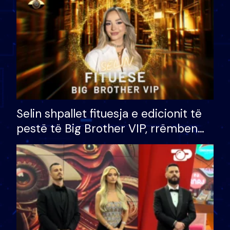
Selin shpallet fituesja e edicionit të
pestë të Big Brother VIP, rrëmben
çmimin e madh prej 100 mijë eurosh