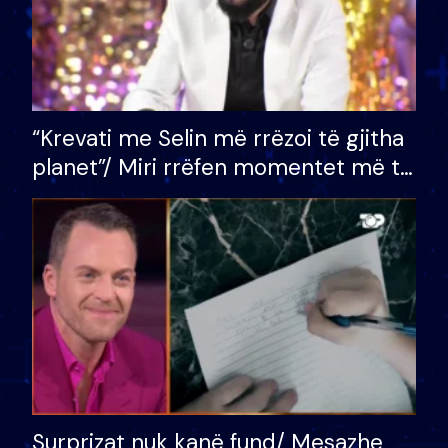
“Krevati me Selin më rrëzoi të gjitha
planet”/ Miri rrëfen momentet më të
bukura në shtëpinë e BB VIP: Do më
mungojë zilja e mëngjesit kur…
Surprizat nuk kanë fund/ Mesazhe