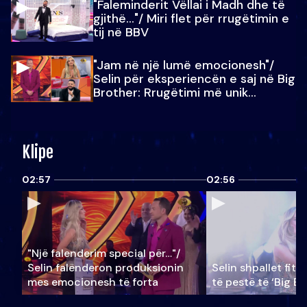
"Faleminderit Vëllai i Madh dhe të
gjithë…"/ Miri flet për rrugëtimin e
tij në BBV
"Jam në një lumë emocionesh"/
Selin për eksperiencën e saj në Big
Brother: Rrugëtimi më unik…
Klipe
02:57
02:56
"Një falenderim special për…"/
Selin falënderon produksionin
Selin shpallet fitu
mes emocionesh të forta
të pestë të ‘Big Br