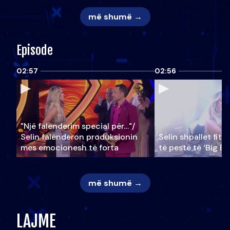
më shumë →
Episode
02:57
02:56
"Një falenderim special për…"/
Selin falënderon produksionin
Selin shpallet fitu
mes emocionesh të forta
të pestë të ‘Big Br
më shumë →
LAJME