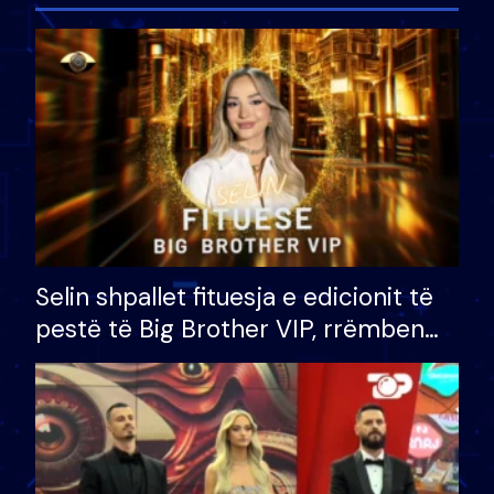
Selin shpallet fituesja e edicionit të
pestë të Big Brother VIP, rrëmben
çmimin e madh prej 100 mijë eurosh