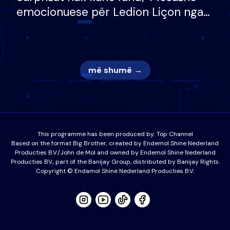
emocionuese për Ledion Liçon nga
nëna dhe fëmijët e tij, moderatori
nuk i mban dot lotët: Nuk meritoj…
më shumë →
This programme has been produced by:
Top Channel
Based on the format Big Brother, created by Endemol Shine Nederland
Producties B.V./John de Mol and owned by Endemol Shine Nederland
Producties BV., part of the Banijay Group, distributed by Banijay Rights.
Copyright © Endamol Shine Nederland Producties B.V.