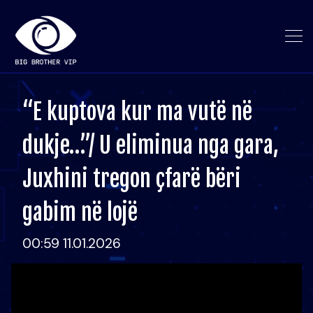
“E kuptova kur ma vutë në
dukje…”/ U eliminua nga gara,
Juxhini tregon çfarë bëri
gabim në lojë
00:59 11.01.2026