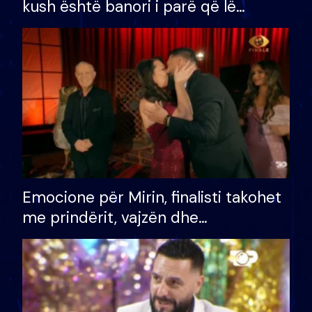
kush është banori i parë që lë
shtëpinë dhe humb mundësinë për
të fituar çmimin e madh
Emocione për Mirin, finalisti takohet
me prindërit, vajzën dhe
bashkëshorten: S’kemi ndonjë letër
divorci apo jo?