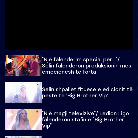
"Një falenderim special për…"/
Selin falënderon produksionin mes
emocionesh të forta
Selin shpallet fituese e edicionit të
pestë të ‘Big Brother Vip’
"Një magji televizive"/ Ledion Liço
falenderon stafin e "Big Brother
Vip"