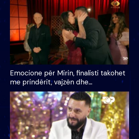
të fituar çmimin e madh
Emocione për Mirin, finalisti takohet
me prindërit, vajzën dhe
bashkëshorten: S’kemi ndonjë letër
divorci apo jo?