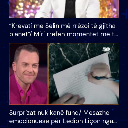
“Krevati me Selin më rrëzoi të gjitha
planet”/ Miri rrëfen momentet më të
bukura në shtëpinë e BB VIP: Do më
mungojë zilja e mëngjesit kur…
Surprizat nuk kanë fund/ Mesazhe
emocionuese për Ledion Liçon nga