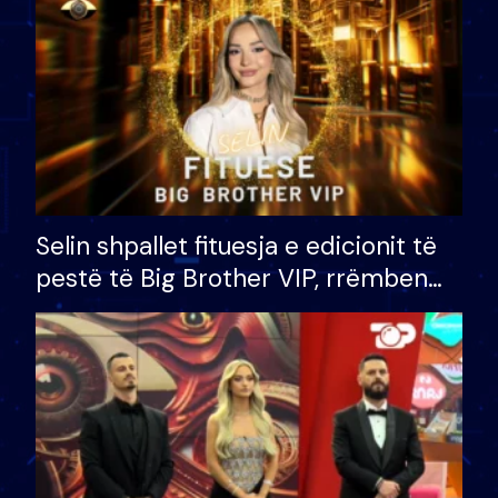
Selin shpallet fituesja e edicionit të
pestë të Big Brother VIP, rrëmben
çmimin e madh prej 100 mijë eurosh