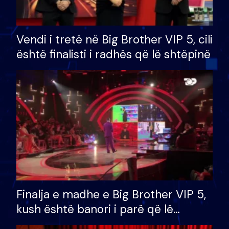
Vendi i tretë në Big Brother VIP 5, cili
është finalisti i radhës që lë shtëpinë
Finalja e madhe e Big Brother VIP 5,
kush është banori i parë që lë
shtëpinë dhe humb mundësinë për