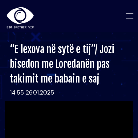
“E lexova në sytë e tij”/ Jozi
bisedon me Loredanën pas
takimit me babain e saj
14:55 26.01.2025