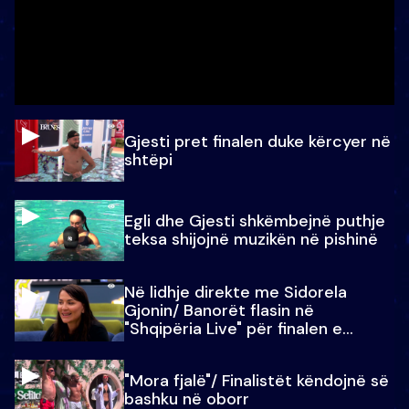
Gjesti pret finalen duke kërcyer në
shtëpi
Egli dhe Gjesti shkëmbejnë puthje
teksa shijojnë muzikën në pishinë
Në lidhje direkte me Sidorela
Gjonin/ Banorët flasin në
"Shqipëria Live" për finalen e
madhe
"Mora fjalë"/ Finalistët këndojnë së
bashku në oborr