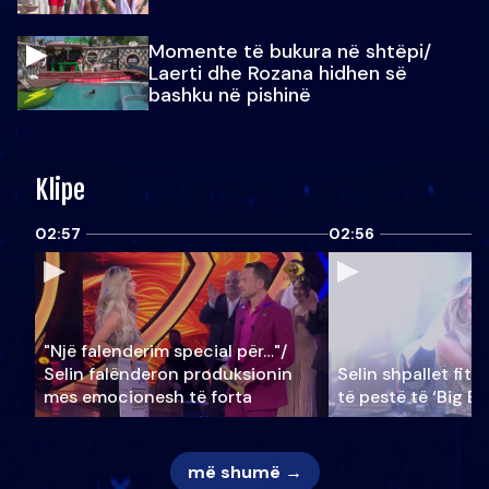
Momente të bukura në shtëpi/
Laerti dhe Rozana hidhen së
bashku në pishinë
Klipe
02:57
02:56
"Një falenderim special për…"/
Selin falënderon produksionin
Selin shpallet fitu
mes emocionesh të forta
të pestë të ‘Big Br
më shumë →