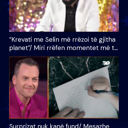
“Krevati me Selin më rrëzoi të gjitha
planet”/ Miri rrëfen momentet më të
bukura në shtëpinë e BB VIP: Do më
mungojë zilja e mëngjesit kur…
Surprizat nuk kanë fund/ Mesazhe