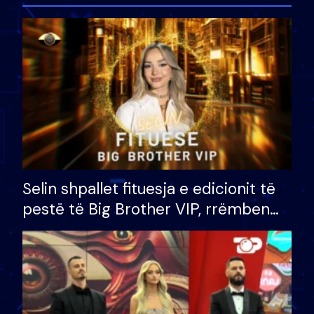
Selin shpallet fituesja e edicionit të
pestë të Big Brother VIP, rrëmben
çmimin e madh prej 100 mijë eurosh