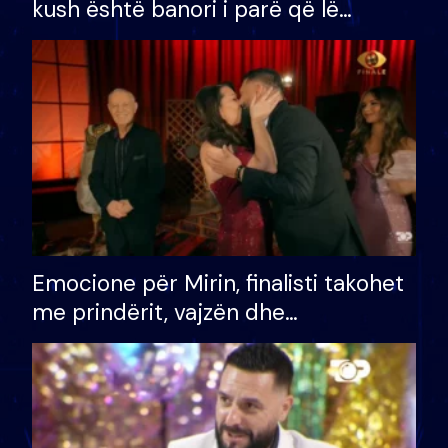
kush është banori i parë që lë
shtëpinë dhe humb mundësinë për
të fituar çmimin e madh
Emocione për Mirin, finalisti takohet
me prindërit, vajzën dhe
bashkëshorten: S’kemi ndonjë letër
divorci apo jo?