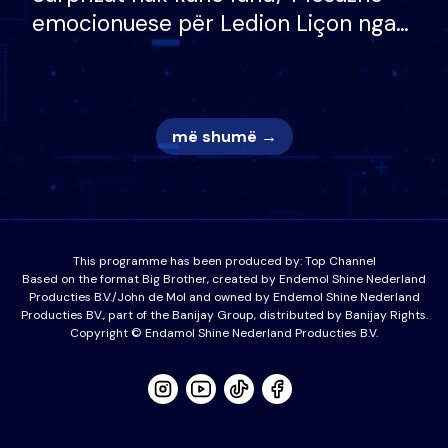
emocionuese për Ledion Liçon nga
nëna dhe fëmijët e tij, moderatori
nuk i mban dot lotët: Nuk meritoj…
më shumë →
This programme has been produced by:
Top Channel
Based on the format Big Brother, created by Endemol Shine Nederland
Producties B.V./John de Mol and owned by Endemol Shine Nederland
Producties BV., part of the Banijay Group, distributed by Banijay Rights.
Copyright © Endamol Shine Nederland Producties B.V.