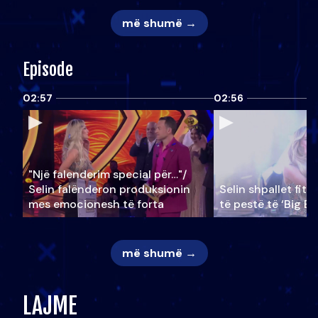
më shumë →
Episode
02:57
02:56
"Një falenderim special për…"/
Selin falënderon produksionin
Selin shpallet fitu
mes emocionesh të forta
të pestë të ‘Big Br
më shumë →
LAJME