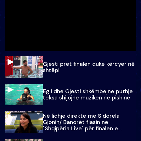
Gjesti pret finalen duke kërcyer në
shtëpi
Egli dhe Gjesti shkëmbejnë puthje
teksa shijojnë muzikën në pishinë
Në lidhje direkte me Sidorela
Gjonin/ Banorët flasin në
"Shqipëria Live" për finalen e
madhe