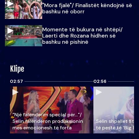
"Mora fjalë"/ Finalistët këndojnë së
bashku në oborr
Momente të bukura në shtëpi/
Laerti dhe Rozana hidhen së
bashku në pishinë
Klipe
02:57
02:56
"Një falenderim special për…"/
Selin falënderon produksionin
Selin shpallet fitu
mes emocionesh të forta
të pestë të ‘Big Br