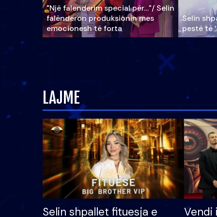
"Një falenderim special për…"/ Selin
falënderon produksionin mes
Selin shpa
emocionesh të forta
pestë të 
LAJME
Selin shpallet fituesja e
Vendi 