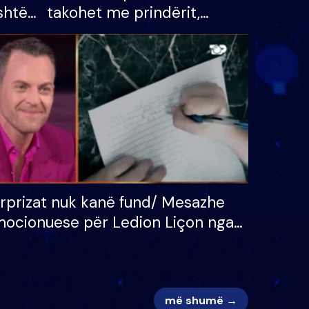
shtë
takohet me prindërit,
tëpinë
vajzën dhe bashkëshorten:
 për
S’kemi ndonjë letër divorci
adh
apo jo?
rprizat nuk kanë fund/ Mesazhe
ocionuese për Ledion Liçon nga
na dhe fëmijët e tij, moderatori
k i mban dot lotët: Nuk meritoj…
më shumë →