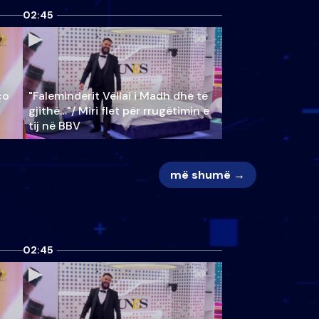
02:45
ço
"Faleminderit Vëllai i Madh dhe të
gjithë…"/ Miri flet për rrugëtimin e
tij në BBV
më shumë →
02:45