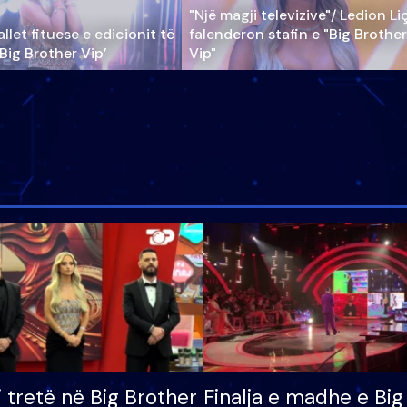
"Një magji televizive"/ Ledion Li
llet fituese e edicionit të
falenderon stafin e "Big Brother
‘Big Brother Vip’
Vip"
i tretë në Big Brother
Finalja e madhe e Big