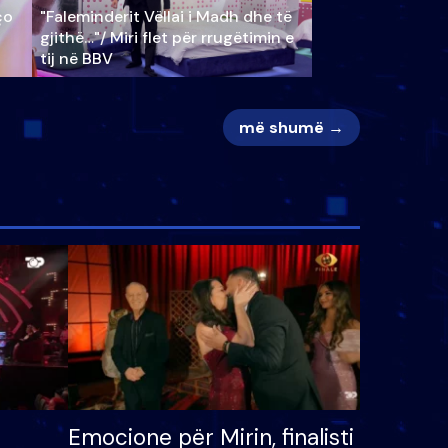
ço
"Faleminderit Vëllai i Madh dhe të
gjithë…"/ Miri flet për rrugëtimin e
tij në BBV
më shumë →
Emocione për Mirin, finalisti