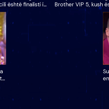
cili është finalisti i
Brother VIP 5, kush ë
 që lë shtëpinë
banori i parë që lë sh
dhe humb mundësinë
të fituar çmimin e m
ha
Su
të
em
më
në
nu