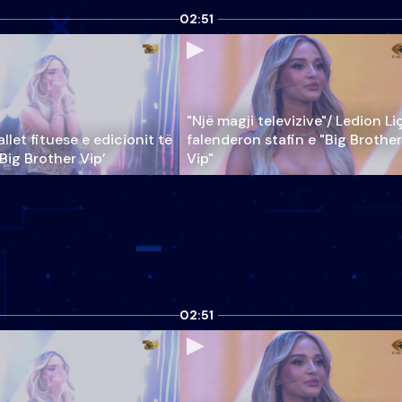
02:51
"Një magji televizive"/ Ledion Li
llet fituese e edicionit të
falenderon stafin e "Big Brother
‘Big Brother Vip’
Vip"
02:51