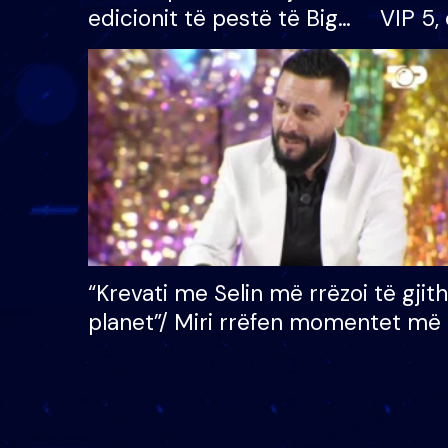
edicionit të pestë të Big
VIP 5, 
Brother VIP, rrëmben
radhës
çmimin e madh prej 100
mijë eurosh
“Krevati me Selin më rrëzoi të gjit
planet”/ Miri rrëfen momentet më 
bukura në shtëpinë e BB VIP: Do 
mungojë zilja e mëngjesit kur…