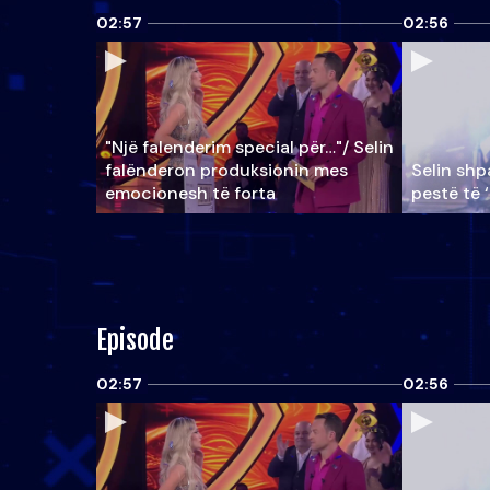
02:57
02:56
"Një falenderim special për…"/ Selin
falënderon produksionin mes
Selin shpa
emocionesh të forta
pestë të 
Episode
02:57
02:56