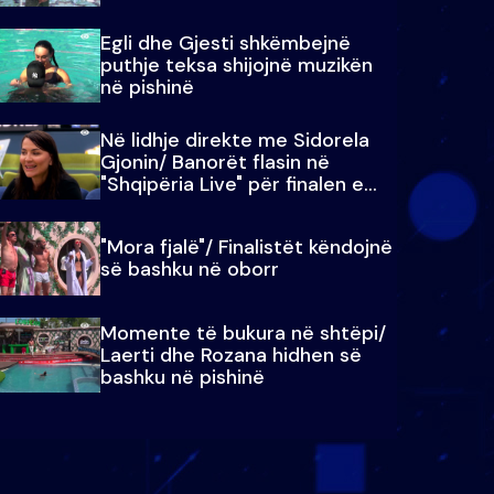
Egli dhe Gjesti shkëmbejnë
puthje teksa shijojnë muzikën
në pishinë
Në lidhje direkte me Sidorela
Gjonin/ Banorët flasin në
"Shqipëria Live" për finalen e
madhe
"Mora fjalë"/ Finalistët këndojnë
së bashku në oborr
Momente të bukura në shtëpi/
Laerti dhe Rozana hidhen së
bashku në pishinë