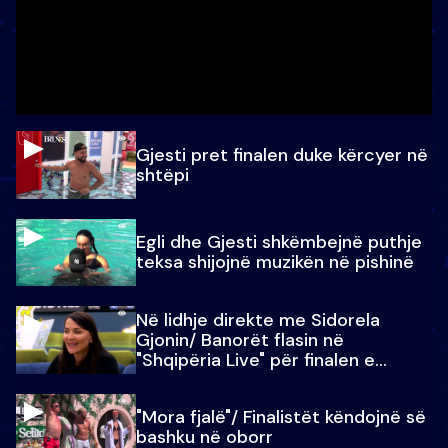
Gjesti pret finalen duke kërcyer në
shtëpi
Egli dhe Gjesti shkëmbejnë puthje
teksa shijojnë muzikën në pishinë
Në lidhje direkte me Sidorela
Gjonin/ Banorët flasin në
"Shqipëria Live" për finalen e
madhe
"Mora fjalë"/ Finalistët këndojnë së
bashku në oborr