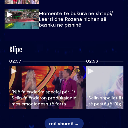
Momente të bukura në shtëpi/
Laerti dhe Rozana hidhen së
bashku në pishinë
Klipe
02:57
02:56
"Një falenderim special për…"/
Selin falënderon produksionin
Selin shpallet fitu
mes emocionesh të forta
të pestë të ‘Big Br
më shumë →