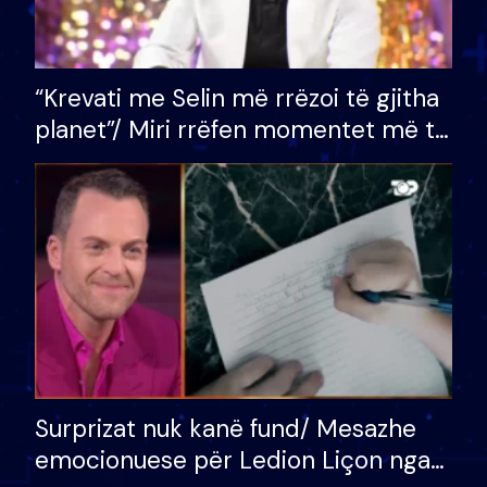
“Krevati me Selin më rrëzoi të gjitha
planet”/ Miri rrëfen momentet më të
bukura në shtëpinë e BB VIP: Do më
mungojë zilja e mëngjesit kur…
Surprizat nuk kanë fund/ Mesazhe
emocionuese për Ledion Liçon nga