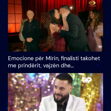
të fituar çmimin e madh
Emocione për Mirin, finalisti takohet
me prindërit, vajzën dhe
bashkëshorten: S’kemi ndonjë letër
divorci apo jo?