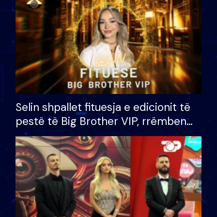
Selin shpallet fituesja e edicionit të
pestë të Big Brother VIP, rrëmben
çmimin e madh prej 100 mijë eurosh