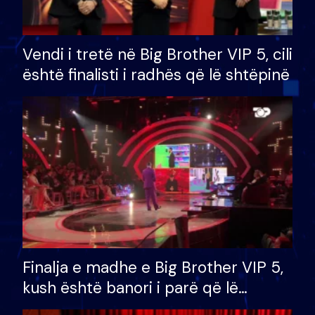
Vendi i tretë në Big Brother VIP 5, cili
është finalisti i radhës që lë shtëpinë
Finalja e madhe e Big Brother VIP 5,
kush është banori i parë që lë
shtëpinë dhe humb mundësinë për