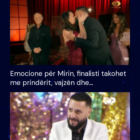
të fituar çmimin e madh
Emocione për Mirin, finalisti takohet
me prindërit, vajzën dhe
bashkëshorten: S’kemi ndonjë letër
divorci apo jo?