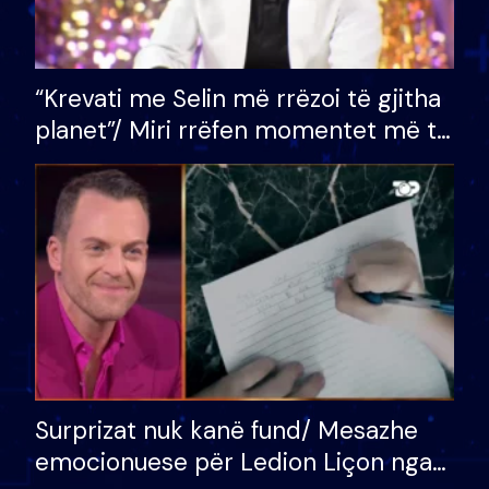
“Krevati me Selin më rrëzoi të gjitha
planet”/ Miri rrëfen momentet më të
bukura në shtëpinë e BB VIP: Do më
mungojë zilja e mëngjesit kur…
Surprizat nuk kanë fund/ Mesazhe
emocionuese për Ledion Liçon nga