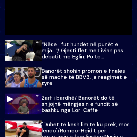
“Nëse i fut hundët në punët e
mija…”/ Gjesti flet me Livian pas
debatit me Eglin: Po të
paralajmëroj
Banorët shohin promon e finales
së madhe të BBV3, ja reagimet e
tyre
Zarf i bardhë/ Banorët do të
shijojnë mëngjesin e fundit së
bashku nga Lori Caffe
"Duhet të kesh limite ku prek, mos
lëndo"/Romeo-Heidit për
përjetimin e familjarëve:Nusja e