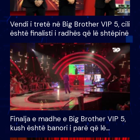
Vendi i tretë në Big Brother VIP 5, cili
është finalisti i radhës që lë shtëpinë
Finalja e madhe e Big Brother VIP 5,
kush është banori i parë që lë
shtëpinë dhe humb mundësinë për