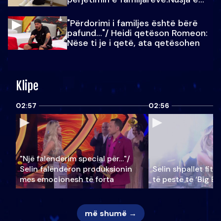
Julit…
"Përdorimi i familjes është bërë
pafund…"/ Heidi qetëson Romeon:
Nëse ti je i qetë, ata qetësohen
Klipe
02:57
02:56
"Një falenderim special për…"/
Selin falënderon produksionin
Selin shpallet fitu
mes emocionesh të forta
të pestë të ‘Big Br
më shumë →