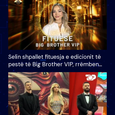
Selin shpallet fituesja e edicionit të
pestë të Big Brother VIP, rrëmben
çmimin e madh prej 100 mijë eurosh