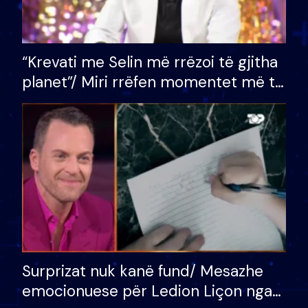
“Krevati me Selin më rrëzoi të gjitha
planet”/ Miri rrëfen momentet më të
bukura në shtëpinë e BB VIP: Do më
mungojë zilja e mëngjesit kur…
Surprizat nuk kanë fund/ Mesazhe
emocionuese për Ledion Liçon nga