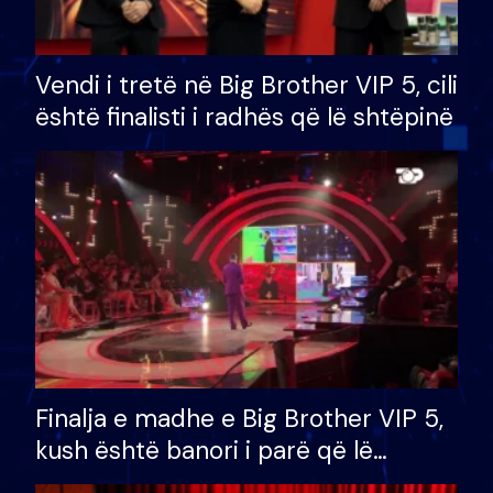
Vendi i tretë në Big Brother VIP 5, cili
është finalisti i radhës që lë shtëpinë
Finalja e madhe e Big Brother VIP 5,
kush është banori i parë që lë
shtëpinë dhe humb mundësinë për