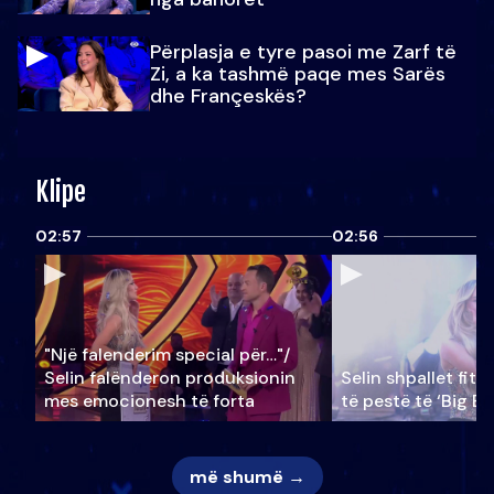
Përplasja e tyre pasoi me Zarf të
Zi, a ka tashmë paqe mes Sarës
dhe Françeskës?
Klipe
02:57
02:56
"Një falenderim special për…"/
Selin falënderon produksionin
Selin shpallet fitu
mes emocionesh të forta
të pestë të ‘Big Br
më shumë →