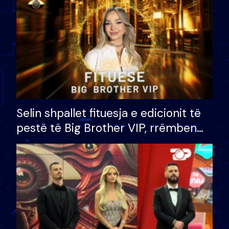
Selin shpallet fituesja e edicionit të
pestë të Big Brother VIP, rrëmben
çmimin e madh prej 100 mijë eurosh