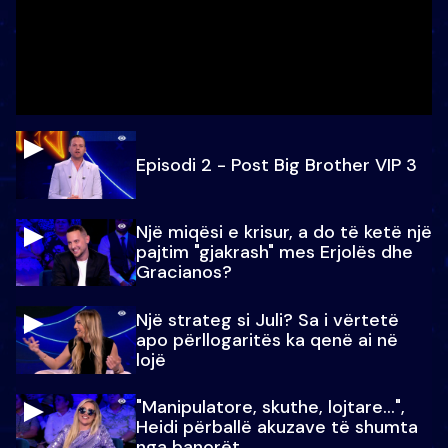
Episodi 2 - Post Big Brother VIP 3
Një miqësi e krisur, a do të ketë një
pajtim "gjakrash" mes Erjolës dhe
Gracianos?
Një strateg si Juli? Sa i vërtetë
apo përllogaritës ka qenë ai në
lojë
"Manipulatore, skuthe, lojtare...",
Heidi përballë akuzave të shumta
nga banorët