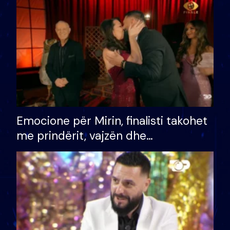
të fituar çmimin e madh
Emocione për Mirin, finalisti takohet
me prindërit, vajzën dhe
bashkëshorten: S’kemi ndonjë letër
divorci apo jo?