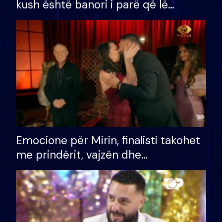
kush është banori i parë që lë
shtëpinë dhe humb mundësinë për
të fituar çmimin e madh
Emocione për Mirin, finalisti takohet
me prindërit, vajzën dhe
bashkëshorten: S’kemi ndonjë letër
divorci apo jo?