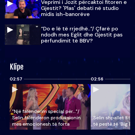
Veprimi i Jozit përcaktoi fitoren e
Gjestit? 'Plas' debati në studio
midis ish-banorëve
“Do e lë të rrjedhë..”/ Çfarë po
ndodh mes Eglit dhe Gjestit pas
përfundimit të BBV?
Klipe
02:57
02:56
"Një falenderim special për…"/
Selin falënderon produksionin
Selin shpallet fitu
mes emocionesh të forta
të pestë të ‘Big Br