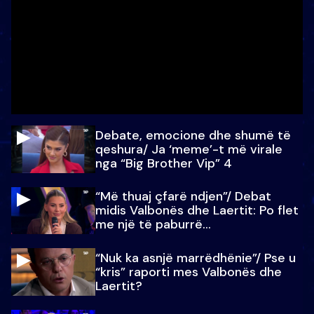
Debate, emocione dhe shumë të
qeshura/ Ja ‘meme’-t më virale
nga “Big Brother Vip” 4
“Më thuaj çfarë ndjen”/ Debat
midis Valbonës dhe Laertit: Po flet
me një të paburrë...
“Nuk ka asnjë marrëdhënie”/ Pse u
“kris” raporti mes Valbonës dhe
Laertit?