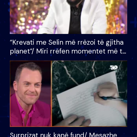
“Krevati me Selin më rrëzoi të gjitha
planet”/ Miri rrëfen momentet më të
bukura në shtëpinë e BB VIP: Do më
mungojë zilja e mëngjesit kur…
Surprizat nuk kanë fund/ Mesazhe