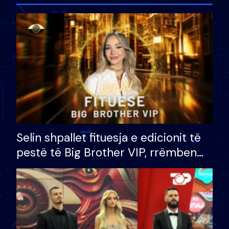
Selin shpallet fituesja e edicionit të
pestë të Big Brother VIP, rrëmben
çmimin e madh prej 100 mijë eurosh