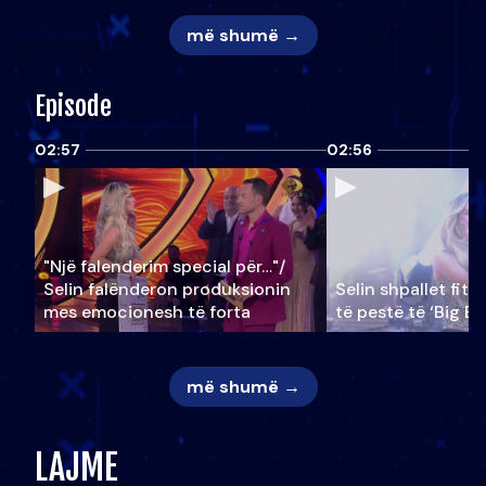
më shumë →
Episode
02:57
02:56
"Një falenderim special për…"/
Selin falënderon produksionin
Selin shpallet fitu
mes emocionesh të forta
të pestë të ‘Big Br
më shumë →
LAJME