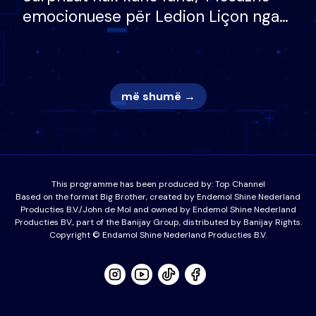
emocionuese për Ledion Liçon nga
nëna dhe fëmijët e tij, moderatori
nuk i mban dot lotët: Nuk meritoj…
më shumë →
This programme has been produced by:
Top Channel
Based on the format Big Brother, created by Endemol Shine Nederland
Producties B.V./John de Mol and owned by Endemol Shine Nederland
Producties BV., part of the Banijay Group, distributed by Banijay Rights.
Copyright © Endamol Shine Nederland Producties B.V.