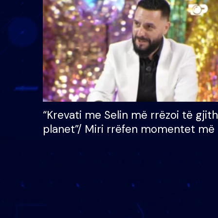
çmimin e madh prej 100
mijë eurosh
“Krevati me Selin më rrëzoi të gjit
planet”/ Miri rrëfen momentet më 
bukura në shtëpinë e BB VIP: Do 
mungojë zilja e mëngjesit kur…