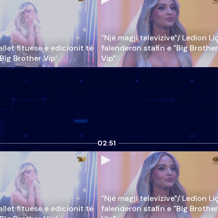
"Një magji televizive"/ Ledion Li
llet fituese e edicionit të
falenderon stafin e "Big Brother
‘Big Brother Vip’
Vip"
02:51
"Një magji televizive"/ Ledion Li
llet fituese e edicionit të
falenderon stafin e "Big Brother