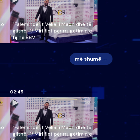
ço
"Faleminderit Vëllai i Madh dhe të
gjithë…"/ Miri flet për rrugëtimin e
tij në BBV
më shumë →
02:45
ço
"Faleminderit Vëllai i Madh dhe të
gjithë…"/ Miri flet për rrugëtimin e