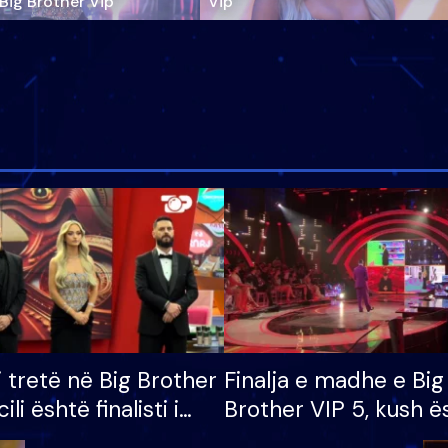
‘Big Brother Vip’
Vip"
i tretë në Big Brother
Finalja e madhe e Big
cili është finalisti i
Brother VIP 5, kush ë
 që lë shtëpinë
banori i parë që lë sh