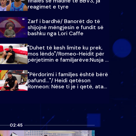
finales së madhe të BBV3, ja
reagimet e tyre
Zarf i bardhë/ Banorët do të
shijojnë mëngjesin e fundit së
bashku nga Lori Caffe
"Duhet të kesh limite ku prek,
mos lëndo"/Romeo-Heidit për
përjetimin e familjarëve:Nusja e
Julit…
"Përdorimi i familjes është bërë
pafund…"/ Heidi qetëson
Romeon: Nëse ti je i qetë, ata
qetësohen
02:45