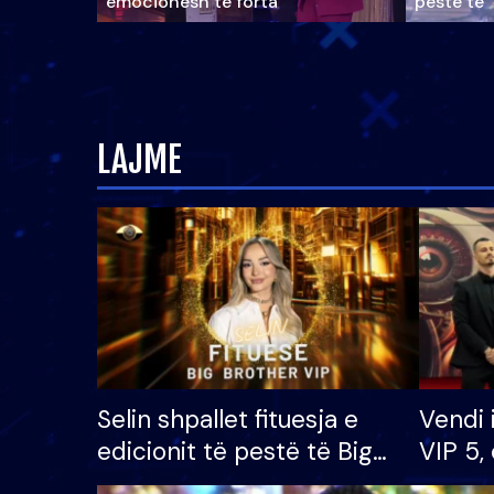
emocionesh të forta
pestë të 
LAJME
Selin shpallet fituesja e
Vendi 
edicionit të pestë të Big
VIP 5, 
Brother VIP, rrëmben
radhës