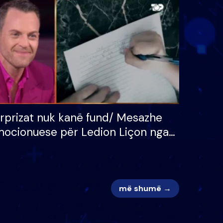
 për
S’kemi ndonjë letër divorci
adh
apo jo?
rprizat nuk kanë fund/ Mesazhe
ocionuese për Ledion Liçon nga
na dhe fëmijët e tij, moderatori
k i mban dot lotët: Nuk meritoj…
më shumë →