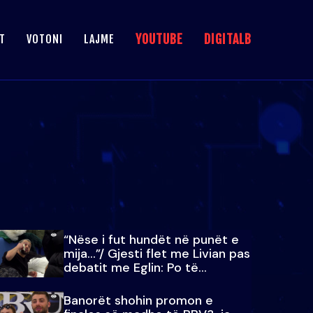
YOUTUBE
DIGITALB
T
VOTONI
LAJME
“Nëse i fut hundët në punët e
mija…”/ Gjesti flet me Livian pas
debatit me Eglin: Po të
paralajmëroj
Banorët shohin promon e