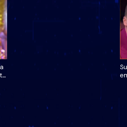
dhe humb mundësinë
të fituar çmimin e m
ha
Su
të
em
më
në
nu