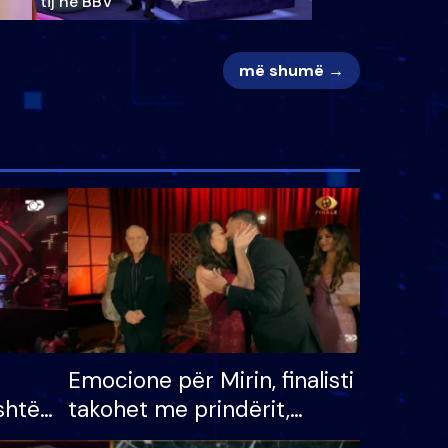
tij në BBV
më shumë →
Emocione për Mirin, finalisti
shtë
takohet me prindërit,
tëpinë
vajzën dhe bashkëshorten: