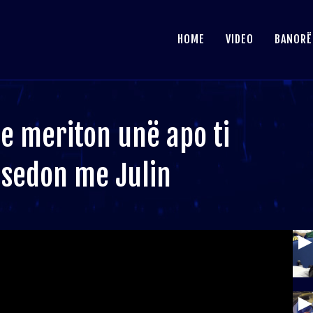
HOME
VIDEO
BANORË
 e meriton unë apo ti
isedon me Julin