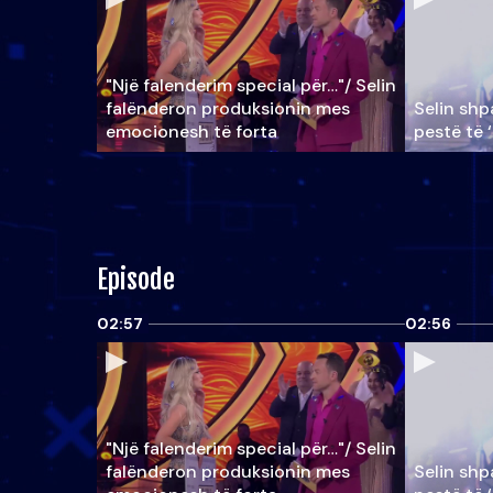
"Një falenderim special për…"/ Selin
falënderon produksionin mes
Selin shpa
emocionesh të forta
pestë të 
Episode
02:57
02:56
"Një falenderim special për…"/ Selin
falënderon produksionin mes
Selin shpa