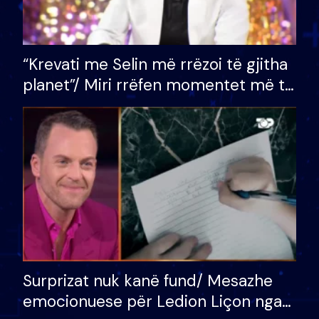
“Krevati me Selin më rrëzoi të gjitha
planet”/ Miri rrëfen momentet më të
bukura në shtëpinë e BB VIP: Do më
mungojë zilja e mëngjesit kur…
Surprizat nuk kanë fund/ Mesazhe
emocionuese për Ledion Liçon nga