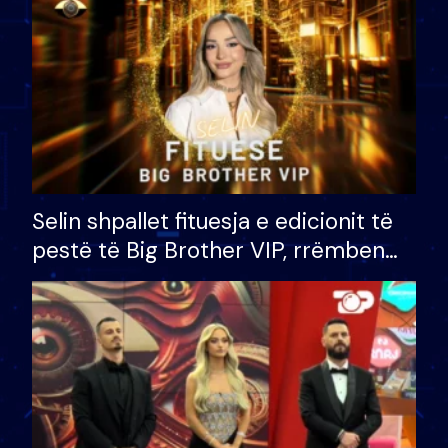
Selin shpallet fituesja e edicionit të
pestë të Big Brother VIP, rrëmben
çmimin e madh prej 100 mijë eurosh