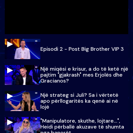
Episodi 2 - Post Big Brother VIP 3
Një miqësi e krisur, a do të ketë një
pajtim "gjakrash" mes Erjolës dhe
Gracianos?
Një strateg si Juli? Sa i vërtetë
apo përllogaritës ka qenë ai në
lojë
"Manipulatore, skuthe, lojtare...",
Heidi përballë akuzave të shumta
nga banorët