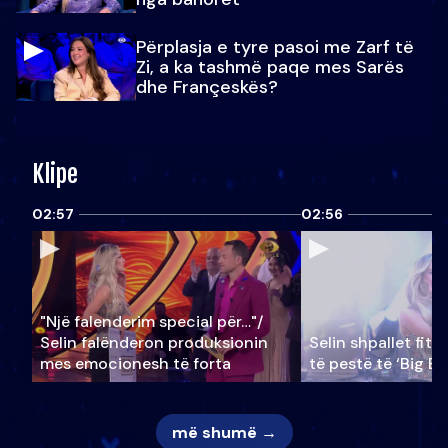
Përplasja e tyre pasoi me Zarf të
Zi, a ka tashmë paqe mes Sarës
dhe Françeskës?
Klipe
02:57
02:56
"Një falenderim special për…"/
Selin falënderon produksionin
Selin shpallet fitu
mes emocionesh të forta
të pestë të ‘Big Br
më shumë →