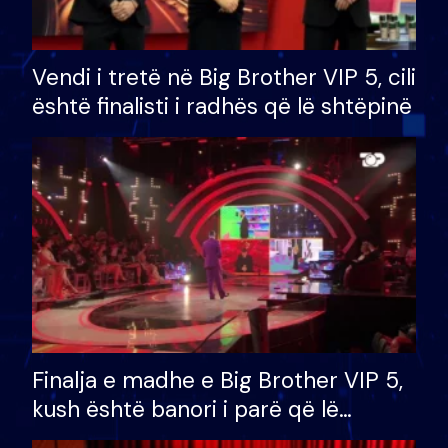
Vendi i tretë në Big Brother VIP 5, cili
është finalisti i radhës që lë shtëpinë
Finalja e madhe e Big Brother VIP 5,
kush është banori i parë që lë
shtëpinë dhe humb mundësinë për