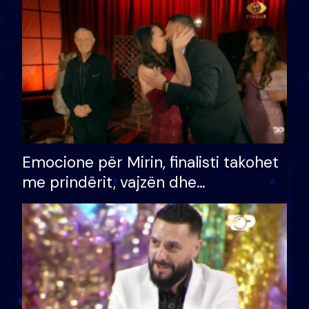
të fituar çmimin e madh
Emocione për Mirin, finalisti takohet
me prindërit, vajzën dhe
bashkëshorten: S’kemi ndonjë letër
divorci apo jo?