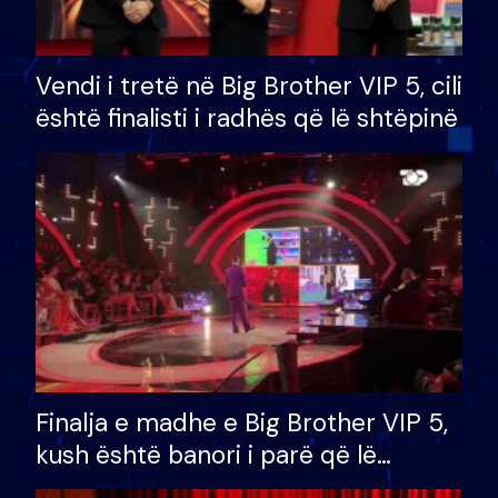
Vendi i tretë në Big Brother VIP 5, cili
është finalisti i radhës që lë shtëpinë
Finalja e madhe e Big Brother VIP 5,
kush është banori i parë që lë
shtëpinë dhe humb mundësinë për