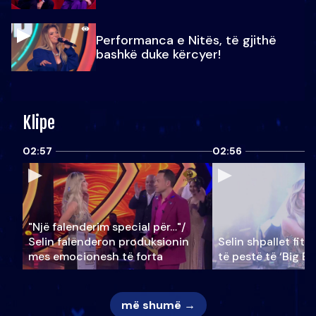
Performanca e Nitës, të gjithë
bashkë duke kërcyer!
Klipe
02:57
02:56
"Një falenderim special për…"/
Selin falënderon produksionin
Selin shpallet fitu
mes emocionesh të forta
të pestë të ‘Big Br
më shumë →