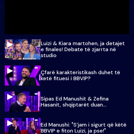
Luizi & Kiara martohen, ja detajet
e finales! Debate të zjarrta në
studio
Çfarë karakteristikash duhet të
ketë fituesi i BBVIP?
Sipas Ed Manushit & Zefina
Hasanit, shqiptarët duan...
Ed Manushi: "S’jam i sigurt që këtë
BBVIP e fiton Luizi, ja pse!"