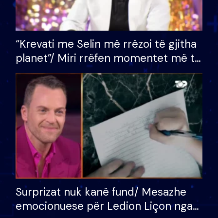
“Krevati me Selin më rrëzoi të gjitha
planet”/ Miri rrëfen momentet më të
bukura në shtëpinë e BB VIP: Do më
mungojë zilja e mëngjesit kur…
Surprizat nuk kanë fund/ Mesazhe
emocionuese për Ledion Liçon nga