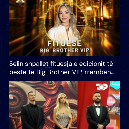
Selin shpallet fituesja e edicionit të
pestë të Big Brother VIP, rrëmben
çmimin e madh prej 100 mijë eurosh