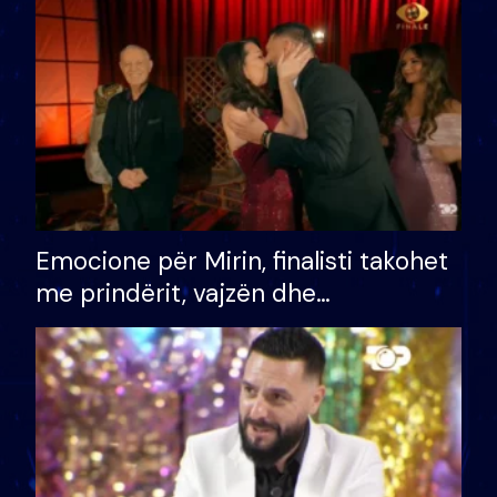
të fituar çmimin e madh
Emocione për Mirin, finalisti takohet
me prindërit, vajzën dhe
bashkëshorten: S’kemi ndonjë letër
divorci apo jo?