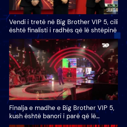
Vendi i tretë në Big Brother VIP 5, cili
është finalisti i radhës që lë shtëpinë
Finalja e madhe e Big Brother VIP 5,
kush është banori i parë që lë
shtëpinë dhe humb mundësinë për