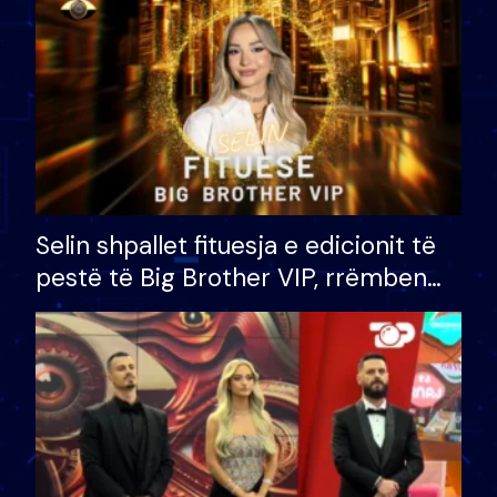
Selin shpallet fituesja e edicionit të
pestë të Big Brother VIP, rrëmben
çmimin e madh prej 100 mijë eurosh