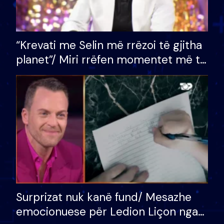
“Krevati me Selin më rrëzoi të gjitha
planet”/ Miri rrëfen momentet më të
bukura në shtëpinë e BB VIP: Do më
mungojë zilja e mëngjesit kur…
Surprizat nuk kanë fund/ Mesazhe
emocionuese për Ledion Liçon nga