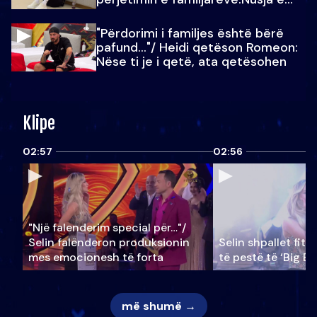
Julit…
"Përdorimi i familjes është bërë
pafund…"/ Heidi qetëson Romeon:
Nëse ti je i qetë, ata qetësohen
Klipe
02:57
02:56
"Një falenderim special për…"/
Selin falënderon produksionin
Selin shpallet fitu
mes emocionesh të forta
të pestë të ‘Big Br
më shumë →