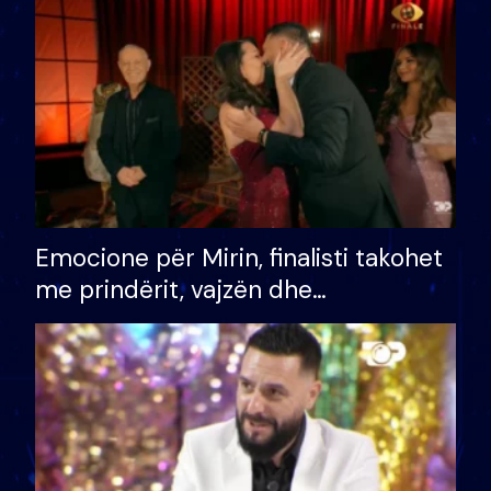
të fituar çmimin e madh
Emocione për Mirin, finalisti takohet
me prindërit, vajzën dhe
bashkëshorten: S’kemi ndonjë letër
divorci apo jo?