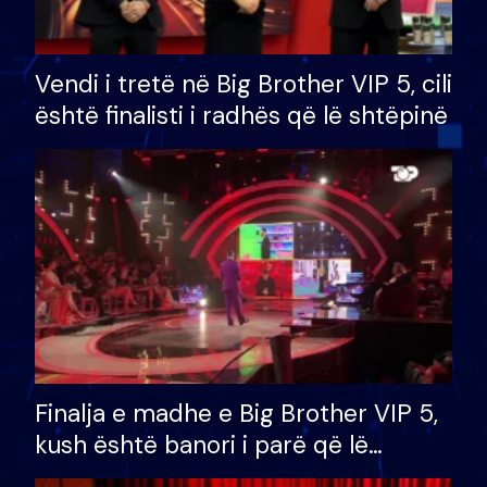
Vendi i tretë në Big Brother VIP 5, cili
është finalisti i radhës që lë shtëpinë
Finalja e madhe e Big Brother VIP 5,
kush është banori i parë që lë
shtëpinë dhe humb mundësinë për