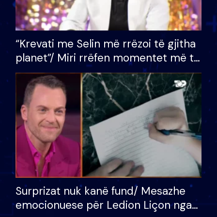
“Krevati me Selin më rrëzoi të gjitha
planet”/ Miri rrëfen momentet më të
bukura në shtëpinë e BB VIP: Do më
mungojë zilja e mëngjesit kur…
Surprizat nuk kanë fund/ Mesazhe
emocionuese për Ledion Liçon nga