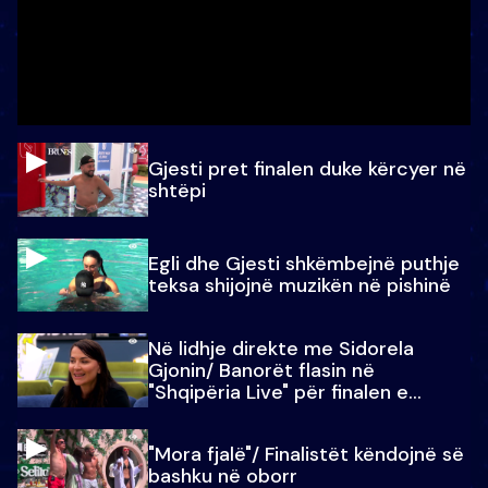
Gjesti pret finalen duke kërcyer në
shtëpi
Egli dhe Gjesti shkëmbejnë puthje
teksa shijojnë muzikën në pishinë
Në lidhje direkte me Sidorela
Gjonin/ Banorët flasin në
"Shqipëria Live" për finalen e
madhe
"Mora fjalë"/ Finalistët këndojnë së
bashku në oborr