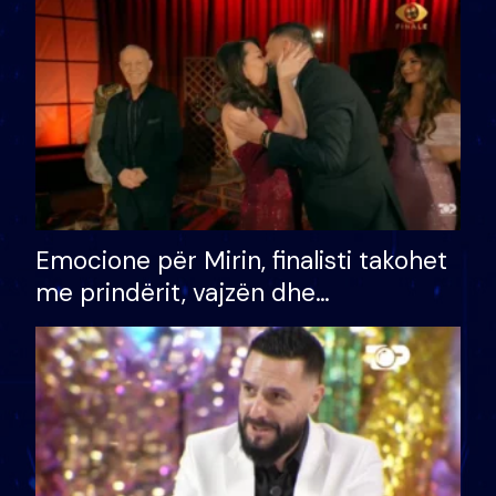
të fituar çmimin e madh
Emocione për Mirin, finalisti takohet
me prindërit, vajzën dhe
bashkëshorten: S’kemi ndonjë letër
divorci apo jo?