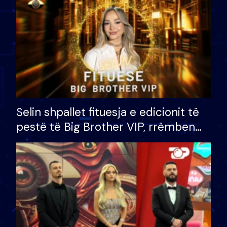
Selin shpallet fituesja e edicionit të
pestë të Big Brother VIP, rrëmben
çmimin e madh prej 100 mijë eurosh