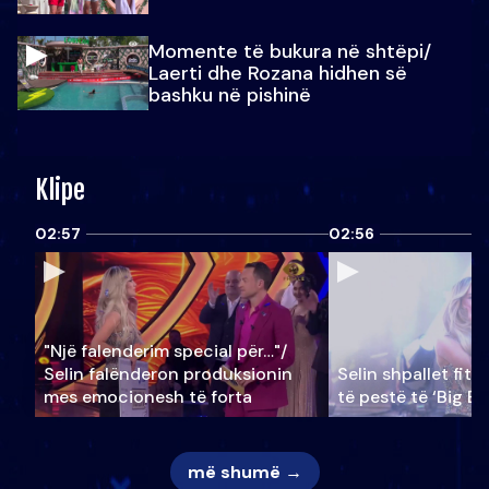
Momente të bukura në shtëpi/
Laerti dhe Rozana hidhen së
bashku në pishinë
Klipe
02:57
02:56
"Një falenderim special për…"/
Selin falënderon produksionin
Selin shpallet fitu
mes emocionesh të forta
të pestë të ‘Big Br
më shumë →