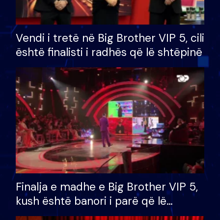
Vendi i tretë në Big Brother VIP 5, cili
është finalisti i radhës që lë shtëpinë
Finalja e madhe e Big Brother VIP 5,
kush është banori i parë që lë
shtëpinë dhe humb mundësinë për