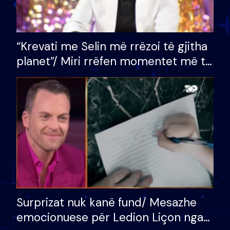
“Krevati me Selin më rrëzoi të gjitha
planet”/ Miri rrëfen momentet më të
bukura në shtëpinë e BB VIP: Do më
mungojë zilja e mëngjesit kur…
Surprizat nuk kanë fund/ Mesazhe
emocionuese për Ledion Liçon nga