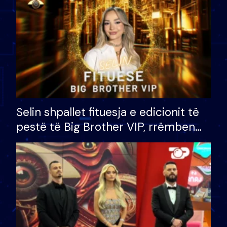
Selin shpallet fituesja e edicionit të
pestë të Big Brother VIP, rrëmben
çmimin e madh prej 100 mijë eurosh