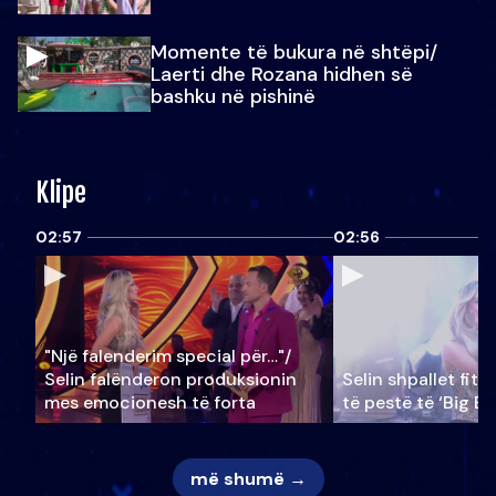
Momente të bukura në shtëpi/
Laerti dhe Rozana hidhen së
bashku në pishinë
Klipe
02:57
02:56
"Një falenderim special për…"/
Selin falënderon produksionin
Selin shpallet fitu
mes emocionesh të forta
të pestë të ‘Big Br
më shumë →