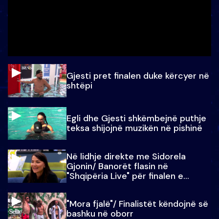
Gjesti pret finalen duke kërcyer në
shtëpi
Egli dhe Gjesti shkëmbejnë puthje
teksa shijojnë muzikën në pishinë
Në lidhje direkte me Sidorela
Gjonin/ Banorët flasin në
"Shqipëria Live" për finalen e
madhe
"Mora fjalë"/ Finalistët këndojnë së
bashku në oborr