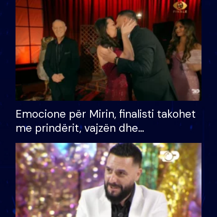
të fituar çmimin e madh
Emocione për Mirin, finalisti takohet
me prindërit, vajzën dhe
bashkëshorten: S’kemi ndonjë letër
divorci apo jo?