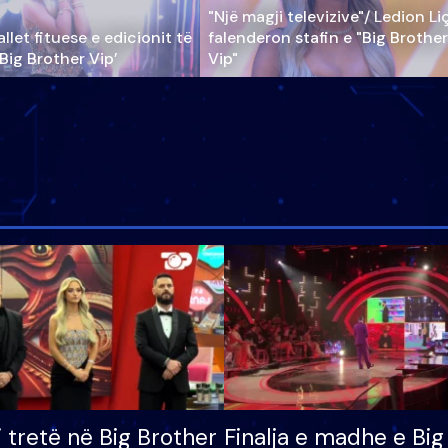
"Një magji televizive"/ Ledion Li
llet fituese e edicionit të
falenderon stafin e "Big Brother
‘Big Brother Vip’
Vip"
i tretë në Big Brother
Finalja e madhe e Big