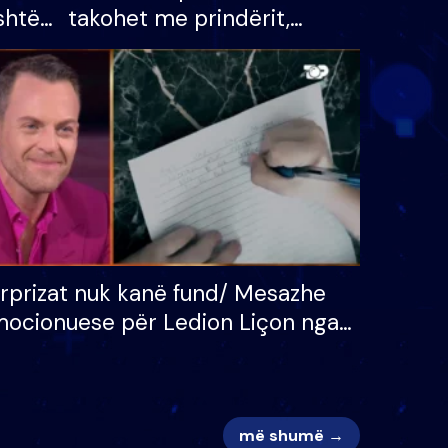
shtë
takohet me prindërit,
tëpinë
vajzën dhe bashkëshorten:
 për
S’kemi ndonjë letër divorci
adh
apo jo?
rprizat nuk kanë fund/ Mesazhe
ocionuese për Ledion Liçon nga
na dhe fëmijët e tij, moderatori
k i mban dot lotët: Nuk meritoj…
më shumë →