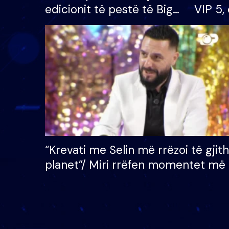
edicionit të pestë të Big
VIP 5, 
Brother VIP, rrëmben
radhës
çmimin e madh prej 100
mijë eurosh
“Krevati me Selin më rrëzoi të gjit
planet”/ Miri rrëfen momentet më 
bukura në shtëpinë e BB VIP: Do 
mungojë zilja e mëngjesit kur…