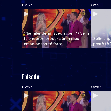
02:57
02:56
"Një falenderim special për…"/ Selin
falënderon produksionin mes
Selin shpa
emocionesh të forta
pestë të 
Episode
02:57
02:56