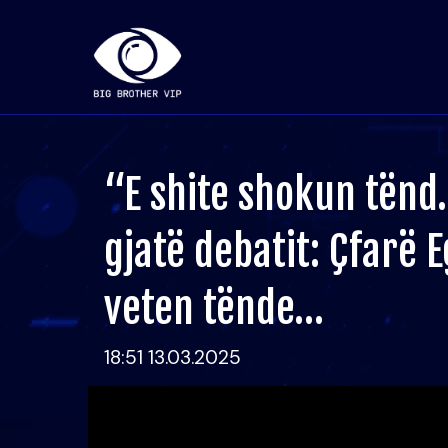
“E shite shokun tënd
gjatë debatit: Çfarë Eg
veten tënde…
18:51 13.03.2025