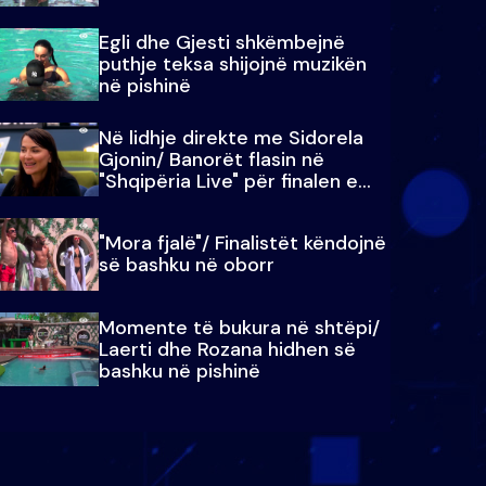
Egli dhe Gjesti shkëmbejnë
puthje teksa shijojnë muzikën
në pishinë
Në lidhje direkte me Sidorela
Gjonin/ Banorët flasin në
"Shqipëria Live" për finalen e
madhe
"Mora fjalë"/ Finalistët këndojnë
së bashku në oborr
Momente të bukura në shtëpi/
Laerti dhe Rozana hidhen së
bashku në pishinë