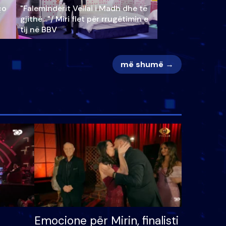
ço
"Faleminderit Vëllai i Madh dhe të
gjithë…"/ Miri flet për rrugëtimin e
tij në BBV
më shumë →
Emocione për Mirin, finalisti