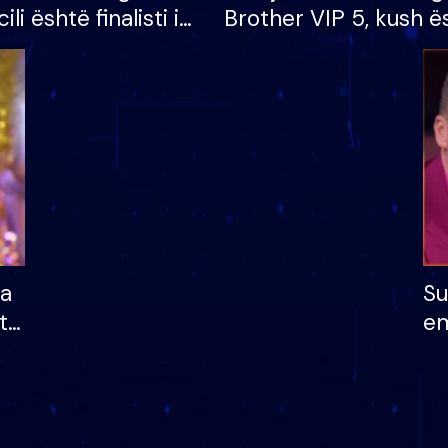
cili është finalisti i
Brother VIP 5, kush ë
 që lë shtëpinë
banori i parë që lë sh
dhe humb mundësinë
të fituar çmimin e m
ha
Su
të
em
më
në
nu