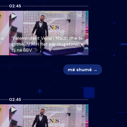
02:45
ço
"Faleminderit Vëllai i Madh dhe të
gjithë…"/ Miri flet për rrugëtimin e
tij në BBV
më shumë →
02:45