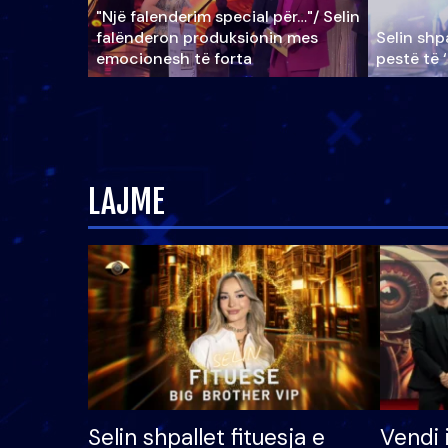
"Një falenderim special për…"/ Selin
falënderon produksionin mes
Selin shpa
emocionesh të forta
pestë të 
LAJME
Selin shpallet fituesja e
Vendi 