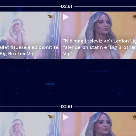
02:51
"Një magji televizive"/ Ledion Li
llet fituese e edicionit të
falenderon stafin e "Big Brother
‘Big Brother Vip’
Vip"
02:51