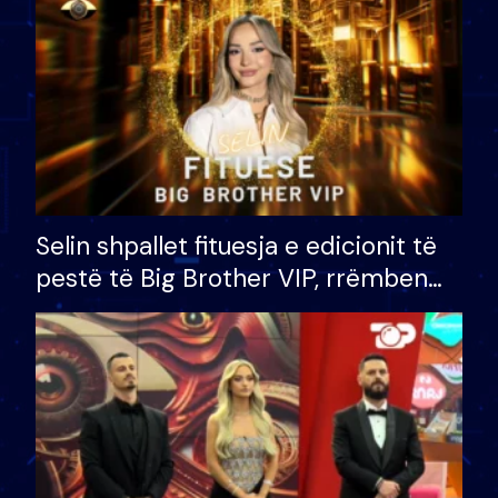
Selin shpallet fituesja e edicionit të
pestë të Big Brother VIP, rrëmben
çmimin e madh prej 100 mijë eurosh