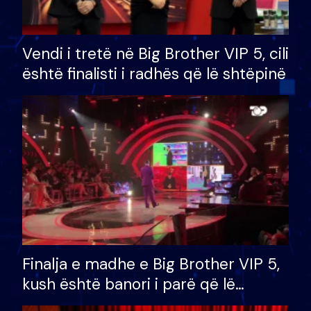
Vendi i tretë në Big Brother VIP 5, cili
është finalisti i radhës që lë shtëpinë
Finalja e madhe e Big Brother VIP 5,
kush është banori i parë që lë
shtëpinë dhe humb mundësinë për