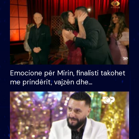
të fituar çmimin e madh
Emocione për Mirin, finalisti takohet
me prindërit, vajzën dhe
bashkëshorten: S’kemi ndonjë letër
divorci apo jo?