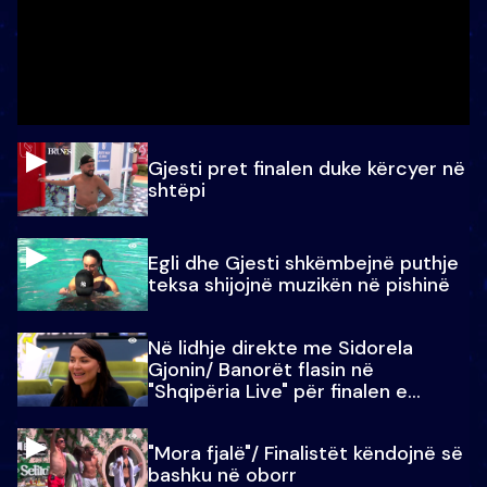
Gjesti pret finalen duke kërcyer në
shtëpi
Egli dhe Gjesti shkëmbejnë puthje
teksa shijojnë muzikën në pishinë
Në lidhje direkte me Sidorela
Gjonin/ Banorët flasin në
"Shqipëria Live" për finalen e
madhe
"Mora fjalë"/ Finalistët këndojnë së
bashku në oborr