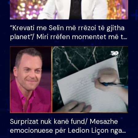
“Krevati me Selin më rrëzoi të gjitha
planet”/ Miri rrëfen momentet më të
bukura në shtëpinë e BB VIP: Do më
mungojë zilja e mëngjesit kur…
Surprizat nuk kanë fund/ Mesazhe
emocionuese për Ledion Liçon nga