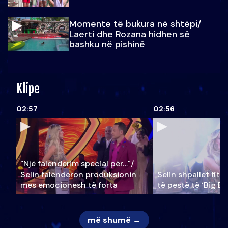
Momente të bukura në shtëpi/
Laerti dhe Rozana hidhen së
bashku në pishinë
Klipe
02:57
02:56
"Një falenderim special për…"/
Selin falënderon produksionin
Selin shpallet fitu
mes emocionesh të forta
të pestë të ‘Big Br
më shumë →