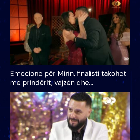
të fituar çmimin e madh
Emocione për Mirin, finalisti takohet
me prindërit, vajzën dhe
bashkëshorten: S’kemi ndonjë letër
divorci apo jo?