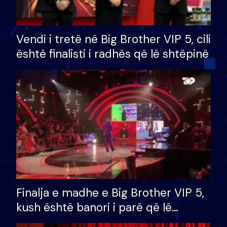
Vendi i tretë në Big Brother VIP 5, cili
është finalisti i radhës që lë shtëpinë
Finalja e madhe e Big Brother VIP 5,
kush është banori i parë që lë
shtëpinë dhe humb mundësinë për