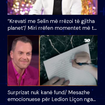
“Krevati me Selin më rrëzoi të gjitha
planet”/ Miri rrëfen momentet më të
bukura në shtëpinë e BB VIP: Do më
mungojë zilja e mëngjesit kur…
Surprizat nuk kanë fund/ Mesazhe
emocionuese për Ledion Liçon nga