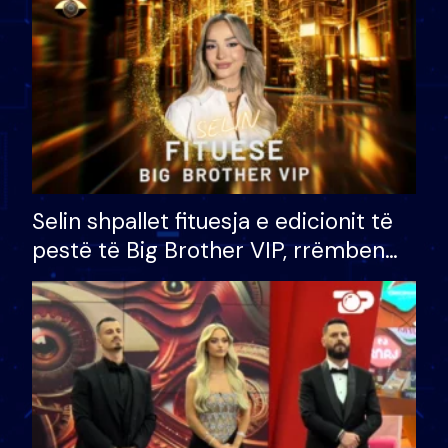
Selin shpallet fituesja e edicionit të
pestë të Big Brother VIP, rrëmben
çmimin e madh prej 100 mijë eurosh