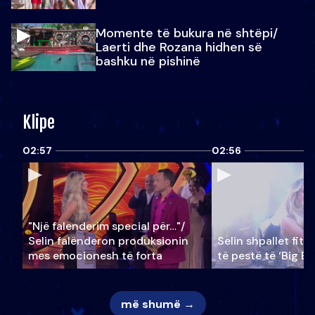
Momente të bukura në shtëpi/
Laerti dhe Rozana hidhen së
bashku në pishinë
Klipe
02:57
02:56
"Një falenderim special për…"/
Selin falënderon produksionin
Selin shpallet fitu
mes emocionesh të forta
të pestë të ‘Big Br
më shumë →