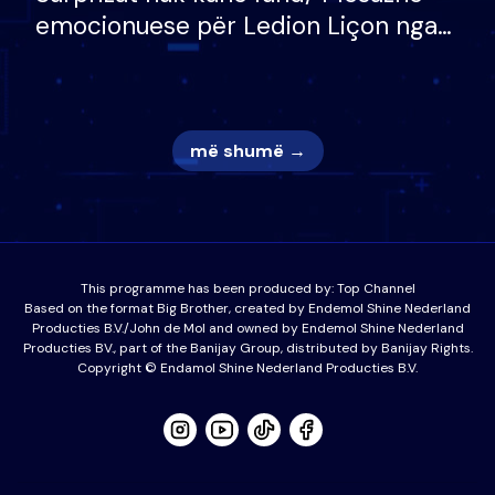
emocionuese për Ledion Liçon nga
nëna dhe fëmijët e tij, moderatori
nuk i mban dot lotët: Nuk meritoj…
më shumë →
This programme has been produced by:
Top Channel
Based on the format Big Brother, created by Endemol Shine Nederland
Producties B.V./John de Mol and owned by Endemol Shine Nederland
Producties BV., part of the Banijay Group, distributed by Banijay Rights.
Copyright © Endamol Shine Nederland Producties B.V.