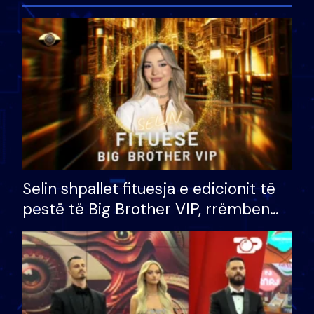
Selin shpallet fituesja e edicionit të
pestë të Big Brother VIP, rrëmben
çmimin e madh prej 100 mijë eurosh