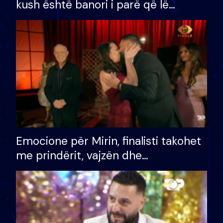
kush është banori i parë që lë
shtëpinë dhe humb mundësinë për
të fituar çmimin e madh
Emocione për Mirin, finalisti takohet
me prindërit, vajzën dhe
bashkëshorten: S’kemi ndonjë letër
divorci apo jo?