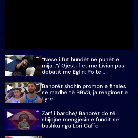
“Nëse i fut hundët në punët e
mija…”/ Gjesti flet me Livian pas
debatit me Eglin: Po të
paralajmëroj
Banorët shohin promon e finales
së madhe të BBV3, ja reagimet e
tyre
Zarf i bardhë/ Banorët do të
shijojnë mëngjesin e fundit së
bashku nga Lori Caffe