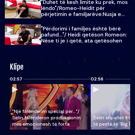
"Duhet të kesh limite ku prek, mos
lëndo"/Romeo-Heidit për
përjetimin e familjarëve:Nusja e
Julit…
"Përdorimi i familjes është bërë
pafund…"/ Heidi qetëson Romeon:
Nëse ti je i qetë, ata qetësohen
Klipe
02:57
02:56
"Një falenderim special për…"/
Selin falënderon produksionin
Selin shpallet fitu
mes emocionesh të forta
të pestë të ‘Big Br