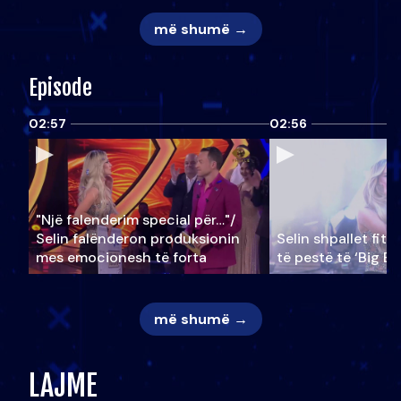
më shumë →
Episode
02:57
02:56
"Një falenderim special për…"/
Selin falënderon produksionin
Selin shpallet fitu
mes emocionesh të forta
të pestë të ‘Big Br
më shumë →
LAJME