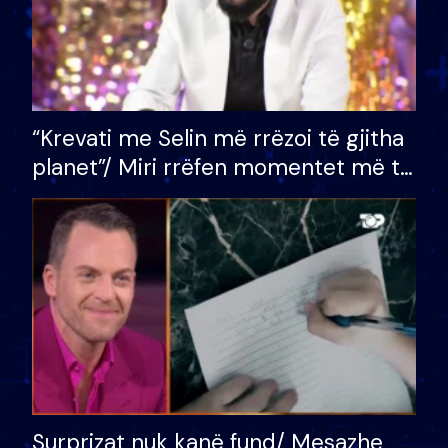
“Krevati me Selin më rrëzoi të gjitha
planet”/ Miri rrëfen momentet më të
bukura në shtëpinë e BB VIP: Do më
mungojë zilja e mëngjesit kur…
Surprizat nuk kanë fund/ Mesazhe