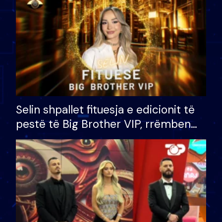
Selin shpallet fituesja e edicionit të
pestë të Big Brother VIP, rrëmben
çmimin e madh prej 100 mijë eurosh