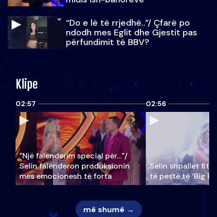
“Do e lë të rrjedhë..”/ Çfarë po
ndodh mes Eglit dhe Gjestit pas
përfundimit të BBV?
Klipe
02:57
02:56
"Një falenderim special për…"/
Selin falënderon produksionin
Selin shpallet fitu
mes emocionesh të forta
të pestë të ‘Big Br
më shumë →