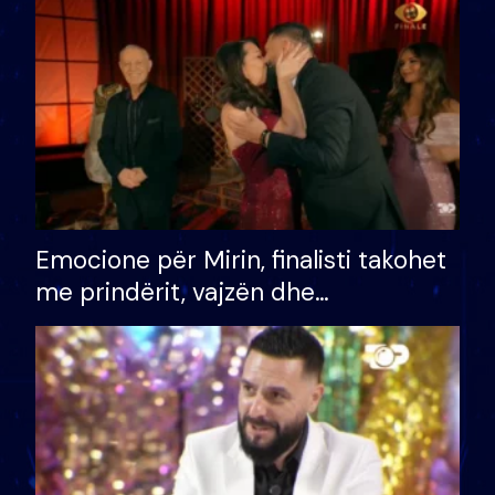
të fituar çmimin e madh
Emocione për Mirin, finalisti takohet
me prindërit, vajzën dhe
bashkëshorten: S’kemi ndonjë letër
divorci apo jo?