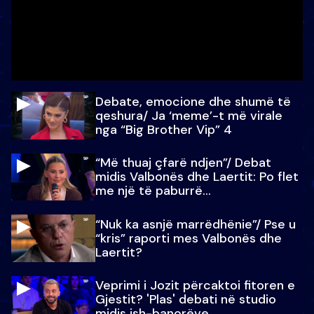
Debate, emocione dhe shumë të
qeshura/ Ja ‘meme’-t më virale
nga “Big Brother Vip” 4
“Më thuaj çfarë ndjen”/ Debat
midis Valbonës dhe Laertit: Po flet
me një të paburrë...
“Nuk ka asnjë marrëdhënie”/ Pse u
“kris” raporti mes Valbonës dhe
Laertit?
Veprimi i Jozit përcaktoi fitoren e
Gjestit? 'Plas' debati në studio
midis ish-banorëve