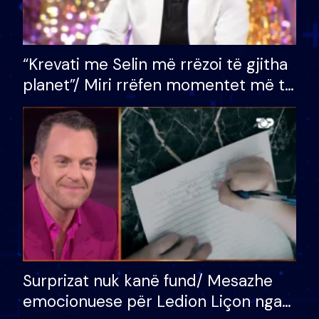
“Krevati me Selin më rrëzoi të gjitha
planet”/ Miri rrëfen momentet më të
bukura në shtëpinë e BB VIP: Do më
mungojë zilja e mëngjesit kur…
Surprizat nuk kanë fund/ Mesazhe
emocionuese për Ledion Liçon nga