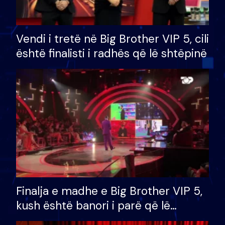
Vendi i tretë në Big Brother VIP 5, cili
është finalisti i radhës që lë shtëpinë
Finalja e madhe e Big Brother VIP 5,
kush është banori i parë që lë
shtëpinë dhe humb mundësinë për