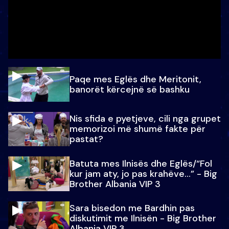
Paqe mes Eglës dhe Meritonit,
banorët kërcejnë së bashku
Nis sfida e pyetjeve, cili nga grupet
memorizoi më shumë fakte për
pastat?
Batuta mes Ilnisës dhe Eglës/“Fol
kur jam aty, jo pas krahëve…” - Big
Brother Albania VIP 3
Sara bisedon me Bardhin pas
diskutimit me Ilnisën - Big Brother
Albania VIP 3