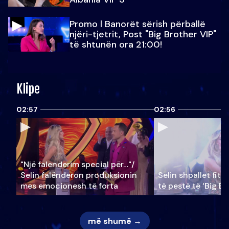
Promo l Banorët sërish përballë
njëri-tjetrit, Post "Big Brother VIP"
të shtunën ora 21:00!
Klipe
02:57
02:56
"Një falenderim special për…"/
Selin falënderon produksionin
Selin shpallet fitu
mes emocionesh të forta
të pestë të ‘Big Br
më shumë →