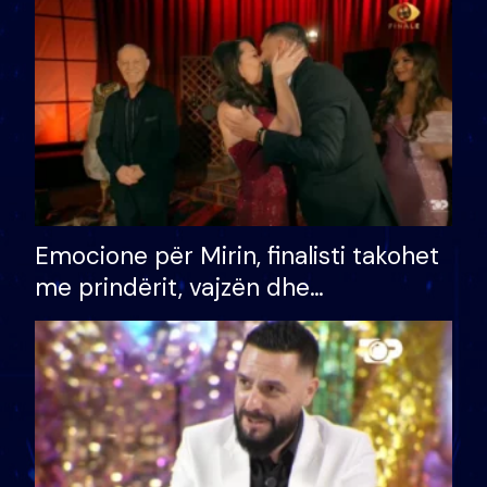
të fituar çmimin e madh
Emocione për Mirin, finalisti takohet
me prindërit, vajzën dhe
bashkëshorten: S’kemi ndonjë letër
divorci apo jo?