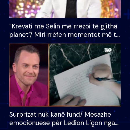
“Krevati me Selin më rrëzoi të gjitha
planet”/ Miri rrëfen momentet më të
bukura në shtëpinë e BB VIP: Do më
mungojë zilja e mëngjesit kur…
Surprizat nuk kanë fund/ Mesazhe
emocionuese për Ledion Liçon nga