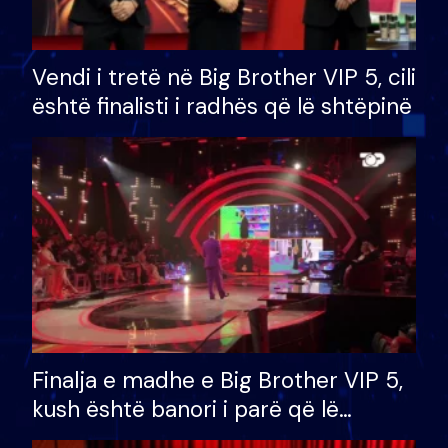
Vendi i tretë në Big Brother VIP 5, cili
është finalisti i radhës që lë shtëpinë
Finalja e madhe e Big Brother VIP 5,
kush është banori i parë që lë
shtëpinë dhe humb mundësinë për