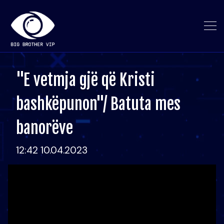
"E vetmja gjë që Kristi
bashkëpunon"/ Batuta mes
banorëve
12:42 10.04.2023