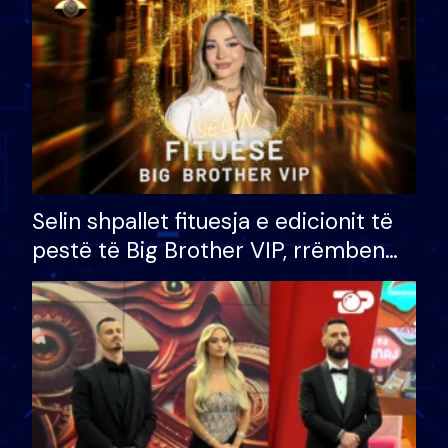
Selin shpallet fituesja e edicionit të
pestë të Big Brother VIP, rrëmben
çmimin e madh prej 100 mijë eurosh