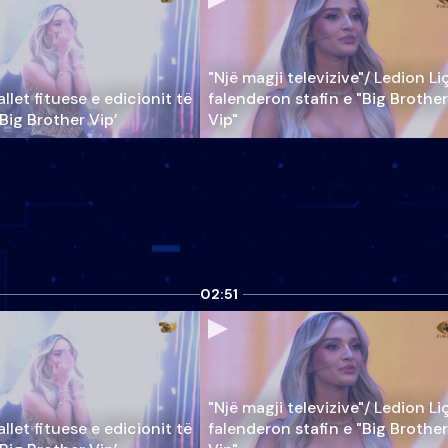
"Një magji televizive"/ Ledion Li
llet fituese e edicionit të
falenderon stafin e "Big Brother
‘Big Brother Vip’
Vip"
02:51
"Një magji televizive"/ Ledion Li
llet fituese e edicionit të
falenderon stafin e "Big Brother