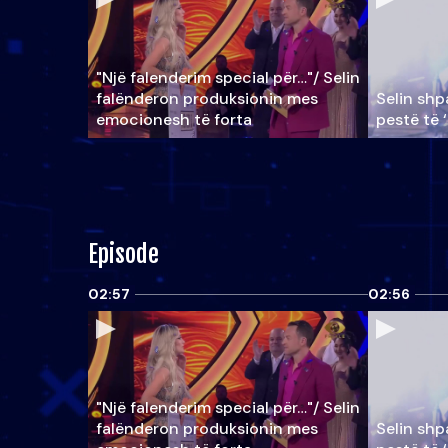
"Një falenderim special për…"/ Selin
falënderon produksionin mes
Selin shpa
emocionesh të forta
pestë të 
Episode
02:57
02:56
"Një falenderim special për…"/ Selin
falënderon produksionin mes
Selin shpa