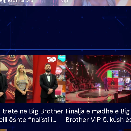
‘Big Brother Vip’
Vip"
i tretë në Big Brother
Finalja e madhe e Big
cili është finalisti i
Brother VIP 5, kush ë
 që lë shtëpinë
banori i parë që lë sh