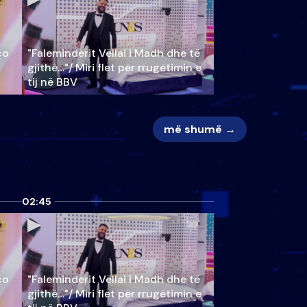
ço
"Faleminderit Vëllai i Madh dhe të
gjithë…"/ Miri flet për rrugëtimin e
tij në BBV
më shumë →
02:45
ço
"Faleminderit Vëllai i Madh dhe të
gjithë…"/ Miri flet për rrugëtimin e