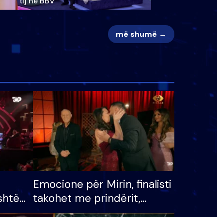
tij në BBV
më shumë →
Emocione për Mirin, finalisti
shtë
takohet me prindërit,
tëpinë
vajzën dhe bashkëshorten: