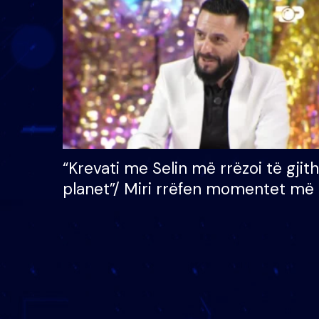
çmimin e madh prej 100
mijë eurosh
“Krevati me Selin më rrëzoi të gjit
planet”/ Miri rrëfen momentet më 
bukura në shtëpinë e BB VIP: Do 
mungojë zilja e mëngjesit kur…