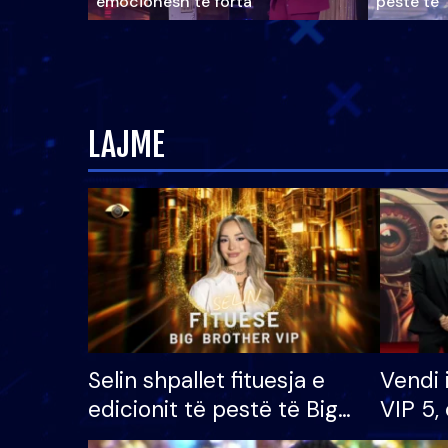
emocionesh të forta
pestë të 
LAJME
Selin shpallet fituesja e
Vendi 
edicionit të pestë të Big
VIP 5, 
Brother VIP, rrëmben
radhës