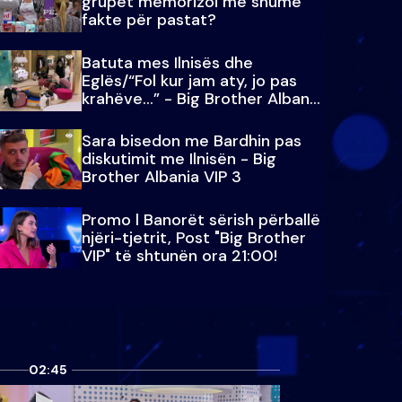
grupet memorizoi më shumë
fakte për pastat?
Batuta mes Ilnisës dhe
Eglës/“Fol kur jam aty, jo pas
krahëve…” - Big Brother Albania
VIP 3
Sara bisedon me Bardhin pas
diskutimit me Ilnisën - Big
Brother Albania VIP 3
Promo l Banorët sërish përballë
njëri-tjetrit, Post "Big Brother
VIP" të shtunën ora 21:00!
02:45