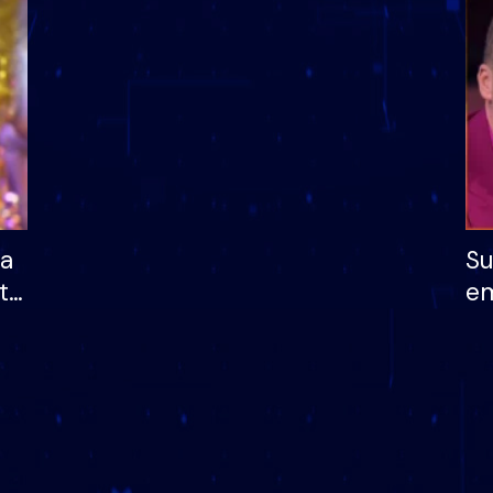
dhe humb mundësinë
të fituar çmimin e m
ha
Su
të
em
më
në
nu