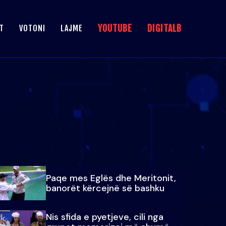
YOUTUBE
DIGITALB
T
VOTONI
LAJME
Paqe mes Eglës dhe Meritonit,
banorët kërcejnë së bashku
Nis sfida e pyetjeve, cili nga