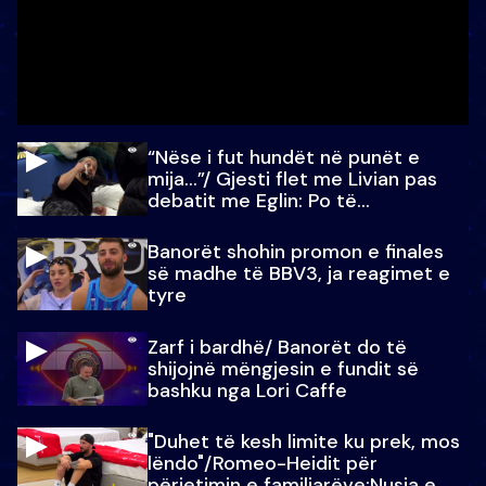
“Nëse i fut hundët në punët e
mija…”/ Gjesti flet me Livian pas
debatit me Eglin: Po të
paralajmëroj
Banorët shohin promon e finales
së madhe të BBV3, ja reagimet e
tyre
Zarf i bardhë/ Banorët do të
shijojnë mëngjesin e fundit së
bashku nga Lori Caffe
"Duhet të kesh limite ku prek, mos
lëndo"/Romeo-Heidit për
përjetimin e familjarëve:Nusja e