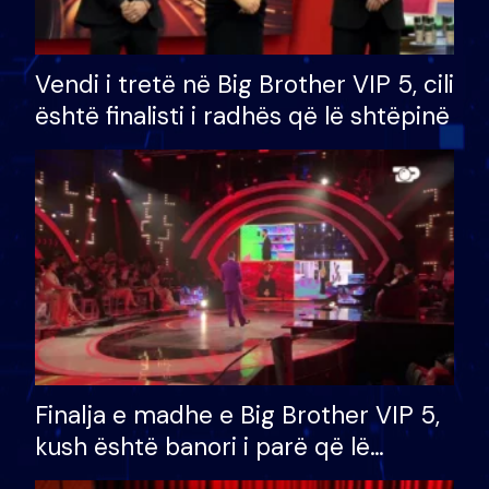
Vendi i tretë në Big Brother VIP 5, cili
është finalisti i radhës që lë shtëpinë
Finalja e madhe e Big Brother VIP 5,
kush është banori i parë që lë
shtëpinë dhe humb mundësinë për