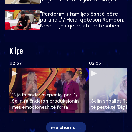
Julit…
"Përdorimi i familjes është bërë
pafund…"/ Heidi qetëson Romeon:
Nëse ti je i qetë, ata qetësohen
Klipe
02:57
02:56
"Një falenderim special për…"/
Selin falënderon produksionin
Selin shpallet fitu
mes emocionesh të forta
të pestë të ‘Big Br
më shumë →