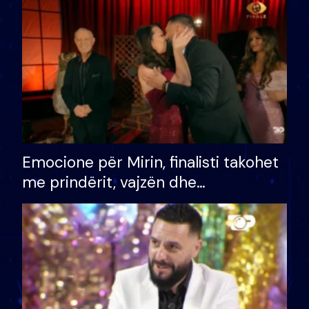
të fituar çmimin e madh
Emocione për Mirin, finalisti takohet
me prindërit, vajzën dhe
bashkëshorten: S’kemi ndonjë letër
divorci apo jo?