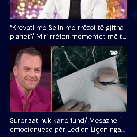
“Krevati me Selin më rrëzoi të gjitha
planet”/ Miri rrëfen momentet më të
bukura në shtëpinë e BB VIP: Do më
mungojë zilja e mëngjesit kur…
Surprizat nuk kanë fund/ Mesazhe
emocionuese për Ledion Liçon nga