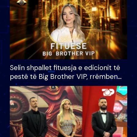
Selin shpallet fituesja e edicionit të
pestë të Big Brother VIP, rrëmben
çmimin e madh prej 100 mijë eurosh