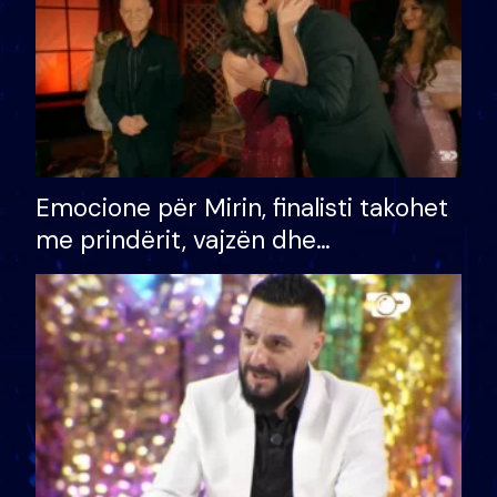
Emocione për Mirin, finalisti takohet
me prindërit, vajzën dhe
bashkëshorten: S’kemi ndonjë letër
divorci apo jo?