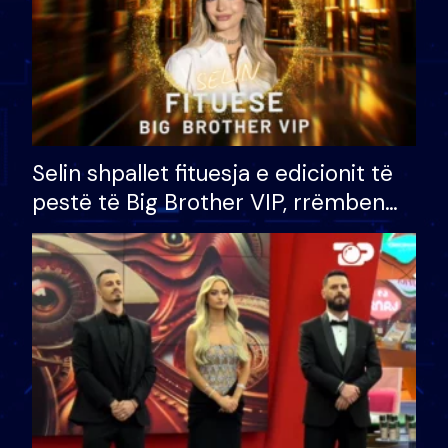
Selin shpallet fituesja e edicionit të
pestë të Big Brother VIP, rrëmben
çmimin e madh prej 100 mijë eurosh