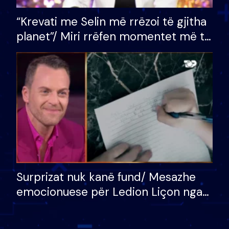
“Krevati me Selin më rrëzoi të gjitha
planet”/ Miri rrëfen momentet më të
bukura në shtëpinë e BB VIP: Do më
mungojë zilja e mëngjesit kur…
Surprizat nuk kanë fund/ Mesazhe
emocionuese për Ledion Liçon nga
nëna dhe fëmijët e tij, moderatori
nuk i mban dot lotët: Nuk meritoj…