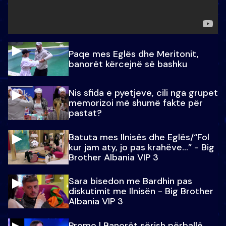
Paqe mes Eglës dhe Meritonit,
banorët kërcejnë së bashku
Nis sfida e pyetjeve, cili nga grupet
memorizoi më shumë fakte për
pastat?
Batuta mes Ilnisës dhe Eglës/“Fol
kur jam aty, jo pas krahëve…” - Big
Brother Albania VIP 3
Sara bisedon me Bardhin pas
diskutimit me Ilnisën - Big Brother
Albania VIP 3
Promo l Banorët sërish përballë