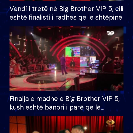
Vendi i tretë në Big Brother VIP 5, cili
është finalisti i radhës që lë shtëpinë
Finalja e madhe e Big Brother VIP 5,
kush është banori i parë që lë
shtëpinë dhe humb mundësinë për
të fituar çmimin e madh