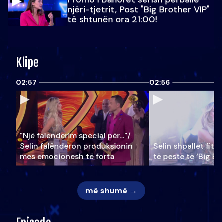
njëri-tjetrit, Post "Big Brother VIP"
të shtunën ora 21:00!
Klipe
02:57
02:56
"Një falenderim special për…"/
Selin falënderon produksionin
Selin shpallet fitu
mes emocionesh të forta
të pestë të ‘Big Br
më shumë →