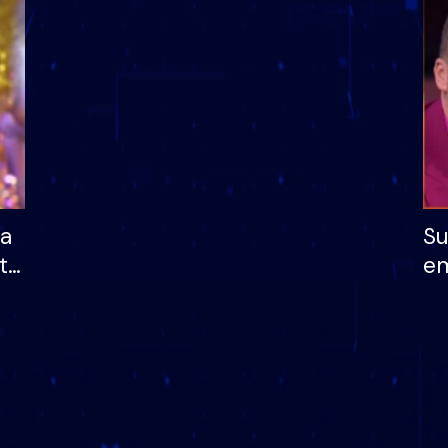
dhe humb mundësinë
të fituar çmimin e m
ha
Su
të
em
më
në
nu