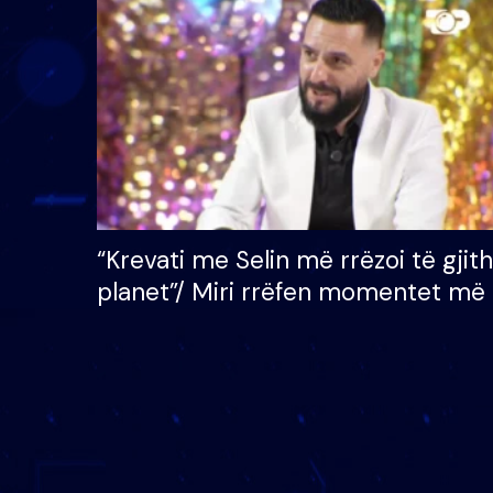
çmimin e madh prej 100
mijë eurosh
“Krevati me Selin më rrëzoi të gjit
planet”/ Miri rrëfen momentet më 
bukura në shtëpinë e BB VIP: Do 
mungojë zilja e mëngjesit kur…