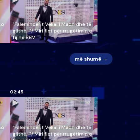
ço
"Faleminderit Vëllai i Madh dhe të
gjithë…"/ Miri flet për rrugëtimin e
tij në BBV
më shumë →
02:45
ço
"Faleminderit Vëllai i Madh dhe të
gjithë…"/ Miri flet për rrugëtimin e