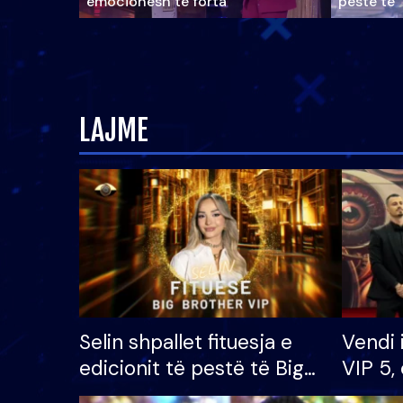
emocionesh të forta
pestë të 
LAJME
Selin shpallet fituesja e
Vendi 
edicionit të pestë të Big
VIP 5, 
Brother VIP, rrëmben
radhës