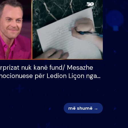
 për
S’kemi ndonjë letër divorci
adh
apo jo?
rprizat nuk kanë fund/ Mesazhe
ocionuese për Ledion Liçon nga
na dhe fëmijët e tij, moderatori
k i mban dot lotët: Nuk meritoj…
më shumë →