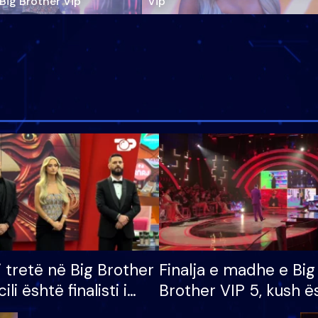
‘Big Brother Vip’
Vip"
i tretë në Big Brother
Finalja e madhe e Big
cili është finalisti i
Brother VIP 5, kush ë
 që lë shtëpinë
banori i parë që lë sh