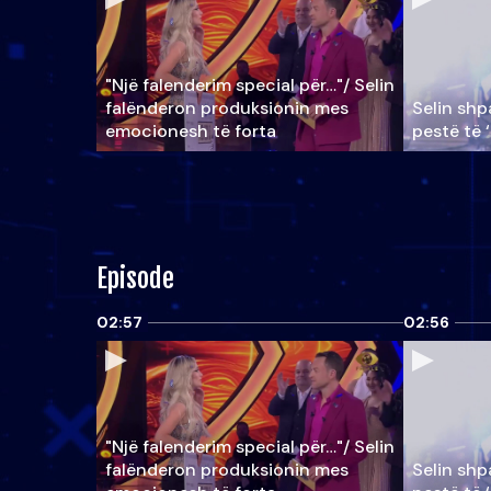
"Një falenderim special për…"/ Selin
falënderon produksionin mes
Selin shpa
emocionesh të forta
pestë të 
Episode
02:57
02:56
"Një falenderim special për…"/ Selin
falënderon produksionin mes
Selin shpa