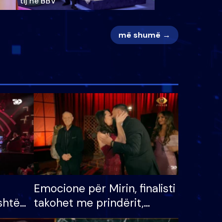
tij në BBV
më shumë →
Emocione për Mirin, finalisti
shtë
takohet me prindërit,
tëpinë
vajzën dhe bashkëshorten: