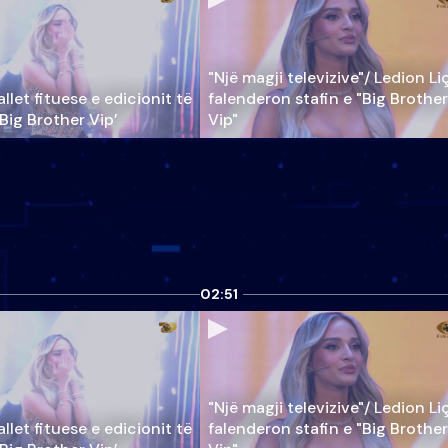
"Një magji televizive"/ Ledion Li
llet fituese e edicionit të
falenderon stafin e "Big Brother
‘Big Brother Vip’
Vip"
02:51
"Një magji televizive"/ Ledion Li
llet fituese e edicionit të
falenderon stafin e "Big Brother