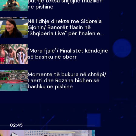
puthje teksa shijojnë muzikën
në pishinë
Në lidhje direkte me Sidorela
Gjonin/ Banorët flasin në
"Shqipëria Live" për finalen e
madhe
"Mora fjalë"/ Finalistët këndojnë
së bashku në oborr
Momente të bukura në shtëpi/
Laerti dhe Rozana hidhen së
bashku në pishinë
02:45