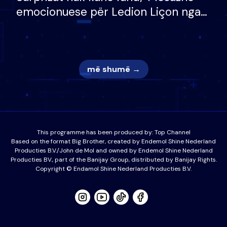
emocionuese për Ledion Liçon nga
nëna dhe fëmijët e tij, moderatori
nuk i mban dot lotët: Nuk meritoj…
më shumë →
This programme has been produced by:
Top Channel
Based on the format Big Brother, created by Endemol Shine Nederland
Producties B.V./John de Mol and owned by Endemol Shine Nederland
Producties BV., part of the Banijay Group, distributed by Banijay Rights.
Copyright © Endamol Shine Nederland Producties B.V.