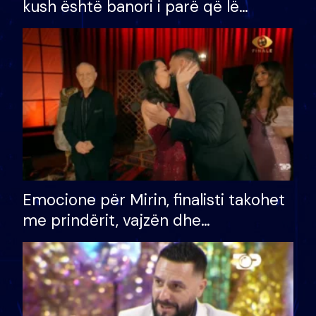
kush është banori i parë që lë
shtëpinë dhe humb mundësinë për
të fituar çmimin e madh
Emocione për Mirin, finalisti takohet
me prindërit, vajzën dhe
bashkëshorten: S’kemi ndonjë letër
divorci apo jo?