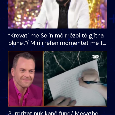
“Krevati me Selin më rrëzoi të gjitha
planet”/ Miri rrëfen momentet më të
bukura në shtëpinë e BB VIP: Do më
mungojë zilja e mëngjesit kur…
Surprizat nuk kanë fund/ Mesazhe