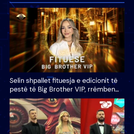
Selin shpallet fituesja e edicionit të
pestë të Big Brother VIP, rrëmben
çmimin e madh prej 100 mijë eurosh