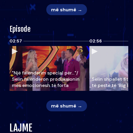
më shumë →
Episode
02:57
02:56
"Një falenderim special për…"/
Selin falënderon produksionin
Selin shpallet fitu
mes emocionesh të forta
të pestë të ‘Big Br
më shumë →
LAJME