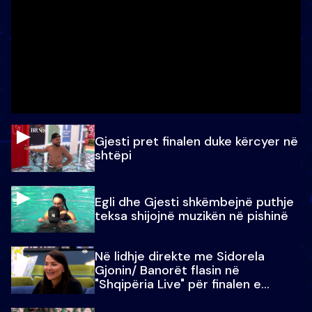
Gjesti pret finalen duke kërcyer në
shtëpi
Egli dhe Gjesti shkëmbejnë puthje
teksa shijojnë muzikën në pishinë
Në lidhje direkte me Sidorela
Gjonin/ Banorët flasin në
"Shqipëria Live" për finalen e
madhe