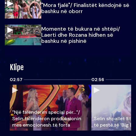
"Mora fjalë"/ Finalistët këndojnë së
bashku në oborr
Momente të bukura në shtëpi/
Laerti dhe Rozana hidhen së
bashku në pishinë
Klipe
02:57
02:56
"Një falenderim special për…"/
Selin falënderon produksionin
Selin shpallet fitu
mes emocionesh të forta
të pestë të ‘Big Br