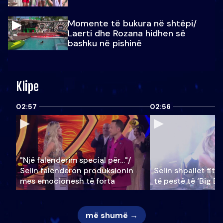
Momente të bukura në shtëpi/
Laerti dhe Rozana hidhen së
bashku në pishinë
Klipe
02:57
02:56
"Një falenderim special për…"/
Selin falënderon produksionin
Selin shpallet fitu
mes emocionesh të forta
të pestë të ‘Big Br
më shumë →