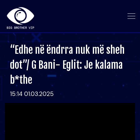
“Edhe në ëndrra nuk më sheh
dot”/ G Bani- Eglit: Je kalama
b*the
15:14 01.03.2025