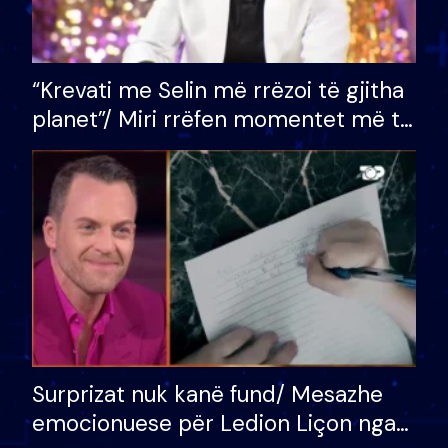
“Krevati me Selin më rrëzoi të gjitha
planet”/ Miri rrëfen momentet më të
bukura në shtëpinë e BB VIP: Do më
mungojë zilja e mëngjesit kur…
Surprizat nuk kanë fund/ Mesazhe
emocionuese për Ledion Liçon nga