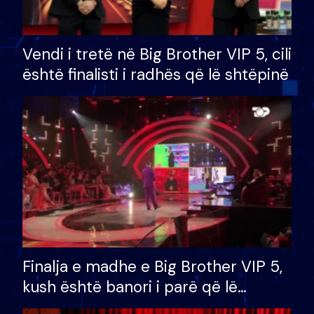
Vendi i tretë në Big Brother VIP 5, cili
është finalisti i radhës që lë shtëpinë
Finalja e madhe e Big Brother VIP 5,
kush është banori i parë që lë
shtëpinë dhe humb mundësinë për