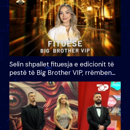
Selin shpallet fituesja e edicionit të
pestë të Big Brother VIP, rrëmben
çmimin e madh prej 100 mijë eurosh