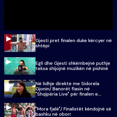
Gjesti pret finalen duke kërcyer në
shtëpi
Egli dhe Gjesti shkëmbejnë puthje
teksa shijojnë muzikën në pishinë
Në lidhje direkte me Sidorela
Gjonin/ Banorët flasin në
"Shqipëria Live" për finalen e
madhe
"Mora fjalë"/ Finalistët këndojnë së
bashku në oborr