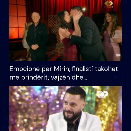
të fituar çmimin e madh
Emocione për Mirin, finalisti takohet
me prindërit, vajzën dhe
bashkëshorten: S’kemi ndonjë letër
divorci apo jo?