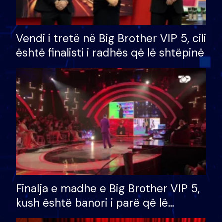
Vendi i tretë në Big Brother VIP 5, cili
është finalisti i radhës që lë shtëpinë
Finalja e madhe e Big Brother VIP 5,
kush është banori i parë që lë
shtëpinë dhe humb mundësinë për