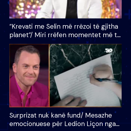
“Krevati me Selin më rrëzoi të gjitha
planet”/ Miri rrëfen momentet më të
bukura në shtëpinë e BB VIP: Do më
mungojë zilja e mëngjesit kur…
Surprizat nuk kanë fund/ Mesazhe
emocionuese për Ledion Liçon nga