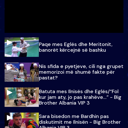
Paqe mes Eglës dhe Meritonit,
banorët kërcejnë së bashku
Nis sfida e pyetjeve, cili nga grupet
memorizoi më shumë fakte për
pastat?
Batuta mes Ilnisës dhe Eglës/“Fol
kur jam aty, jo pas krahëve…” - Big
Brother Albania VIP 3
Sara bisedon me Bardhin pas
diskutimit me Ilnisën - Big Brother
Albania VIP 3