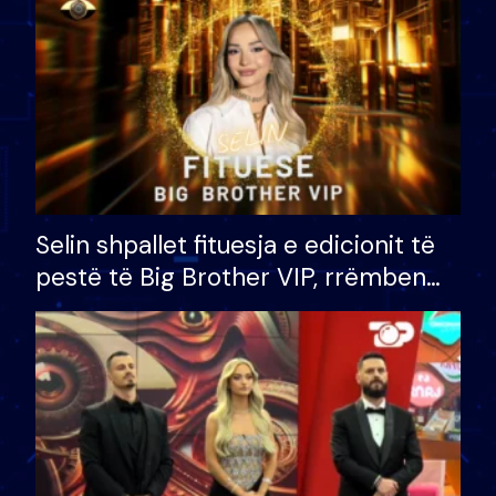
Selin shpallet fituesja e edicionit të
pestë të Big Brother VIP, rrëmben
çmimin e madh prej 100 mijë eurosh