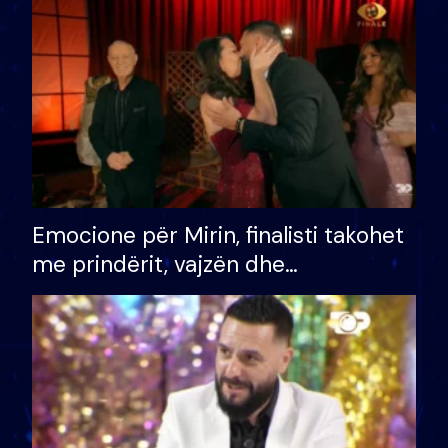
të fituar çmimin e madh
Emocione për Mirin, finalisti takohet
me prindërit, vajzën dhe
bashkëshorten: S’kemi ndonjë letër
divorci apo jo?