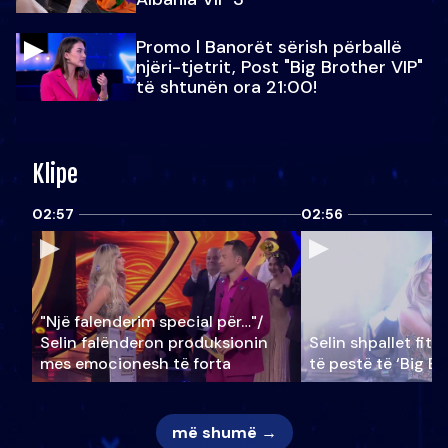
Promo l Banorët sërish përballë
njëri-tjetrit, Post "Big Brother VIP"
të shtunën ora 21:00!
Klipe
02:57
02:56
"Një falenderim special për…"/
Selin falënderon produksionin
Selin shpallet fitu
mes emocionesh të forta
të pestë të ‘Big Br
më shumë →