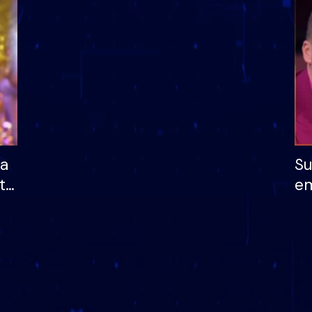
dhe humb mundësinë
të fituar çmimin e m
ha
Su
të
em
më
në
nu