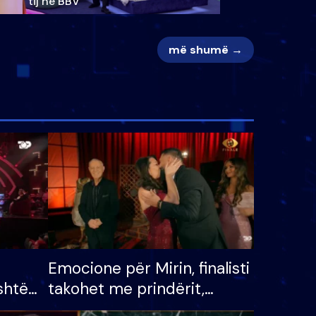
tij në BBV
më shumë →
Emocione për Mirin, finalisti
shtë
takohet me prindërit,
tëpinë
vajzën dhe bashkëshorten: