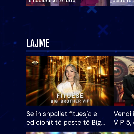
emocionesh të forta
pestë të 
LAJME
Selin shpallet fituesja e
Vendi 
edicionit të pestë të Big
VIP 5, 
Brother VIP, rrëmben
radhës