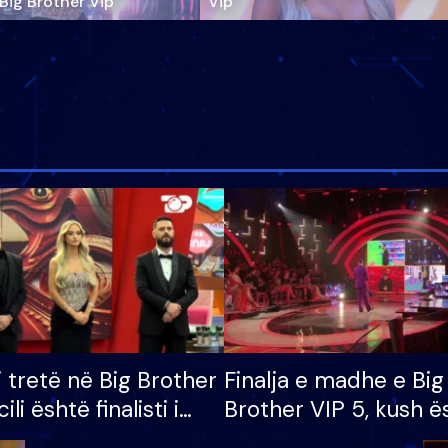
‘Big Brother Vip’
Vip"
i tretë në Big Brother
Finalja e madhe e Big
cili është finalisti i
Brother VIP 5, kush ë
 që lë shtëpinë
banori i parë që lë sh