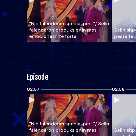
"Një falenderim special për…"/ Selin
falënderon produksionin mes
Selin shpa
emocionesh të forta
pestë të 
Episode
02:57
02:56
"Një falenderim special për…"/ Selin
falënderon produksionin mes
Selin shpa