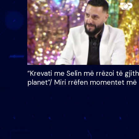
çmimin e madh prej 100
mijë eurosh
“Krevati me Selin më rrëzoi të gjit
planet”/ Miri rrëfen momentet më 
bukura në shtëpinë e BB VIP: Do 
mungojë zilja e mëngjesit kur…