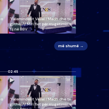
ço
"Faleminderit Vëllai i Madh dhe të
gjithë…"/ Miri flet për rrugëtimin e
tij në BBV
më shumë →
02:45
ço
"Faleminderit Vëllai i Madh dhe të
gjithë…"/ Miri flet për rrugëtimin e