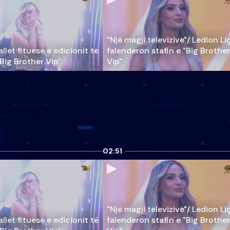
"Një magji televizive"/ Ledion Li
llet fituese e edicionit të
falenderon stafin e "Big Brother
‘Big Brother Vip’
Vip"
02:51
"Një magji televizive"/ Ledion Li
llet fituese e edicionit të
falenderon stafin e "Big Brother