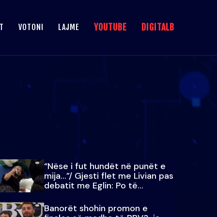
YOUTUBE
DIGITALB
T
VOTONI
LAJME
“Nëse i fut hundët në punët e
mija…”/ Gjesti flet me Livian pas
debatit me Eglin: Po të
paralajmëroj
Banorët shohin promon e