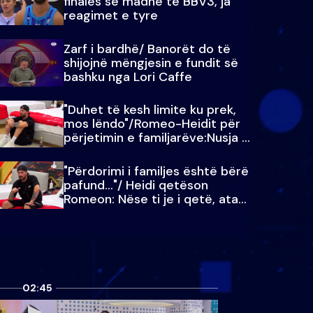
finales së madhe të BBV3, ja
reagimet e tyre
Zarf i bardhë/ Banorët do të
shijojnë mëngjesin e fundit së
bashku nga Lori Caffe
"Duhet të kesh limite ku prek,
mos lëndo"/Romeo-Heidit për
përjetimin e familjarëve:Nusja e
Julit…
"Përdorimi i familjes është bërë
pafund…"/ Heidi qetëson
Romeon: Nëse ti je i qetë, ata
qetësohen
02:45