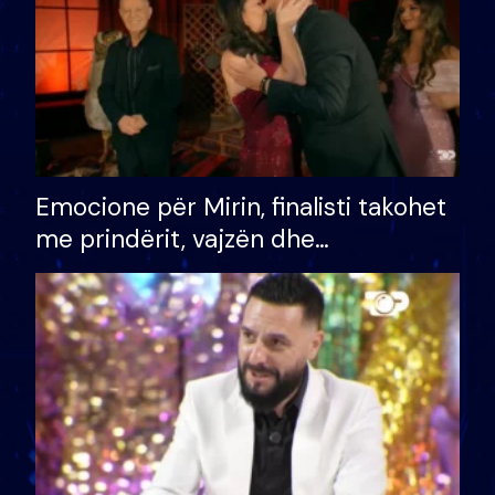
Emocione për Mirin, finalisti takohet
me prindërit, vajzën dhe
bashkëshorten: S’kemi ndonjë letër
divorci apo jo?