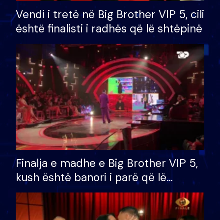
Vendi i tretë në Big Brother VIP 5, cili
është finalisti i radhës që lë shtëpinë
Finalja e madhe e Big Brother VIP 5,
kush është banori i parë që lë
shtëpinë dhe humb mundësinë për
të fituar çmimin e madh