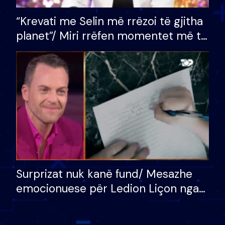
“Krevati me Selin më rrëzoi të gjitha
planet”/ Miri rrëfen momentet më të
bukura në shtëpinë e BB VIP: Do më
mungojë zilja e mëngjesit kur…
Surprizat nuk kanë fund/ Mesazhe
emocionuese për Ledion Liçon nga
nëna dhe fëmijët e tij, moderatori
nuk i mban dot lotët: Nuk meritoj…