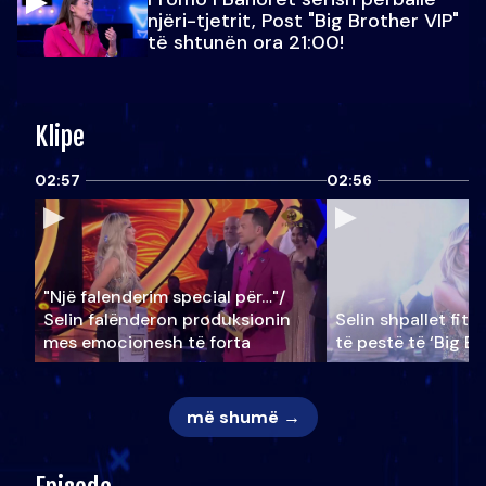
njëri-tjetrit, Post "Big Brother VIP"
të shtunën ora 21:00!
Klipe
02:57
02:56
"Një falenderim special për…"/
Selin falënderon produksionin
Selin shpallet fitu
mes emocionesh të forta
të pestë të ‘Big Br
më shumë →