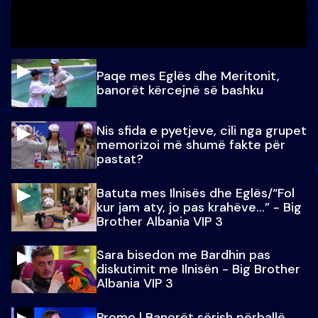
Paqe mes Eglës dhe Meritonit,
banorët kërcejnë së bashku
Nis sfida e pyetjeve, cili nga grupet
memorizoi më shumë fakte për
pastat?
Batuta mes Ilnisës dhe Eglës/“Fol
kur jam aty, jo pas krahëve…” - Big
Brother Albania VIP 3
Sara bisedon me Bardhin pas
diskutimit me Ilnisën - Big Brother
Albania VIP 3
Promo l Banorët sërish përballë