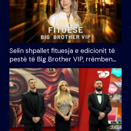
Selin shpallet fituesja e edicionit të
pestë të Big Brother VIP, rrëmben
çmimin e madh prej 100 mijë eurosh