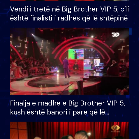
Vendi i tretë në Big Brother VIP 5, cili
është finalisti i radhës që lë shtëpinë
Finalja e madhe e Big Brother VIP 5,
kush është banori i parë që lë
shtëpinë dhe humb mundësinë për
të fituar çmimin e madh