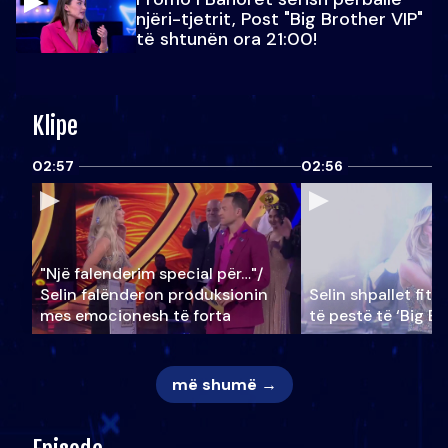
njëri-tjetrit, Post "Big Brother VIP"
të shtunën ora 21:00!
Klipe
02:57
02:56
"Një falenderim special për…"/
Selin falënderon produksionin
Selin shpallet fitu
mes emocionesh të forta
të pestë të ‘Big Br
më shumë →