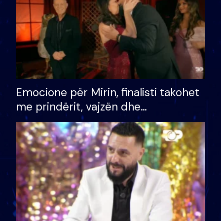
Emocione për Mirin, finalisti takohet
me prindërit, vajzën dhe
bashkëshorten: S’kemi ndonjë letër
divorci apo jo?