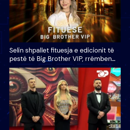
Selin shpallet fituesja e edicionit të
pestë të Big Brother VIP, rrëmben
çmimin e madh prej 100 mijë eurosh