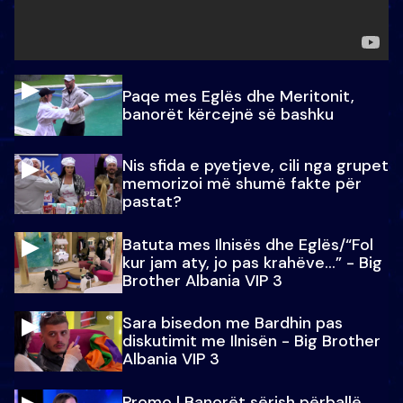
Paqe mes Eglës dhe Meritonit,
banorët kërcejnë së bashku
Nis sfida e pyetjeve, cili nga grupet
memorizoi më shumë fakte për
pastat?
Batuta mes Ilnisës dhe Eglës/“Fol
kur jam aty, jo pas krahëve…” - Big
Brother Albania VIP 3
Sara bisedon me Bardhin pas
diskutimit me Ilnisën - Big Brother
Albania VIP 3
Promo l Banorët sërish përballë