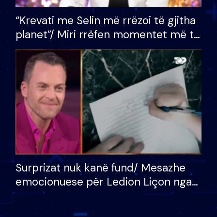
“Krevati me Selin më rrëzoi të gjitha
planet”/ Miri rrëfen momentet më të
bukura në shtëpinë e BB VIP: Do më
mungojë zilja e mëngjesit kur…
Surprizat nuk kanë fund/ Mesazhe
emocionuese për Ledion Liçon nga
nëna dhe fëmijët e tij, moderatori
nuk i mban dot lotët: Nuk meritoj…