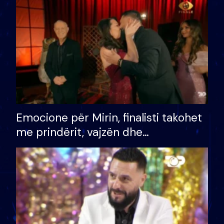
të fituar çmimin e madh
Emocione për Mirin, finalisti takohet
me prindërit, vajzën dhe
bashkëshorten: S’kemi ndonjë letër
divorci apo jo?