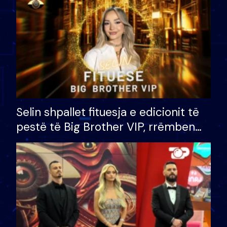
Selin shpallet fituesja e edicionit të
pestë të Big Brother VIP, rrëmben
çmimin e madh prej 100 mijë eurosh