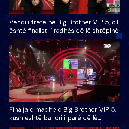
Vendi i tretë në Big Brother VIP 5, cili
është finalisti i radhës që lë shtëpinë
Finalja e madhe e Big Brother VIP 5,
kush është banori i parë që lë
shtëpinë dhe humb mundësinë për