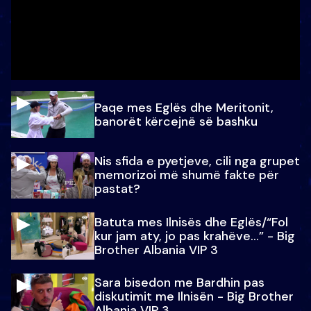
Paqe mes Eglës dhe Meritonit,
banorët kërcejnë së bashku
Nis sfida e pyetjeve, cili nga grupet
memorizoi më shumë fakte për
pastat?
Batuta mes Ilnisës dhe Eglës/“Fol
kur jam aty, jo pas krahëve…” - Big
Brother Albania VIP 3
Sara bisedon me Bardhin pas
diskutimit me Ilnisën - Big Brother
Albania VIP 3