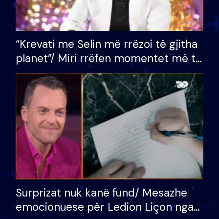
“Krevati me Selin më rrëzoi të gjitha
planet”/ Miri rrëfen momentet më të
bukura në shtëpinë e BB VIP: Do më
mungojë zilja e mëngjesit kur…
Surprizat nuk kanë fund/ Mesazhe
emocionuese për Ledion Liçon nga