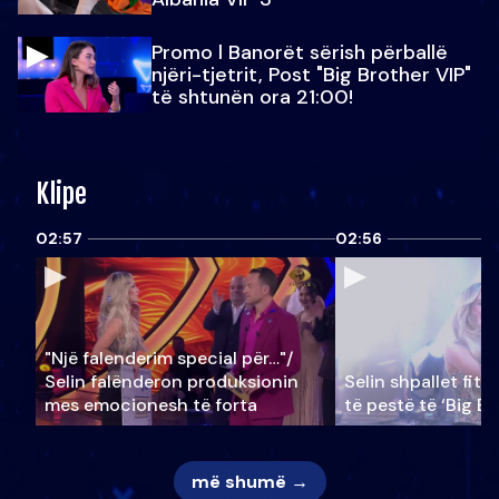
Promo l Banorët sërish përballë
njëri-tjetrit, Post "Big Brother VIP"
të shtunën ora 21:00!
Klipe
02:57
02:56
"Një falenderim special për…"/
Selin falënderon produksionin
Selin shpallet fitu
mes emocionesh të forta
të pestë të ‘Big Br
më shumë →