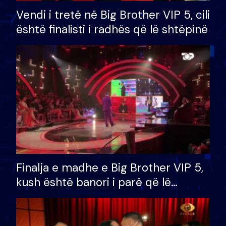
Vendi i tretë në Big Brother VIP 5, cili
është finalisti i radhës që lë shtëpinë
Finalja e madhe e Big Brother VIP 5,
kush është banori i parë që lë
shtëpinë dhe humb mundësinë për
të fituar çmimin e madh