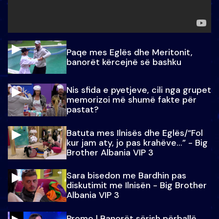
Paqe mes Eglës dhe Meritonit,
banorët kërcejnë së bashku
Nis sfida e pyetjeve, cili nga grupet
memorizoi më shumë fakte për
pastat?
Batuta mes Ilnisës dhe Eglës/“Fol
kur jam aty, jo pas krahëve…” - Big
Brother Albania VIP 3
Sara bisedon me Bardhin pas
diskutimit me Ilnisën - Big Brother
Albania VIP 3
Promo l Banorët sërish përballë