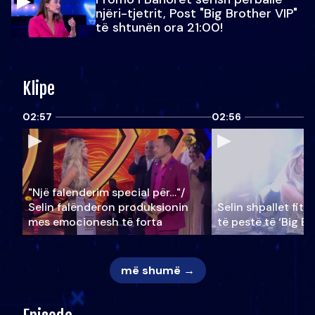
njëri-tjetrit, Post "Big Brother VIP"
të shtunën ora 21:00!
Klipe
02:57
02:56
"Një falenderim special për…"/
Selin falënderon produksionin
Selin shpallet fitu
mes emocionesh të forta
të pestë të ‘Big Br
më shumë →