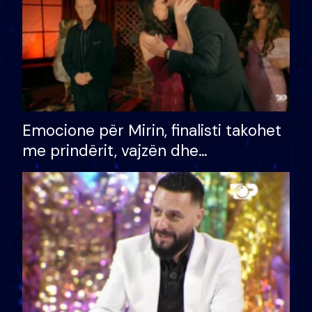
Emocione për Mirin, finalisti takohet
me prindërit, vajzën dhe
bashkëshorten: S’kemi ndonjë letër
divorci apo jo?