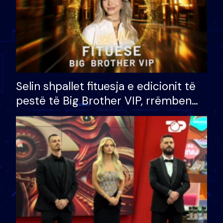
Selin shpallet fituesja e edicionit të
pestë të Big Brother VIP, rrëmben
çmimin e madh prej 100 mijë eurosh