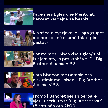
Paqe mes Eglës dhe Meritonit,
banorët kërcejnë së bashku
Nis sfida e pyetjeve, cili nga grupet
memorizoi më shumë fakte për
pastat?
Batuta mes Ilnisës dhe Eglës/“Fol
kur jam aty, jo pas krahëve…” - Big
Brother Albania VIP 3
Sara bisedon me Bardhin pas
diskutimit me Ilnisën - Big Brother
Albania VIP 3
Promo l Banorët sërish përballë
njëri-tjetrit, Post "Big Brother VIP"
të shtunën ora 21:00!