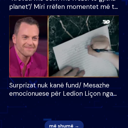
planet”/ Miri rrëfen momentet më të
bukura në shtëpinë e BB VIP: Do më
mungojë zilja e mëngjesit kur…
Surprizat nuk kanë fund/ Mesazhe
emocionuese për Ledion Liçon nga
nëna dhe fëmijët e tij, moderatori
nuk i mban dot lotët: Nuk meritoj…
më shumë →