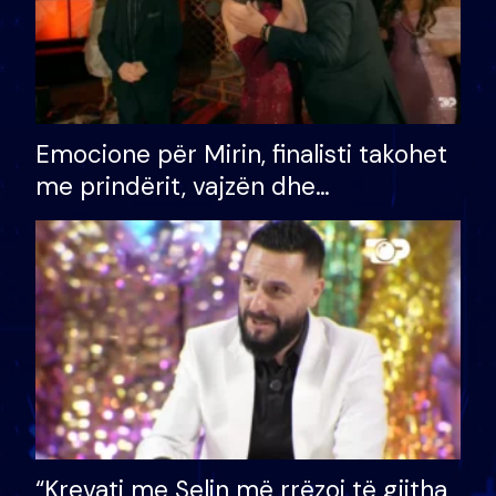
Emocione për Mirin, finalisti takohet
me prindërit, vajzën dhe
bashkëshorten: S’kemi ndonjë letër
divorci apo jo?
“Krevati me Selin më rrëzoi të gjitha