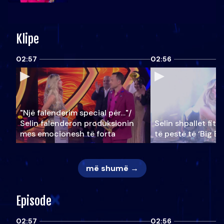
Klipe
02:57
02:56
"Një falenderim special për…"/
Selin falënderon produksionin
Selin shpallet fitu
mes emocionesh të forta
të pestë të ‘Big Br
më shumë →
Episode
02:57
02:56