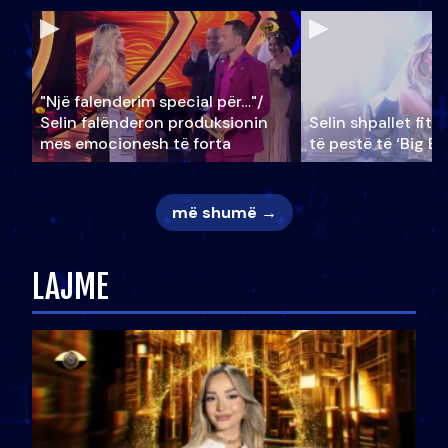
"Një falenderim special për…"/
Selin falënderon produksionin
Selin shpallet fitu
mes emocionesh të forta
të pestë të ‘Big Br
më shumë →
LAJME