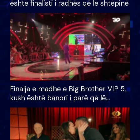
është finalisti i radhës që lë shtëpinë
Finalja e madhe e Big Brother VIP 5,
kush është banori i parë që lë
shtëpinë dhe humb mundësinë për
të fituar çmimin e madh