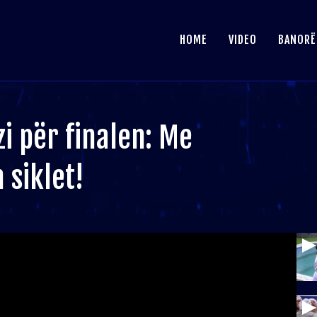
HOME
VIDEO
BANORË
izi për finalen: Me
 siklet!