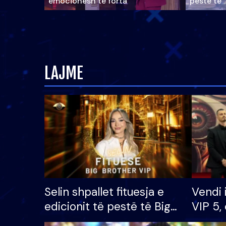
emocionesh të forta
pestë të 
LAJME
Selin shpallet fituesja e
Vendi 
edicionit të pestë të Big
VIP 5, 
Brother VIP, rrëmben
radhës