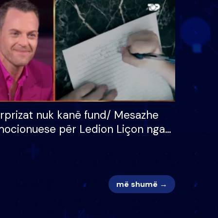
 për
S’kemi ndonjë letër divorci
adh
apo jo?
rprizat nuk kanë fund/ Mesazhe
ocionuese për Ledion Liçon nga
na dhe fëmijët e tij, moderatori
k i mban dot lotët: Nuk meritoj…
më shumë →