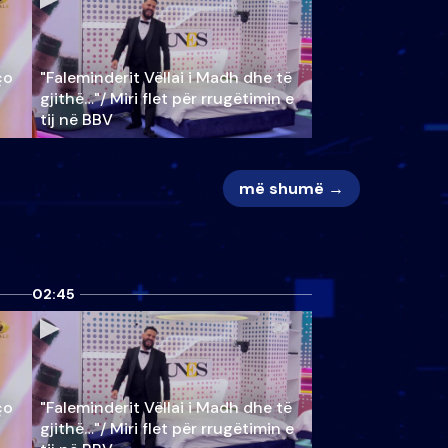
ço
"Faleminderit Vëllai i Madh dhe të
gjithë…"/ Miri flet për rrugëtimin e
tij në BBV
më shumë →
02:45
ço
"Faleminderit Vëllai i Madh dhe të
gjithë…"/ Miri flet për rrugëtimin e