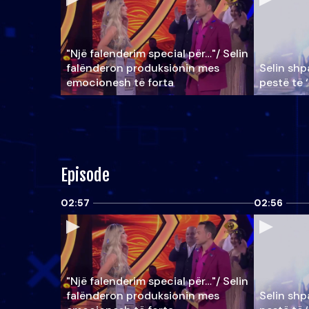
"Një falenderim special për…"/ Selin
falënderon produksionin mes
Selin shpa
emocionesh të forta
pestë të 
Episode
02:57
02:56
"Një falenderim special për…"/ Selin
falënderon produksionin mes
Selin shpa