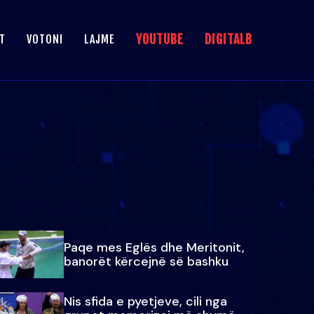
YOUTUBE
DIGITALB
T
VOTONI
LAJME
Paqe mes Eglës dhe Meritonit,
banorët kërcejnë së bashku
Nis sfida e pyetjeve, cili nga