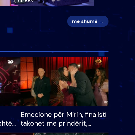
tij në BBV
më shumë →
Emocione për Mirin, finalisti
shtë
takohet me prindërit,
tëpinë
vajzën dhe bashkëshorten: