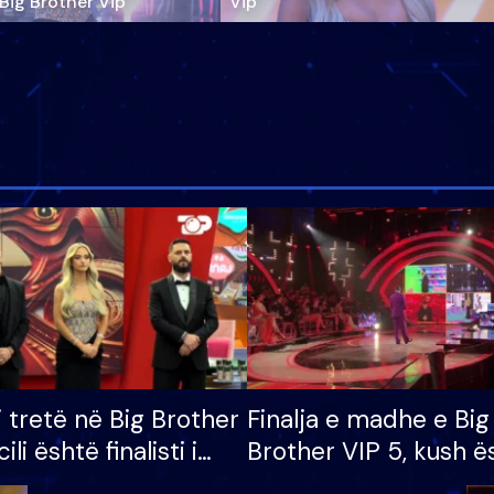
‘Big Brother Vip’
Vip"
i tretë në Big Brother
Finalja e madhe e Big
cili është finalisti i
Brother VIP 5, kush ë
 që lë shtëpinë
banori i parë që lë sh