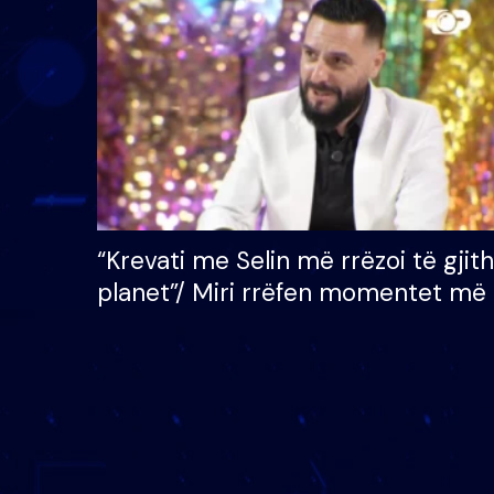
çmimin e madh prej 100
mijë eurosh
“Krevati me Selin më rrëzoi të gjit
planet”/ Miri rrëfen momentet më 
bukura në shtëpinë e BB VIP: Do 
mungojë zilja e mëngjesit kur…