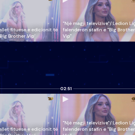
"Një magji televizive"/ Ledion Li
llet fituese e edicionit të
falenderon stafin e "Big Brother
‘Big Brother Vip’
Vip"
02:51
"Një magji televizive"/ Ledion Li
llet fituese e edicionit të
falenderon stafin e "Big Brother