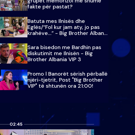
grupet memorizoi më shumë
fakte për pastat?
Batuta mes Ilnisës dhe
Eglës/“Fol kur jam aty, jo pas
krahëve…” - Big Brother Albania
VIP 3
Sara bisedon me Bardhin pas
diskutimit me Ilnisën - Big
Brother Albania VIP 3
Promo l Banorët sërish përballë
njëri-tjetrit, Post "Big Brother
VIP" të shtunën ora 21:00!
02:45