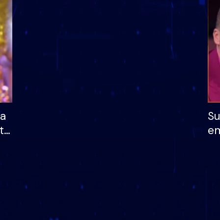
dhe humb mundësinë
të fituar çmimin e m
ha
Su
të
em
më
në
nu