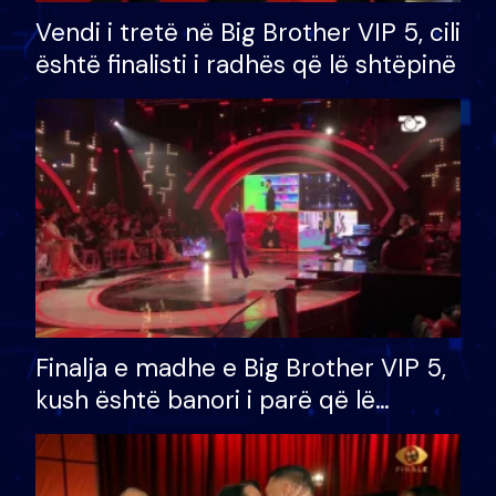
Vendi i tretë në Big Brother VIP 5, cili
është finalisti i radhës që lë shtëpinë
Finalja e madhe e Big Brother VIP 5,
kush është banori i parë që lë
shtëpinë dhe humb mundësinë për
të fituar çmimin e madh