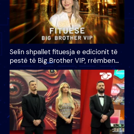
Selin shpallet fituesja e edicionit të
pestë të Big Brother VIP, rrëmben
çmimin e madh prej 100 mijë eurosh