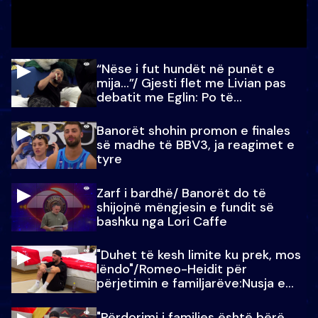
“Nëse i fut hundët në punët e
mija…”/ Gjesti flet me Livian pas
debatit me Eglin: Po të
paralajmëroj
Banorët shohin promon e finales
së madhe të BBV3, ja reagimet e
tyre
Zarf i bardhë/ Banorët do të
shijojnë mëngjesin e fundit së
bashku nga Lori Caffe
"Duhet të kesh limite ku prek, mos
lëndo"/Romeo-Heidit për
përjetimin e familjarëve:Nusja e
Julit…
"Përdorimi i familjes është bërë