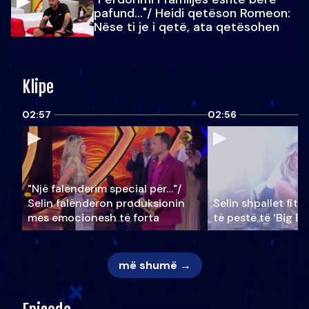
pafund…"/ Heidi qetëson Romeon:
Nëse ti je i qetë, ata qetësohen
Klipe
02:57
02:56
"Një falenderim special për…"/
Selin falënderon produksionin
Selin shpallet fitu
mes emocionesh të forta
të pestë të ‘Big Br
më shumë →