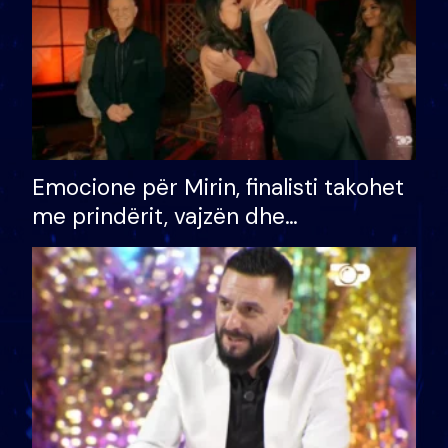
Emocione për Mirin, finalisti takohet
me prindërit, vajzën dhe
bashkëshorten: S’kemi ndonjë letër
divorci apo jo?