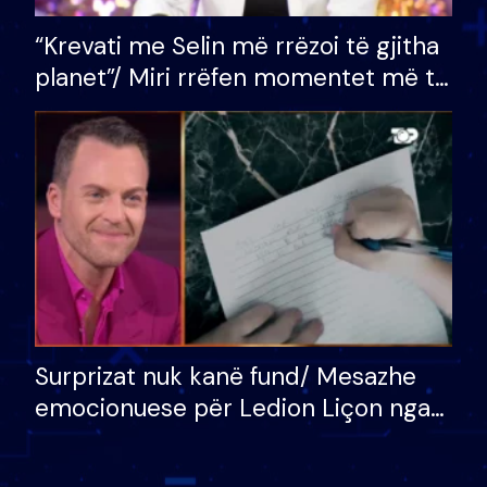
“Krevati me Selin më rrëzoi të gjitha
planet”/ Miri rrëfen momentet më të
bukura në shtëpinë e BB VIP: Do më
mungojë zilja e mëngjesit kur…
Surprizat nuk kanë fund/ Mesazhe
emocionuese për Ledion Liçon nga
nëna dhe fëmijët e tij, moderatori
nuk i mban dot lotët: Nuk meritoj…