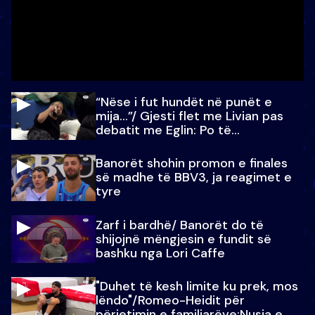
“Nëse i fut hundët në punët e
mija…”/ Gjesti flet me Livian pas
debatit me Eglin: Po të
paralajmëroj
Banorët shohin promon e finales
së madhe të BBV3, ja reagimet e
tyre
Zarf i bardhë/ Banorët do të
shijojnë mëngjesin e fundit së
bashku nga Lori Caffe
"Duhet të kesh limite ku prek, mos
lëndo"/Romeo-Heidit për
përjetimin e familjarëve:Nusja e