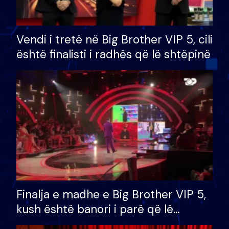
Vendi i tretë në Big Brother VIP 5, cili
është finalisti i radhës që lë shtëpinë
Finalja e madhe e Big Brother VIP 5,
kush është banori i parë që lë
shtëpinë dhe humb mundësinë për