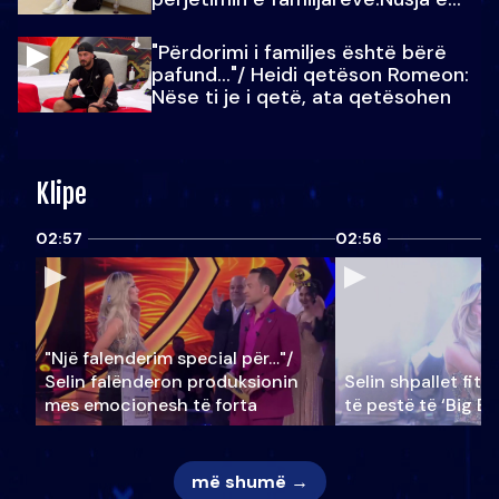
Julit…
"Përdorimi i familjes është bërë
pafund…"/ Heidi qetëson Romeon:
Nëse ti je i qetë, ata qetësohen
Klipe
02:57
02:56
"Një falenderim special për…"/
Selin falënderon produksionin
Selin shpallet fitu
mes emocionesh të forta
të pestë të ‘Big Br
më shumë →