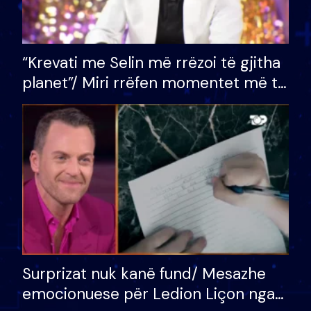
“Krevati me Selin më rrëzoi të gjitha
planet”/ Miri rrëfen momentet më të
bukura në shtëpinë e BB VIP: Do më
mungojë zilja e mëngjesit kur…
Surprizat nuk kanë fund/ Mesazhe
emocionuese për Ledion Liçon nga