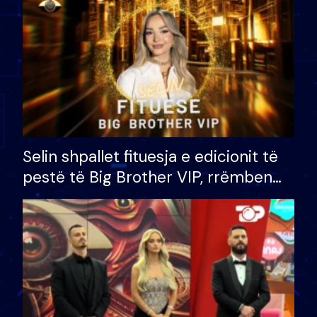
Selin shpallet fituesja e edicionit të
pestë të Big Brother VIP, rrëmben
çmimin e madh prej 100 mijë eurosh