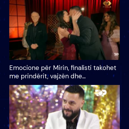
të fituar çmimin e madh
Emocione për Mirin, finalisti takohet
me prindërit, vajzën dhe
bashkëshorten: S’kemi ndonjë letër
divorci apo jo?