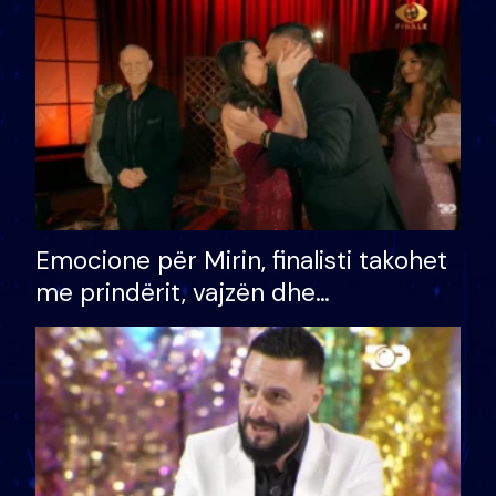
të fituar çmimin e madh
Emocione për Mirin, finalisti takohet
me prindërit, vajzën dhe
bashkëshorten: S’kemi ndonjë letër
divorci apo jo?