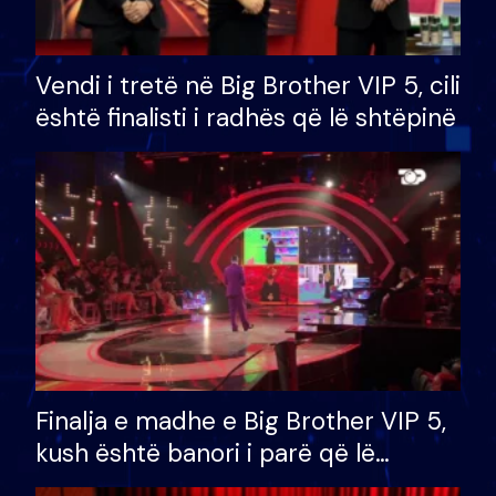
Vendi i tretë në Big Brother VIP 5, cili
është finalisti i radhës që lë shtëpinë
Finalja e madhe e Big Brother VIP 5,
kush është banori i parë që lë
shtëpinë dhe humb mundësinë për