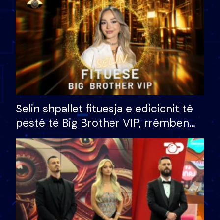
Selin shpallet fituesja e edicionit të
pestë të Big Brother VIP, rrëmben
çmimin e madh prej 100 mijë eurosh