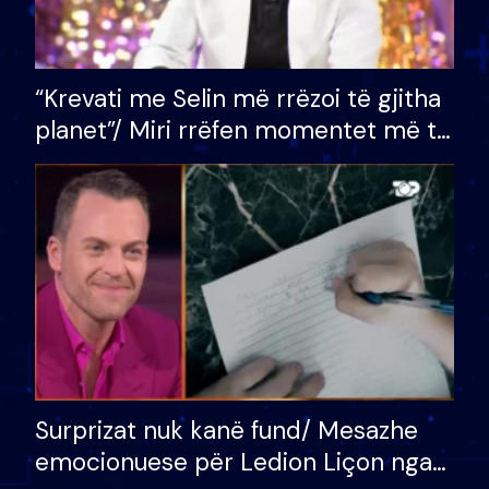
“Krevati me Selin më rrëzoi të gjitha
planet”/ Miri rrëfen momentet më të
bukura në shtëpinë e BB VIP: Do më
mungojë zilja e mëngjesit kur…
Surprizat nuk kanë fund/ Mesazhe
emocionuese për Ledion Liçon nga