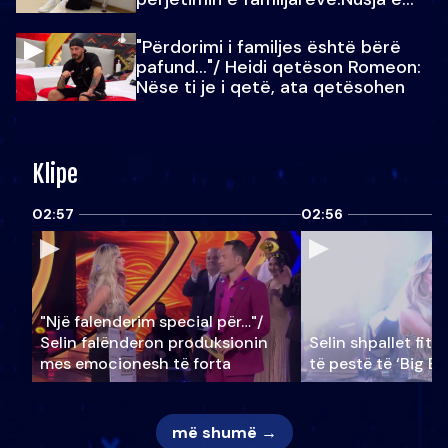
Julit…
"Përdorimi i familjes është bërë
pafund…"/ Heidi qetëson Romeon:
Nëse ti je i qetë, ata qetësohen
Klipe
02:57
02:56
"Një falenderim special për…"/
Selin falënderon produksionin
Selin shpallet fitu
mes emocionesh të forta
të pestë të ‘Big Br
më shumë →