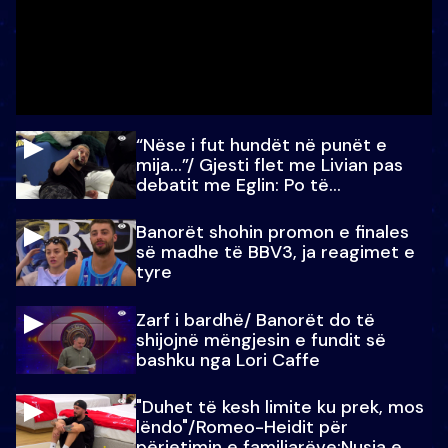
“Nëse i fut hundët në punët e
mija…”/ Gjesti flet me Livian pas
debatit me Eglin: Po të
paralajmëroj
Banorët shohin promon e finales
së madhe të BBV3, ja reagimet e
tyre
Zarf i bardhë/ Banorët do të
shijojnë mëngjesin e fundit së
bashku nga Lori Caffe
"Duhet të kesh limite ku prek, mos
lëndo"/Romeo-Heidit për
përjetimin e familjarëve:Nusja e