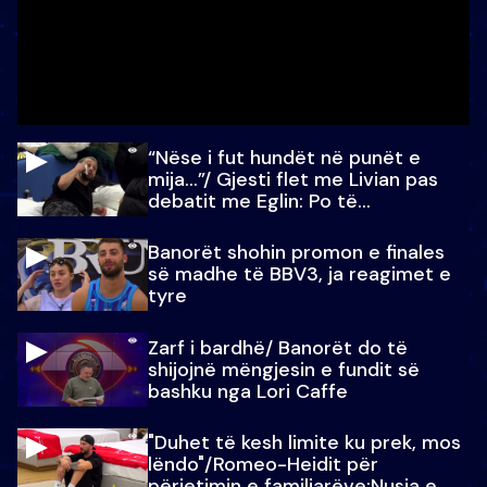
“Nëse i fut hundët në punët e
mija…”/ Gjesti flet me Livian pas
debatit me Eglin: Po të
paralajmëroj
Banorët shohin promon e finales
së madhe të BBV3, ja reagimet e
tyre
Zarf i bardhë/ Banorët do të
shijojnë mëngjesin e fundit së
bashku nga Lori Caffe
"Duhet të kesh limite ku prek, mos
lëndo"/Romeo-Heidit për
përjetimin e familjarëve:Nusja e