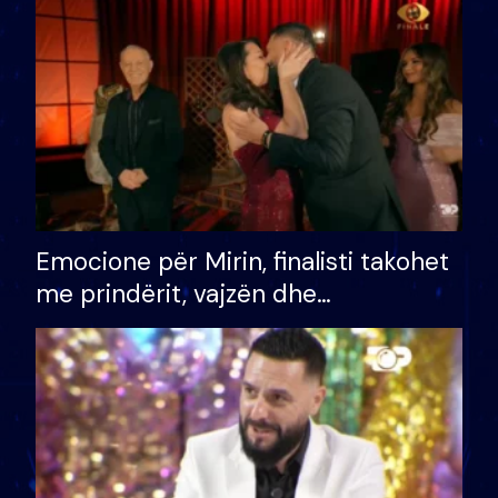
të fituar çmimin e madh
Emocione për Mirin, finalisti takohet
me prindërit, vajzën dhe
bashkëshorten: S’kemi ndonjë letër
divorci apo jo?