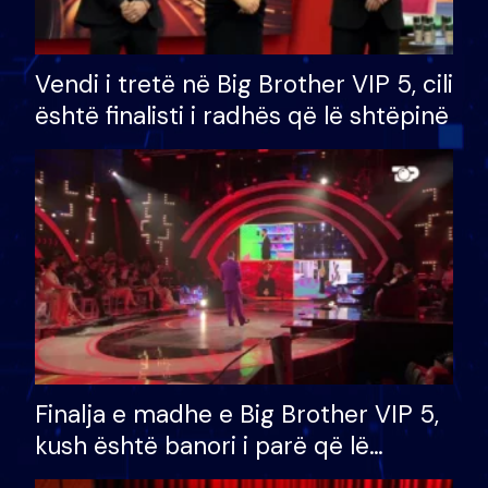
Vendi i tretë në Big Brother VIP 5, cili
është finalisti i radhës që lë shtëpinë
Finalja e madhe e Big Brother VIP 5,
kush është banori i parë që lë
shtëpinë dhe humb mundësinë për