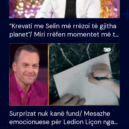
“Krevati me Selin më rrëzoi të gjitha
planet”/ Miri rrëfen momentet më të
bukura në shtëpinë e BB VIP: Do më
mungojë zilja e mëngjesit kur…
Surprizat nuk kanë fund/ Mesazhe
emocionuese për Ledion Liçon nga