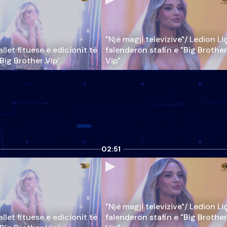
"Një magji televizive"/ Ledion Li
llet fituese e edicionit të
falenderon stafin e "Big Brother
‘Big Brother Vip’
Vip"
02:51
"Një magji televizive"/ Ledion Li
llet fituese e edicionit të
falenderon stafin e "Big Brother