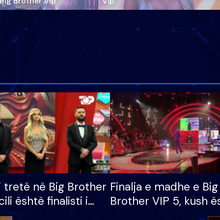
‘Big Brother Vip’
Vip"
i tretë në Big Brother
Finalja e madhe e Big
cili është finalisti i
Brother VIP 5, kush ë
 që lë shtëpinë
banori i parë që lë sh