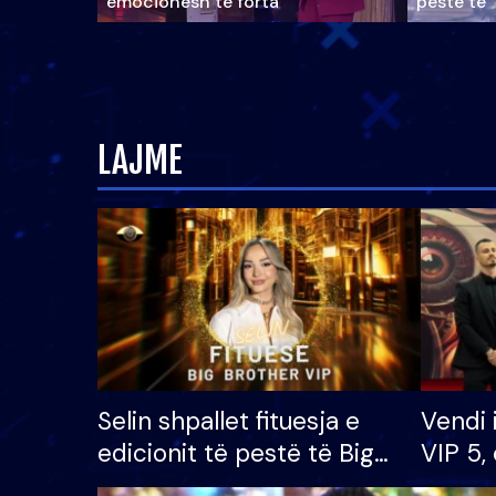
emocionesh të forta
pestë të 
LAJME
Selin shpallet fituesja e
Vendi 
edicionit të pestë të Big
VIP 5, 
Brother VIP, rrëmben
radhës