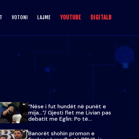
YOUTUBE
DIGITALB
T
VOTONI
LAJME
“Nëse i fut hundët në punët e
mija…”/ Gjesti flet me Livian pas
debatit me Eglin: Po të
paralajmëroj
Banorët shohin promon e