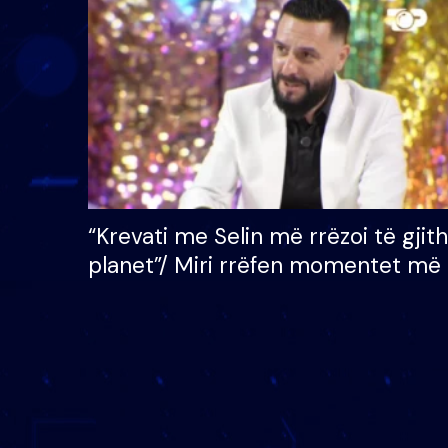
çmimin e madh prej 100
mijë eurosh
“Krevati me Selin më rrëzoi të gjit
planet”/ Miri rrëfen momentet më 
bukura në shtëpinë e BB VIP: Do 
mungojë zilja e mëngjesit kur…