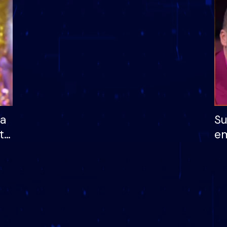
dhe humb mundësinë
të fituar çmimin e m
ha
Su
të
em
më
në
nu