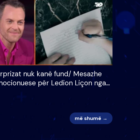
 për
S’kemi ndonjë letër divorci
adh
apo jo?
rprizat nuk kanë fund/ Mesazhe
ocionuese për Ledion Liçon nga
na dhe fëmijët e tij, moderatori
k i mban dot lotët: Nuk meritoj…
më shumë →