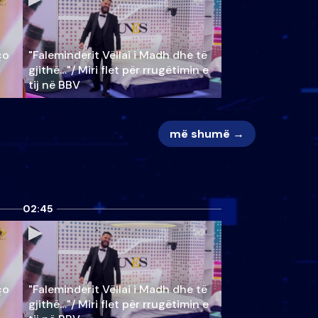
ço
"Faleminderit Vëllai i Madh dhe të
gjithë…"/ Miri flet për rrugëtimin e
tij në BBV
më shumë →
02:45
ço
"Faleminderit Vëllai i Madh dhe të
gjithë…"/ Miri flet për rrugëtimin e