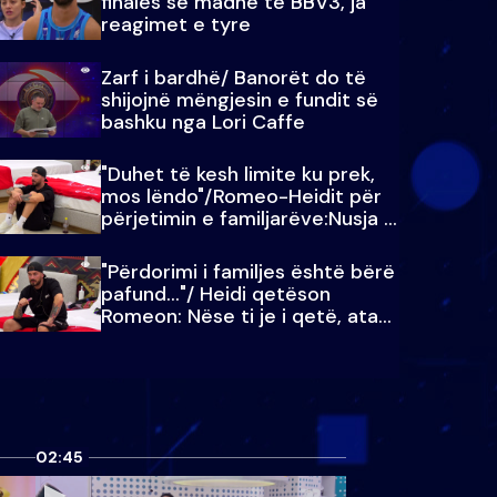
finales së madhe të BBV3, ja
reagimet e tyre
Zarf i bardhë/ Banorët do të
shijojnë mëngjesin e fundit së
bashku nga Lori Caffe
"Duhet të kesh limite ku prek,
mos lëndo"/Romeo-Heidit për
përjetimin e familjarëve:Nusja e
Julit…
"Përdorimi i familjes është bërë
pafund…"/ Heidi qetëson
Romeon: Nëse ti je i qetë, ata
qetësohen
02:45