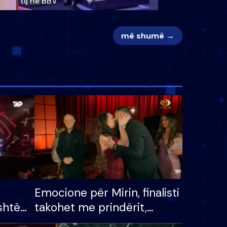
tij në BBV
më shumë →
Emocione për Mirin, finalisti
shtë
takohet me prindërit,
tëpinë
vajzën dhe bashkëshorten: