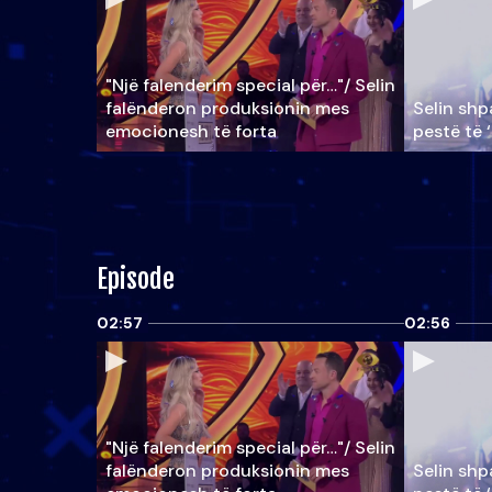
"Një falenderim special për…"/ Selin
falënderon produksionin mes
Selin shpa
emocionesh të forta
pestë të 
Episode
02:57
02:56
"Një falenderim special për…"/ Selin
falënderon produksionin mes
Selin shpa