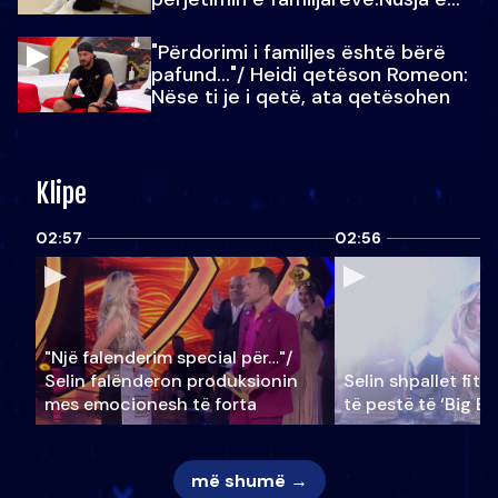
Julit…
"Përdorimi i familjes është bërë
pafund…"/ Heidi qetëson Romeon:
Nëse ti je i qetë, ata qetësohen
Klipe
02:57
02:56
"Një falenderim special për…"/
Selin falënderon produksionin
Selin shpallet fitu
mes emocionesh të forta
të pestë të ‘Big Br
më shumë →