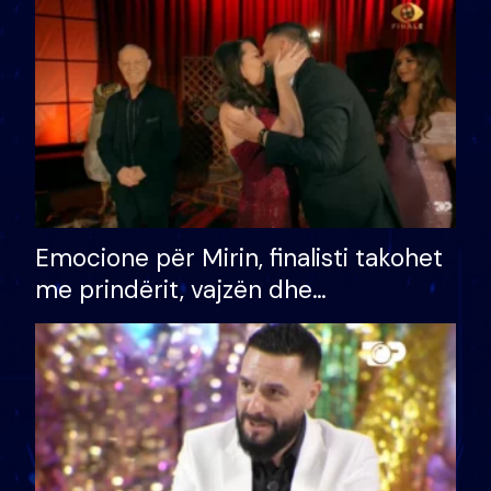
të fituar çmimin e madh
Emocione për Mirin, finalisti takohet
me prindërit, vajzën dhe
bashkëshorten: S’kemi ndonjë letër
divorci apo jo?