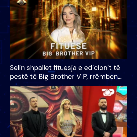
Selin shpallet fituesja e edicionit të
pestë të Big Brother VIP, rrëmben
çmimin e madh prej 100 mijë eurosh