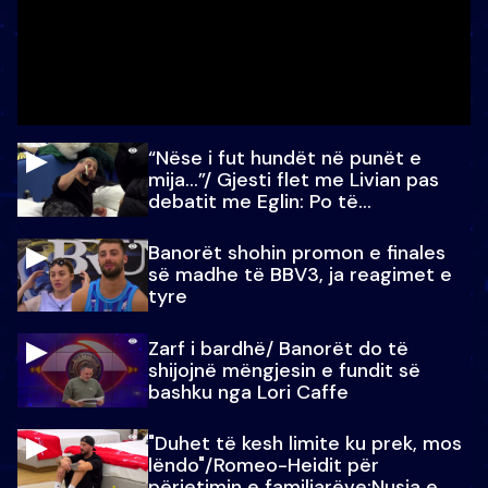
“Nëse i fut hundët në punët e
mija…”/ Gjesti flet me Livian pas
debatit me Eglin: Po të
paralajmëroj
Banorët shohin promon e finales
së madhe të BBV3, ja reagimet e
tyre
Zarf i bardhë/ Banorët do të
shijojnë mëngjesin e fundit së
bashku nga Lori Caffe
"Duhet të kesh limite ku prek, mos
lëndo"/Romeo-Heidit për
përjetimin e familjarëve:Nusja e