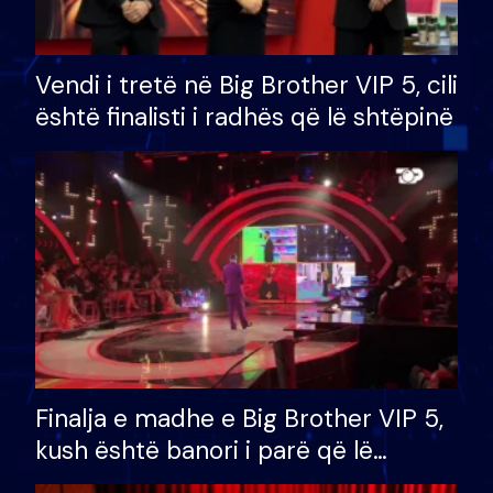
Vendi i tretë në Big Brother VIP 5, cili
është finalisti i radhës që lë shtëpinë
Finalja e madhe e Big Brother VIP 5,
kush është banori i parë që lë
shtëpinë dhe humb mundësinë për