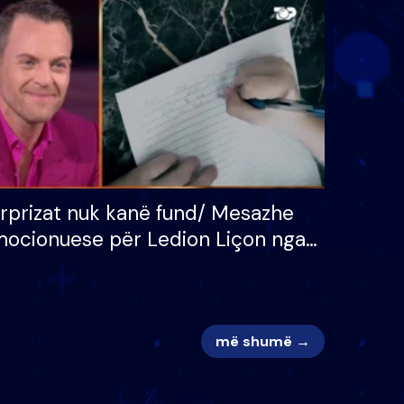
 për
S’kemi ndonjë letër divorci
adh
apo jo?
rprizat nuk kanë fund/ Mesazhe
ocionuese për Ledion Liçon nga
na dhe fëmijët e tij, moderatori
k i mban dot lotët: Nuk meritoj…
më shumë →