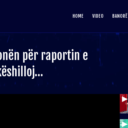
HOME
VIDEO
BANORË
onën për raportin e
këshilloj…