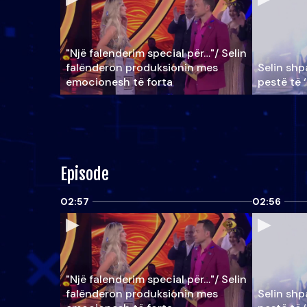
"Një falenderim special për…"/ Selin
falënderon produksionin mes
Selin shpa
emocionesh të forta
pestë të 
Episode
02:57
02:56
"Një falenderim special për…"/ Selin
falënderon produksionin mes
Selin shpa