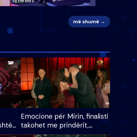
tij në BBV
më shumë →
Emocione për Mirin, finalisti
shtë
takohet me prindërit,
tëpinë
vajzën dhe bashkëshorten: