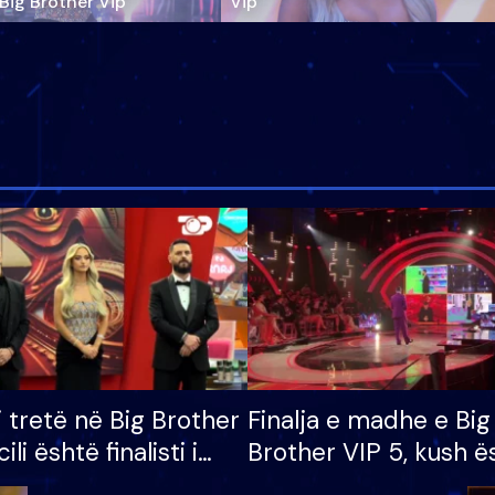
‘Big Brother Vip’
Vip"
i tretë në Big Brother
Finalja e madhe e Big
cili është finalisti i
Brother VIP 5, kush ë
 që lë shtëpinë
banori i parë që lë sh