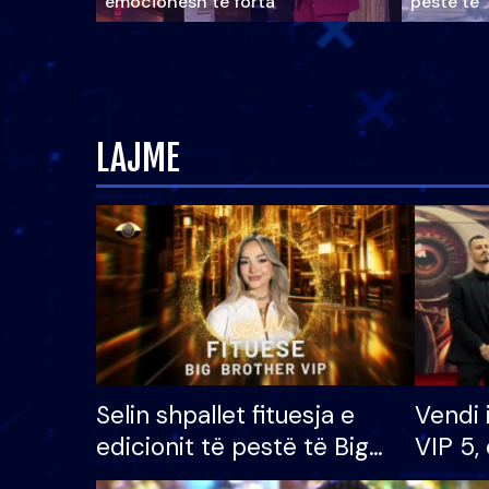
emocionesh të forta
pestë të 
LAJME
Selin shpallet fituesja e
Vendi 
edicionit të pestë të Big
VIP 5, 
Brother VIP, rrëmben
radhës