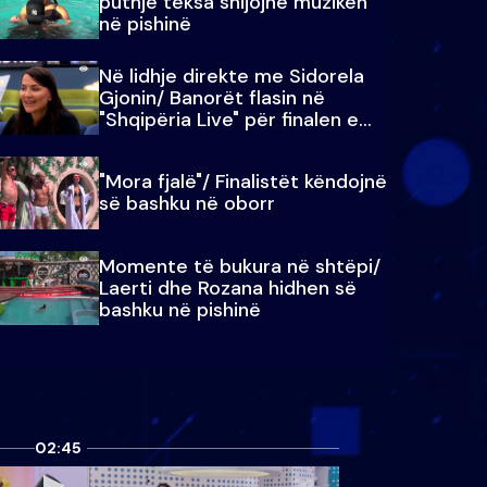
puthje teksa shijojnë muzikën
në pishinë
Në lidhje direkte me Sidorela
Gjonin/ Banorët flasin në
"Shqipëria Live" për finalen e
madhe
"Mora fjalë"/ Finalistët këndojnë
së bashku në oborr
Momente të bukura në shtëpi/
Laerti dhe Rozana hidhen së
bashku në pishinë
02:45