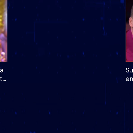
dhe humb mundësinë
të fituar çmimin e m
ha
Su
të
em
më
në
nu