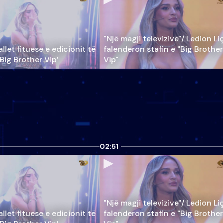
"Një magji televizive"/ Ledion Li
llet fituese e edicionit të
falenderon stafin e "Big Brother
‘Big Brother Vip’
Vip"
02:51
"Një magji televizive"/ Ledion Li
llet fituese e edicionit të
falenderon stafin e "Big Brother