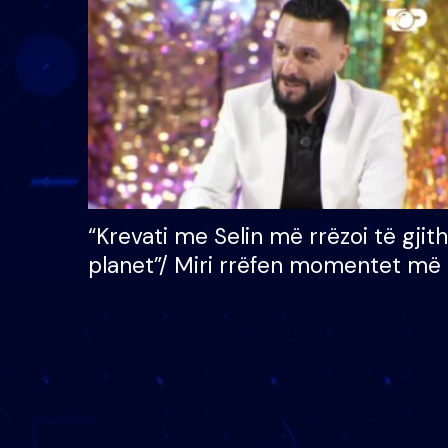
çmimin e madh prej 100
mijë eurosh
“Krevati me Selin më rrëzoi të gjit
planet”/ Miri rrëfen momentet më 
bukura në shtëpinë e BB VIP: Do 
mungojë zilja e mëngjesit kur…