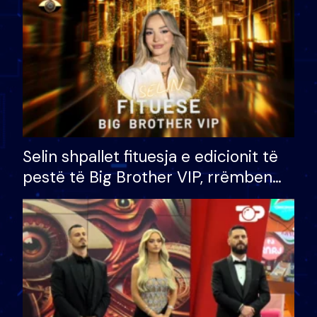
Selin shpallet fituesja e edicionit të
pestë të Big Brother VIP, rrëmben
çmimin e madh prej 100 mijë eurosh