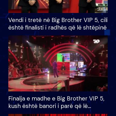
Vendi i tretë në Big Brother VIP 5, cili
është finalisti i radhës që lë shtëpinë
Finalja e madhe e Big Brother VIP 5,
kush është banori i parë që lë
shtëpinë dhe humb mundësinë për