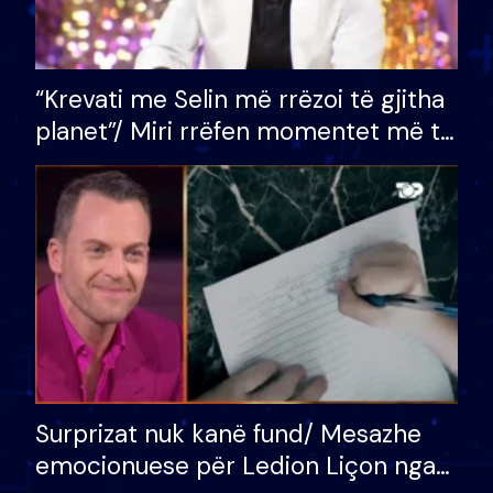
“Krevati me Selin më rrëzoi të gjitha
planet”/ Miri rrëfen momentet më të
bukura në shtëpinë e BB VIP: Do më
mungojë zilja e mëngjesit kur…
Surprizat nuk kanë fund/ Mesazhe
emocionuese për Ledion Liçon nga