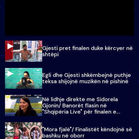
Gjesti pret finalen duke kërcyer në
shtëpi
Egli dhe Gjesti shkëmbejnë puthje
teksa shijojnë muzikën në pishinë
Në lidhje direkte me Sidorela
Gjonin/ Banorët flasin në
"Shqipëria Live" për finalen e
madhe
"Mora fjalë"/ Finalistët këndojnë së
bashku në oborr