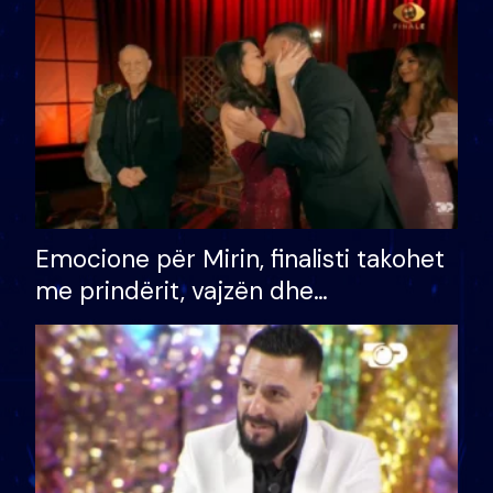
të fituar çmimin e madh
Emocione për Mirin, finalisti takohet
me prindërit, vajzën dhe
bashkëshorten: S’kemi ndonjë letër
divorci apo jo?