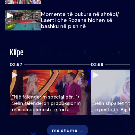
Momente të bukura në shtëpi/
Laerti dhe Rozana hidhen së
bashku në pishinë
Klipe
02:57
02:56
"Një falenderim special për…"/
Selin falënderon produksionin
Selin shpallet fitu
mes emocionesh të forta
të pestë të ‘Big Br
më shumë →