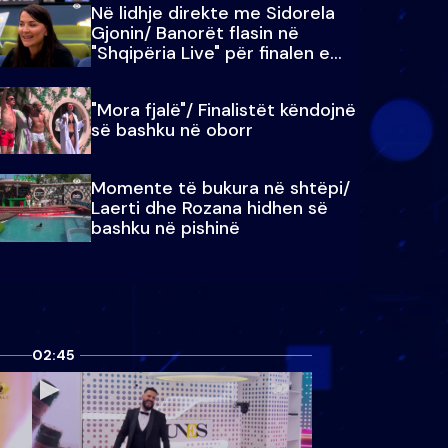
Në lidhje direkte me Sidorela
Gjonin/ Banorët flasin në
"Shqipëria Live" për finalen e
madhe
"Mora fjalë"/ Finalistët këndojnë
së bashku në oborr
Momente të bukura në shtëpi/
Laerti dhe Rozana hidhen së
bashku në pishinë
02:45