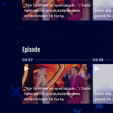
"Një falenderim special për…"/ Selin
falënderon produksionin mes
Selin shpa
emocionesh të forta
pestë të 
Episode
02:57
02:56
"Një falenderim special për…"/ Selin
falënderon produksionin mes
Selin shpa
emocionesh të forta
pestë të 