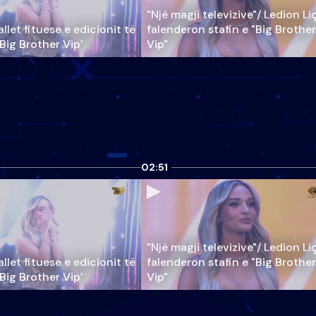
"Një magji televizive"/ Ledion Li
llet fituese e edicionit të
falenderon stafin e "Big Brother
‘Big Brother Vip’
Vip"
02:51
"Një magji televizive"/ Ledion Li
llet fituese e edicionit të
falenderon stafin e "Big Brother
‘Big Brother Vip’
Vip"