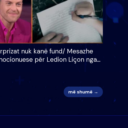
rprizat nuk kanë fund/ Mesazhe
ocionuese për Ledion Liçon nga
na dhe fëmijët e tij, moderatori
k i mban dot lotët: Nuk meritoj…
më shumë →