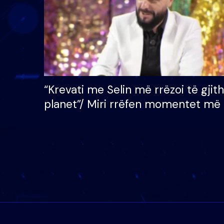
“Krevati me Selin më rrëzoi të gjit
planet”/ Miri rrëfen momentet më 
bukura në shtëpinë e BB VIP: Do 
mungojë zilja e mëngjesit kur…