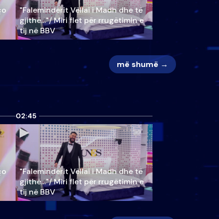
ço
"Faleminderit Vëllai i Madh dhe të
gjithë…"/ Miri flet për rrugëtimin e
tij në BBV
më shumë →
02:45
ço
"Faleminderit Vëllai i Madh dhe të
gjithë…"/ Miri flet për rrugëtimin e
tij në BBV