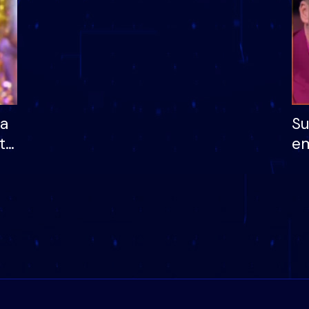
ha
Su
të
em
më
në
nu