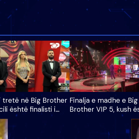
i tretë në Big Brother
Finalja e madhe e Big
cili është finalisti i
Brother VIP 5, kush ë
 që lë shtëpinë
banori i parë që lë sh
dhe humb mundësinë
të fituar çmimin e m