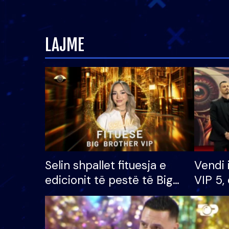
LAJME
Selin shpallet fituesja e
Vendi 
edicionit të pestë të Big
VIP 5, 
Brother VIP, rrëmben
radhës
çmimin e madh prej 100
mijë eurosh