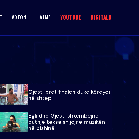
YOUTUBE
DIGITALB
T
VOTONI
LAJME
Gjesti pret finalen duke kërcyer
në shtëpi
Egli dhe Gjesti shkëmbejnë
puthje teksa shijojnë muzikën
në pishinë