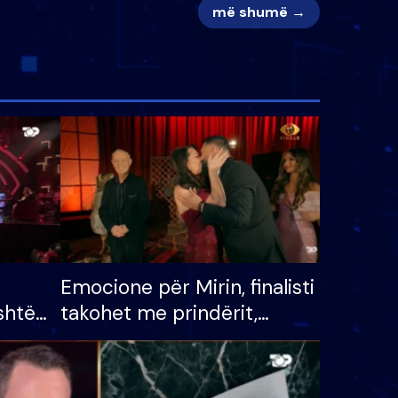
më shumë →
Emocione për Mirin, finalisti
shtë
takohet me prindërit,
tëpinë
vajzën dhe bashkëshorten:
 për
S’kemi ndonjë letër divorci
adh
apo jo?