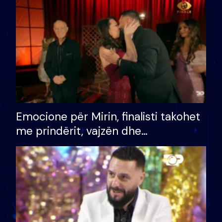
të fituar çmimin e madh
Emocione për Mirin, finalisti takohet
me prindërit, vajzën dhe
bashkëshorten: S’kemi ndonjë letër
divorci apo jo?