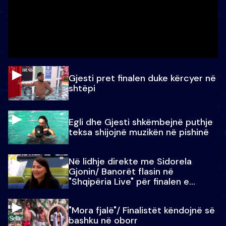
Gjesti pret finalen duke kërcyer në
shtëpi
Egli dhe Gjesti shkëmbejnë puthje
teksa shijojnë muzikën në pishinë
Në lidhje direkte me Sidorela
Gjonin/ Banorët flasin në
"Shqipëria Live" për finalen e
madhe
"Mora fjalë"/ Finalistët këndojnë së
bashku në oborr