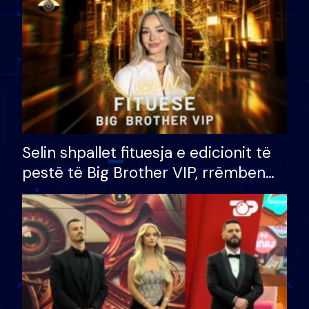
Selin shpallet fituesja e edicionit të
pestë të Big Brother VIP, rrëmben
çmimin e madh prej 100 mijë eurosh