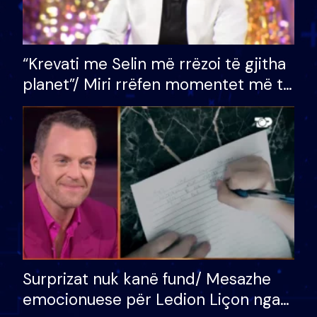
“Krevati me Selin më rrëzoi të gjitha
planet”/ Miri rrëfen momentet më të
bukura në shtëpinë e BB VIP: Do më
mungojë zilja e mëngjesit kur…
Surprizat nuk kanë fund/ Mesazhe
emocionuese për Ledion Liçon nga