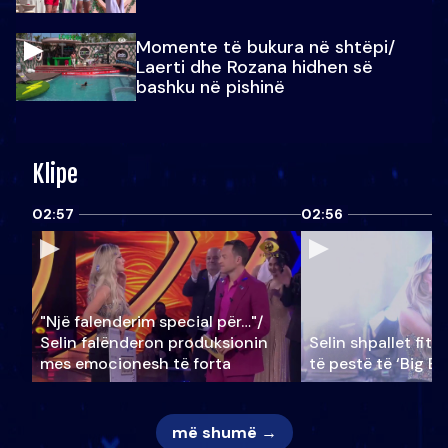
Momente të bukura në shtëpi/
Laerti dhe Rozana hidhen së
bashku në pishinë
Klipe
02:57
02:56
"Një falenderim special për…"/
Selin falënderon produksionin
Selin shpallet fitu
mes emocionesh të forta
të pestë të ‘Big Br
më shumë →