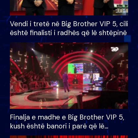
Vendi i tretë në Big Brother VIP 5, cili
është finalisti i radhës që lë shtëpinë
Finalja e madhe e Big Brother VIP 5,
kush është banori i parë që lë
shtëpinë dhe humb mundësinë për