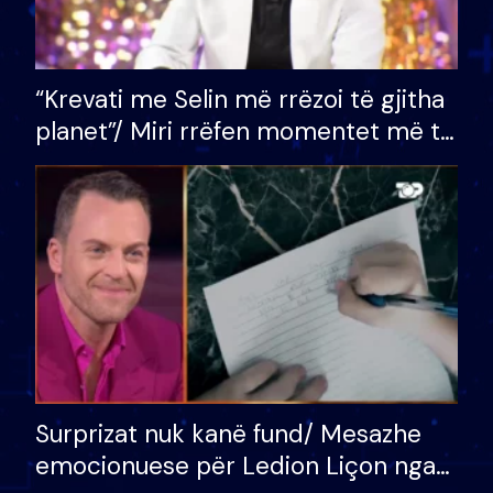
“Krevati me Selin më rrëzoi të gjitha
planet”/ Miri rrëfen momentet më të
bukura në shtëpinë e BB VIP: Do më
mungojë zilja e mëngjesit kur…
Surprizat nuk kanë fund/ Mesazhe
emocionuese për Ledion Liçon nga