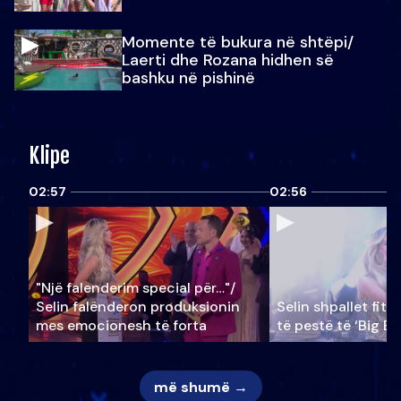
Momente të bukura në shtëpi/
Laerti dhe Rozana hidhen së
bashku në pishinë
Klipe
02:57
02:56
"Një falenderim special për…"/
Selin falënderon produksionin
Selin shpallet fitu
mes emocionesh të forta
të pestë të ‘Big Br
më shumë →