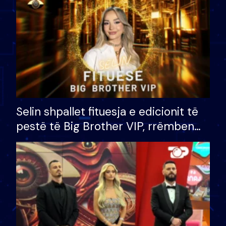
Selin shpallet fituesja e edicionit të
pestë të Big Brother VIP, rrëmben
çmimin e madh prej 100 mijë eurosh