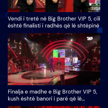
Vendi i tretë në Big Brother VIP 5, cili
është finalisti i radhës që lë shtëpinë
Finalja e madhe e Big Brother VIP 5,
kush është banori i parë që lë
shtëpinë dhe humb mundësinë për