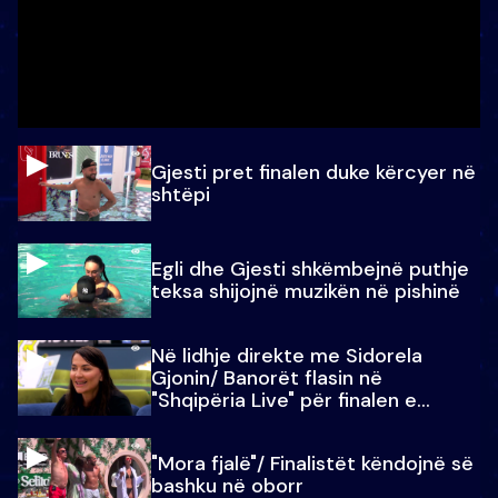
Gjesti pret finalen duke kërcyer në
shtëpi
Egli dhe Gjesti shkëmbejnë puthje
teksa shijojnë muzikën në pishinë
Në lidhje direkte me Sidorela
Gjonin/ Banorët flasin në
"Shqipëria Live" për finalen e
madhe
"Mora fjalë"/ Finalistët këndojnë së
bashku në oborr