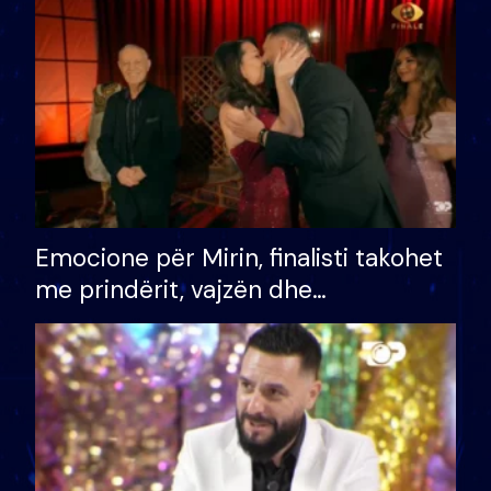
të fituar çmimin e madh
Emocione për Mirin, finalisti takohet
me prindërit, vajzën dhe
bashkëshorten: S’kemi ndonjë letër
divorci apo jo?